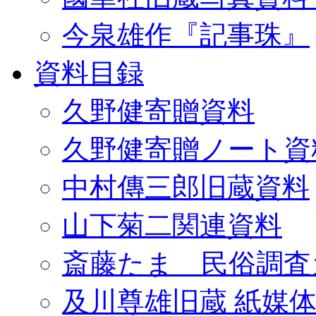
今泉雄作『記事珠』
資料目録
久野健寄贈資料
久野健寄贈ノート資
中村傳三郎旧蔵資料
山下菊二関連資料
斎藤たま 民俗調査
及川尊雄旧蔵 紙媒