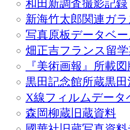
和田新調査撮影記録
新海竹太郎関連ガラ
写真原板データベー
畑正吉フランス留学
『美術画報』所載図
黒田記念館所蔵黒田
X線フィルムデータ
森岡柳蔵旧蔵資料
國華社旧蔵写真資料