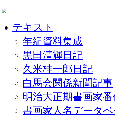
テキスト
年紀資料集成
黒田清輝日記
久米桂一郎日記
白馬会関係新聞記事
明治大正期書画家番
書画家人名データベ