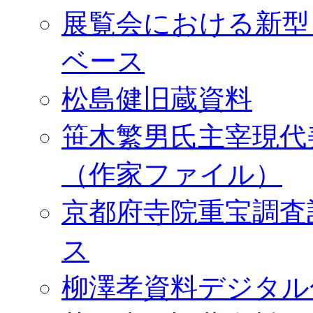
展覧会における新型
ベース
松島健旧蔵資料
笹木繁男氏主宰現代
（作家ファイル）
京都府寺院重宝調査
ス
柳澤孝資料デジタル