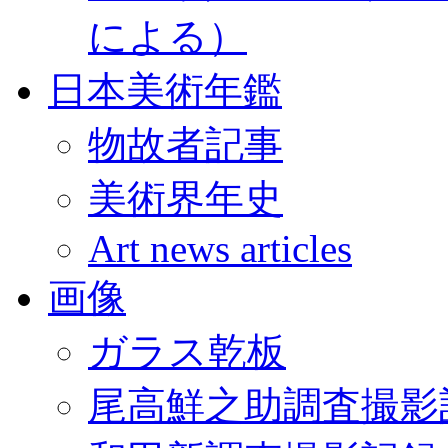
による）
日本美術年鑑
物故者記事
美術界年史
Art news articles
画像
ガラス乾板
尾高鮮之助調査撮影