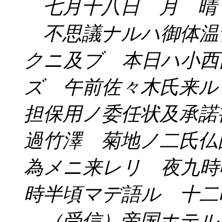
七月十八日 月 晴
不思議ナルハ御体温
クニ及ブ 本日ハ小西
ズ 午前佐々木氏来ル
担保用ノ委任状及承諾
過竹澤 菊地ノ二氏仏
為メニ来レリ 夜九時
時半頃マデ語ル 十二
（受信）帝国ホテル止宿