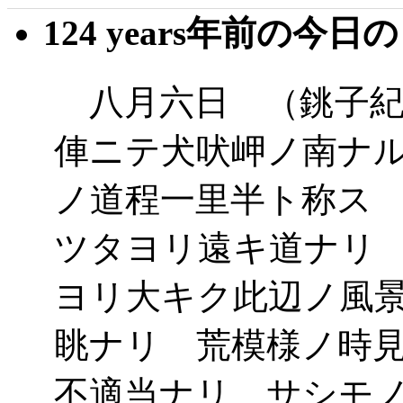
124 years年前の今日
八月六日 （銚子紀
俥ニテ犬吠岬ノ南ナ
ノ道程一里半ト称ス
ツタヨリ遠キ道ナリ
ヨリ大キク此辺ノ風
眺ナリ 荒模様ノ時
不適当ナリ サシモ