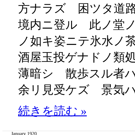
方ナラズ 困ツタ道
境内ニ登ル 此ノ堂
ノ如キ姿ニテ氷水ノ
酒屋玉投ゲナドノ類
薄暗シ 散歩スル者
余リ見受ケズ 景気
続きを読む »
January 1920