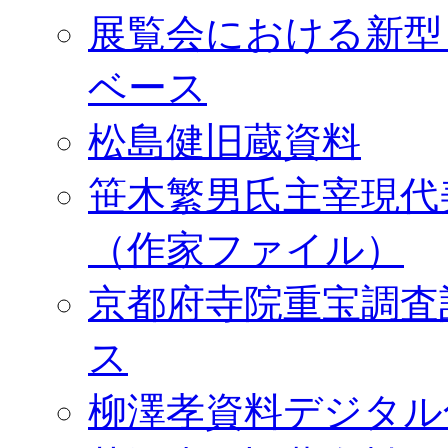
展覧会における新型
ベース
松島健旧蔵資料
笹木繁男氏主宰現代
（作家ファイル）
京都府寺院重宝調査
ス
柳澤孝資料デジタル