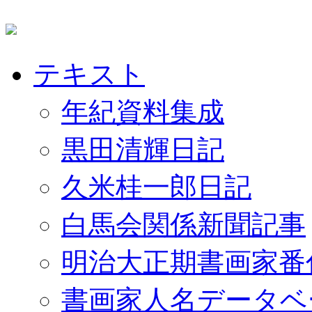
テキスト
年紀資料集成
黒田清輝日記
久米桂一郎日記
白馬会関係新聞記事
明治大正期書画家番
書画家人名データベ