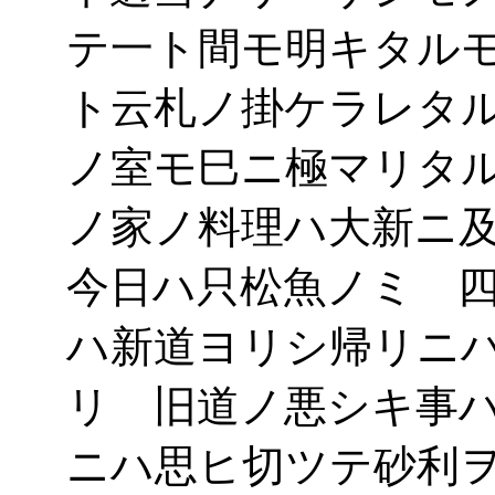
テ一ト間モ明キタル
ト云札ノ掛ケラレタ
ノ室モ巳ニ極マリタ
ノ家ノ料理ハ大新ニ
今日ハ只松魚ノミ 
ハ新道ヨリシ帰リニ
リ 旧道ノ悪シキ事
ニハ思ヒ切ツテ砂利