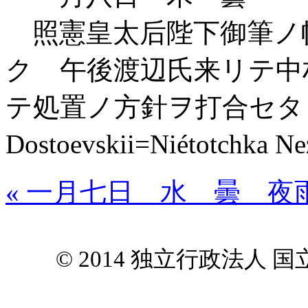
照憲皇太后陛下御筆ノ
ク 午後渡辺氏来リテ中
テ処置ノ方針ヲ打合セ
Dostoevskii=Niétotchka
« 一月七日 水 曇 夜
© 2014 独立行政法人