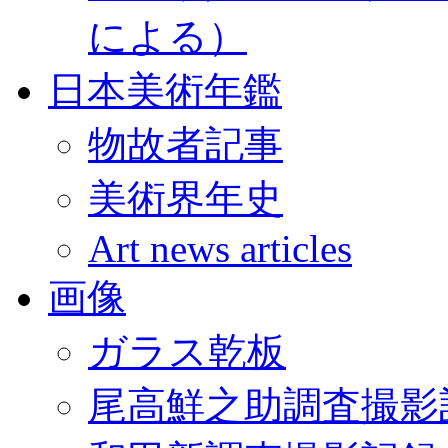
による）
日本美術年鑑
物故者記事
美術界年史
Art news articles
画像
ガラス乾板
尾高鮮之助調査撮影