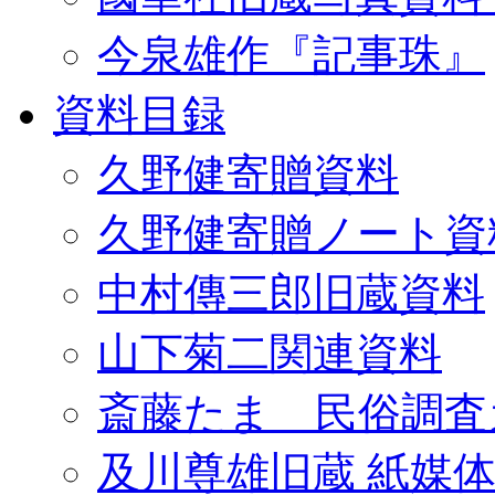
今泉雄作『記事珠』
資料目録
久野健寄贈資料
久野健寄贈ノート資
中村傳三郎旧蔵資料
山下菊二関連資料
斎藤たま 民俗調査
及川尊雄旧蔵 紙媒