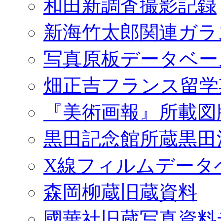
和田新調査撮影記録
新海竹太郎関連ガラ
写真原板データベー
畑正吉フランス留学
『美術画報』所載図
黒田記念館所蔵黒田
X線フィルムデータ
森岡柳蔵旧蔵資料
國華社旧蔵写真資料