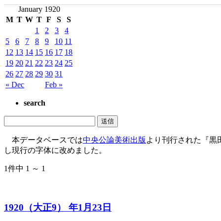
January 1920
M
T
W
T
F
S
S
1
2
3
4
5
6
7
8
9
10
11
12
13
14
15
16
17
18
19
20
21
22
23
24
25
26
27
28
29
30
31
« Dec
Feb »
search
本データベースでは
中央公論美術出版
より刊行された『黒
し現行の字体に改めました。
1件中 1 ～ 1
1920（大正9） 年1月23日