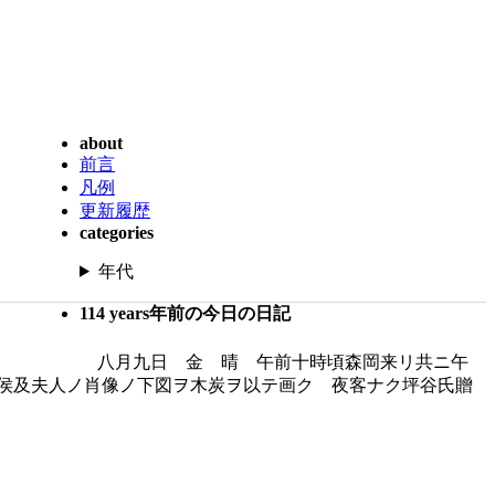
about
前言
凡例
更新履歴
categories
年代
114 years年前の今日の日記
八月九日 金 晴 午前十時頃森岡来リ共ニ午
侯及夫人ノ肖像ノ下図ヲ木炭ヲ以テ画ク 夜客ナク坪谷氏贈