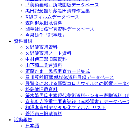
『美術画報』所載図版データベース
黒田記念館所蔵黒田清輝作品集
X線フィルムデータベース
森岡柳蔵旧蔵資料
國華社旧蔵写真資料データベース
今泉雄作『記事珠』
資料目録
久野健寄贈資料
久野健寄贈ノート資料
中村傳三郎旧蔵資料
山下菊二関連資料
斎藤たま 民俗調査カード集成
及川尊雄旧蔵 紙媒体資料目録データベース
展覧会における新型コロナウイルスの影響データ
松島健旧蔵資料
笹木繁男氏主宰現代美術資料センター寄贈資料（
京都府寺院重宝調査記録（赤松調書）データベー
柳澤孝資料デジタル化フィルム_リスト
菅沼貞三旧蔵資料
活動報告
日本語