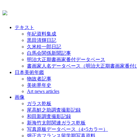
テキスト
年紀資料集成
黒田清輝日記
久米桂一郎日記
白馬会関係新聞記事
明治大正期書画家番付データベース
書画家人名データベース（明治大正期書画家番付
日本美術年鑑
物故者記事
美術界年史
Art news articles
画像
ガラス乾板
尾高鮮之助調査撮影記録
和田新調査撮影記録
新海竹太郎関連ガラス乾板
写真原板データベース（4×5カラー）
畑正吉フランス留学期写真資料