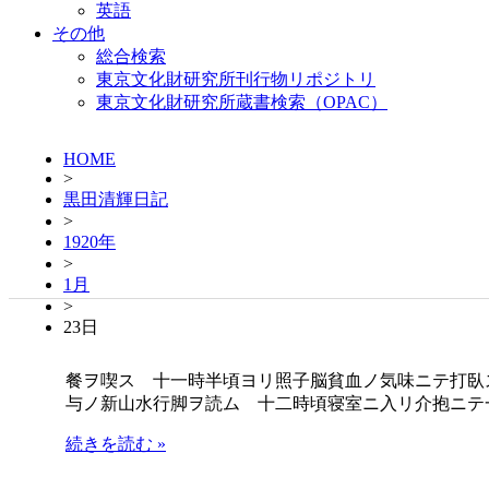
英語
その他
総合検索
東京文化財研究所刊行物リポジトリ
東京文化財研究所蔵書検索（OPAC）
HOME
>
黒田清輝日記
>
1920年
>
1月
>
23日
餐ヲ喫ス 十一時半頃ヨリ照子脳貧血ノ気味ニテ打臥
与ノ新山水行脚ヲ読ム 十二時頃寝室ニ入リ介抱ニテ
続きを読む »