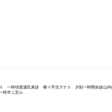
ス 一時頃渡邊氏来診 種々手当ヲナス 夕刻一時間余故山内
一時半ニ至ル