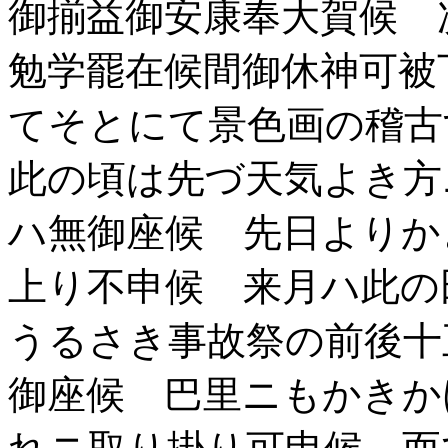
御揃益御安康奉大賀候 
勉学罷在候間御休神可被
てそとにて景色画の稽
此の頃は先づ天気よき方
ハ無御座候 先日よりか
上り不申候 来月ハ此
うるさき事故祭の前後十
御座候 巴里ニもかきか