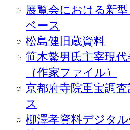
展覧会における新型
ベース
松島健旧蔵資料
笹木繁男氏主宰現代
（作家ファイル）
京都府寺院重宝調査
ス
柳澤孝資料デジタル