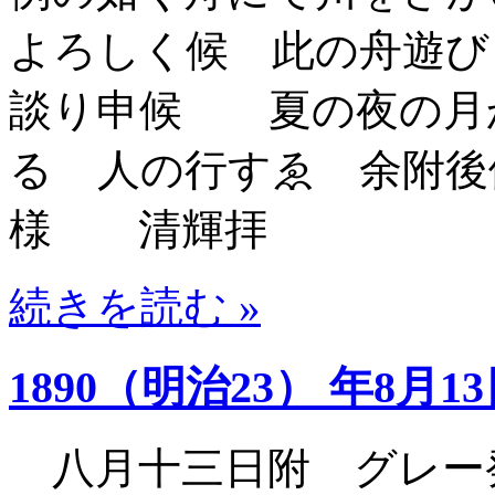
よろしく候 此の舟遊び
談り申候 夏の夜の月
るゝ人の行すゑ 余附後
様 清輝拝
続きを読む »
1890（明治23） 年8月1
八月十三日附 グレー