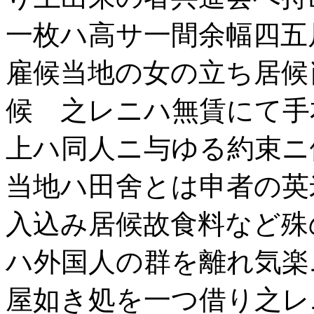
一枚ハ高サ一間余幅四五
雇候当地の女の立ち居候
候 之レニハ無賃にて手
上ハ同人ニ与ゆる約束
当地ハ田舍とは申者の英
入込み居候故食料など殊
ハ外国人の群を離れ気楽
屋如き処を一つ借り之レ