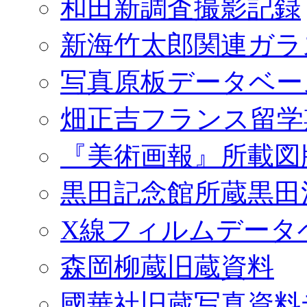
和田新調査撮影記録
新海竹太郎関連ガラ
写真原板データベー
畑正吉フランス留学
『美術画報』所載図
黒田記念館所蔵黒田
X線フィルムデータ
森岡柳蔵旧蔵資料
國華社旧蔵写真資料