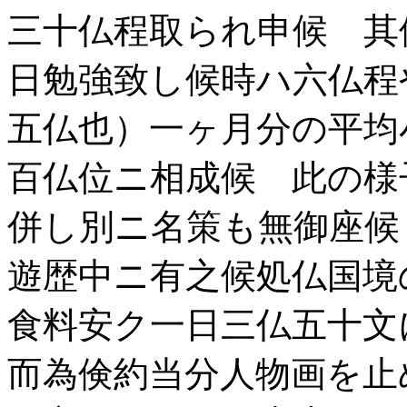
三十仏程取られ申候 其
日勉強致し候時ハ六仏程
五仏也）一ヶ月分の平均
百仏位ニ相成候 此の
併し別ニ名策も無御座候
遊歴中ニ有之候処仏国境
食料安ク一日三仏五十文
而為倹約当分人物画を止