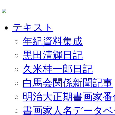
テキスト
年紀資料集成
黒田清輝日記
久米桂一郎日記
白馬会関係新聞記事
明治大正期書画家番
書画家人名データベ