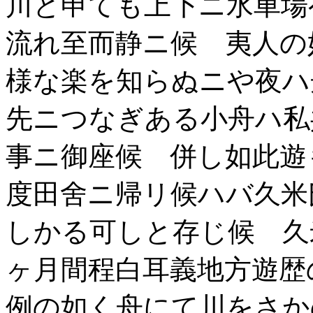
川と申ても上下ニ水車場
流れ至而静ニ候 夷人の
様な楽を知らぬニや夜ハ
先ニつなぎある小舟ハ私
事ニ御座候 併し如此遊
度田舍ニ帰リ候ハバ久米
しかる可しと存じ候 久
ヶ月間程白耳義地方遊歴
例の如く舟にて川をさか