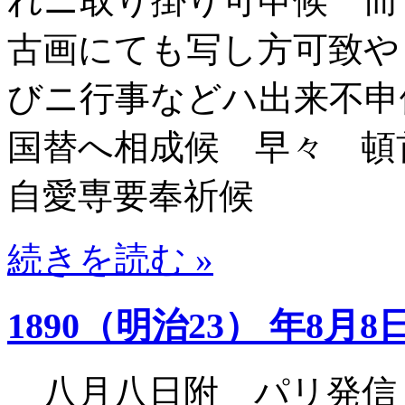
れニ取り掛り可申候 而
古画にても写し方可致や
びニ行事などハ出来不申
国替へ相成候 早々 
自愛専要奉祈候
続きを読む »
1890（明治23） 年8月8
八月八日附 パリ発信