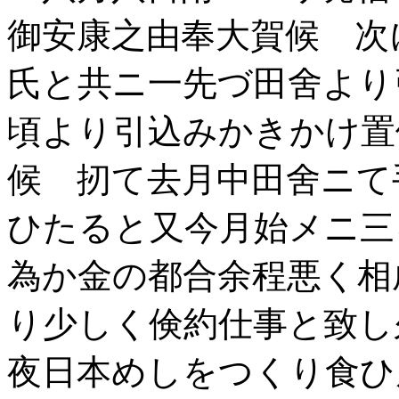
御安康之由奉大賀候 次
氏と共ニ一先づ田舍より
頃より引込みかきかけ置
候 扨て去月中田舍ニて
ひたると又今月始メニ三
為か金の都合余程悪く相
り少しく倹約仕事と致し
夜日本めしをつくり食ひ