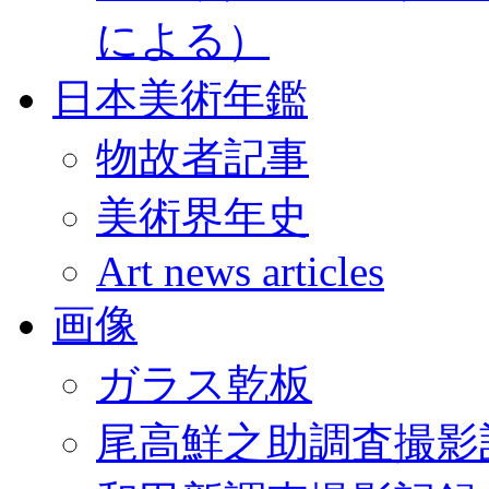
による）
日本美術年鑑
物故者記事
美術界年史
Art news articles
画像
ガラス乾板
尾高鮮之助調査撮影