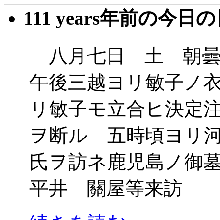
111 years年前の今日
八月七日 土 朝曇
午後三越ヨリ敏子ノ
リ敏子モ立合ヒ決定
ヲ断ル 五時頃ヨリ
氏ヲ訪ネ鹿児島ノ御
平井 關屋等来訪