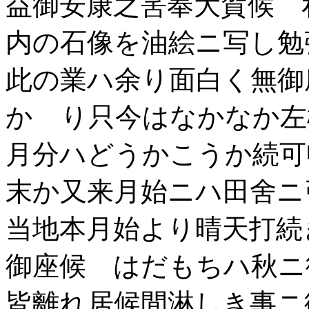
益御安康之筈奉大賀候 
内の石像を油絵ニ写し
此の業ハ余り面白く無御
かゝり只今はなかなか左
月分ハどうかこうか続可
末か又来月始ニハ田舍
当地本月始より晴天打続
御座候 はだもちハ秋ニ
皆離れ居候間淋しき事ニ