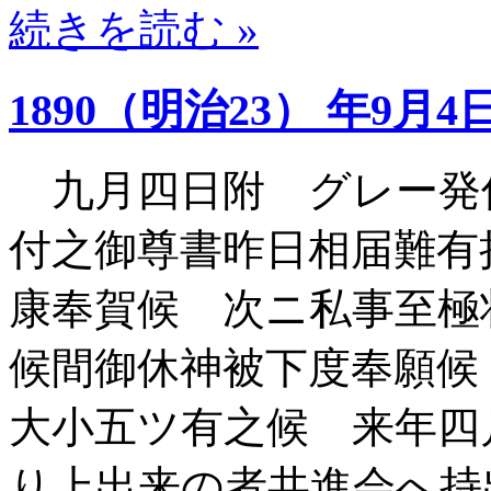
続きを読む »
1890（明治23） 年9月4
九月四日附 グレー発
付之御尊書昨日相届難有
康奉賀候 次ニ私事至極
候間御休神被下度奉願候
大小五ツ有之候 来年四
り上出来の者共進会へ持