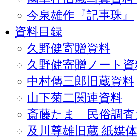
今泉雄作『記事珠』
資料目録
久野健寄贈資料
久野健寄贈ノート資
中村傳三郎旧蔵資料
山下菊二関連資料
斎藤たま 民俗調査
及川尊雄旧蔵 紙媒