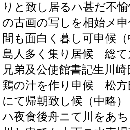
りと致し居るハ甚だ不愉
の古画の写しを相始メ申
間も面白く暮し可申候（
島人多く集り居候 総て
兄弟及公使館書記生川崎
鶏の汁を作り申候 松方
にて帰朝致し候（中略）
ハ夜食後舟ニて川をあち