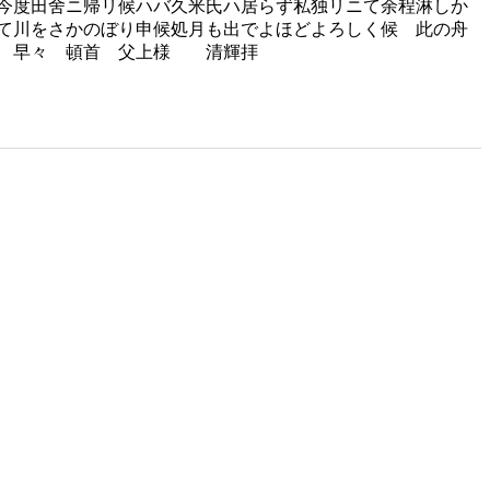
今度田舍ニ帰リ候ハバ久米氏ハ居らず私独リニて余程淋しか
て川をさかのぼり申候処月も出でよほどよろしく候 此の舟
候 早々 頓首 父上様 清輝拝