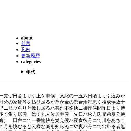
about
前言
凡例
更新履歴
categories
年代
一先づ田舍より引上ケ申候 又此の十五六日頃より引込みか
月分の家賃等を払ひ足るが為か金の都合余程悪く相成候故十
里ニ只ぶらりと致し居るハ甚だ不愉快ニ御座候間昨日より博
多く集り居候 総て九人位居申候 先日ハ松方氏兄弟及公使
略） 田舍ニて一番愉快を覚え候ハ夜食後舟ニて川をあちこ
て月を眺むると云様な楽を知らぬニや夜ハ舟ニて出掛る者無