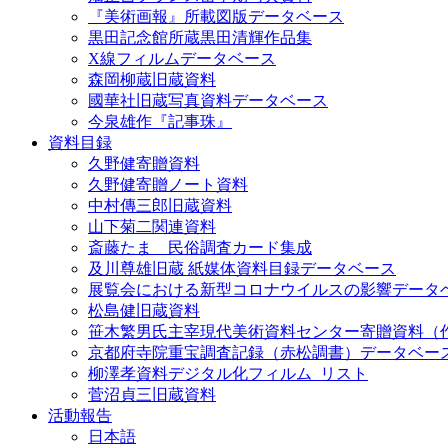
『美術画報』所載図版データベース
黒田記念館所蔵黒田清輝作品集
X線フィルムデータベース
森岡柳蔵旧蔵資料
國華社旧蔵写真資料データベース
今泉雄作『記事珠』
資料目録
久野健寄贈資料
久野健寄贈ノート資料
中村傳三郎旧蔵資料
山下菊二関連資料
斎藤たま 民俗調査カード集成
及川尊雄旧蔵 紙媒体資料目録データベース
展覧会における新型コロナウイルスの影響データ
松島健旧蔵資料
笹木繁男氏主宰現代美術資料センター寄贈資料（
京都府寺院重宝調査記録（赤松調書）データベー
柳澤孝資料デジタル化フィルム_リスト
菅沼貞三旧蔵資料
活動報告
日本語