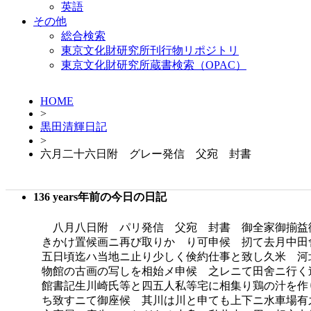
英語
その他
総合検索
東京文化財研究所刊行物リポジトリ
東京文化財研究所蔵書検索（OPAC）
HOME
>
黒田清輝日記
>
六月二十六日附 グレー発信 父宛 封書
136 years年前の今日の日記
八月八日附 パリ発信 父宛 封書 御全家御揃益
きかけ置候画ニ再び取りかゝり可申候 扨て去月中田
五日頃迄ハ当地ニ止り少しく倹約仕事と致し久米 河
物館の古画の写しを相始メ申候 之レニて田舍ニ行く
館書記生川崎氏等と四五人私等宅に相集り鶏の汁を作
ち致すニて御座候 其川は川と申ても上下ニ水車場有