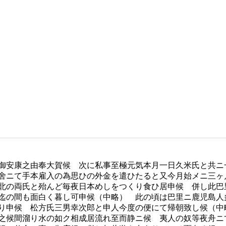
御安康之由奉大賀候 次に私事至極元気本月一日久米氏と共ニ
舍ニて手本雇入の為思ひの外金を遣ひたると又今月始メニ三ヶ
北の両氏と殆んど毎夜日本めしをつくり食ひ居申候 併し此巴
迄の間も面白く暮し可申候（中略） 此の頃は巴里ニ鹿児島人
り申候 松方氏三男幸次郎と申人今度の便にて帰朝致し候（中
之候間溜り水の如ク相成居流れ至而静ニ候 夷人の奴等夜舟ニ