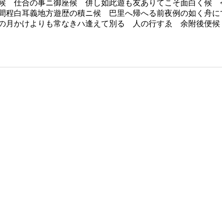
候 仕合の事ニ御座候 併し如此遊も友ありてこそ面白く候 
間程白耳義地方遊歴の積ニ候 巴里へ帰へる前夜例の如く舟に
の月かけよりも常なきハ逢えて別るゝ人の行すゑ 余附後便