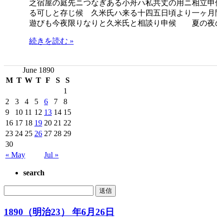
之宿屋の庭先ニつなぎある小舟ハ私共丈の用ニ相立申
る可しと存じ候 久米氏ハ来る十四五日頃より一ヶ月
遊びも今夜限りなりと久米氏と相談り申候 夏の夜
続きを読む »
June 1890
M
T
W
T
F
S
S
1
2
3
4
5
6
7
8
9
10
11
12
13
14
15
16
17
18
19
20
21
22
23
24
25
26
27
28
29
30
« May
Jul »
search
1890（明治23） 年6月26日