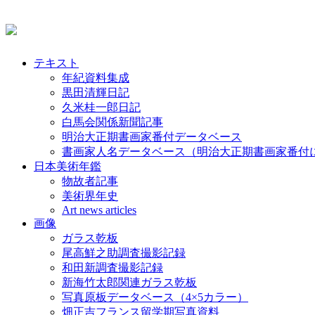
テキスト
年紀資料集成
黒田清輝日記
久米桂一郎日記
白馬会関係新聞記事
明治大正期書画家番付データベース
書画家人名データベース（明治大正期書画家番付
日本美術年鑑
物故者記事
美術界年史
Art news articles
画像
ガラス乾板
尾高鮮之助調査撮影記録
和田新調査撮影記録
新海竹太郎関連ガラス乾板
写真原板データベース（4×5カラー）
畑正吉フランス留学期写真資料