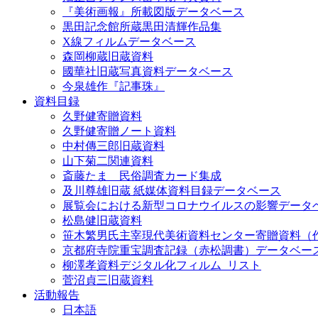
『美術画報』所載図版データベース
黒田記念館所蔵黒田清輝作品集
X線フィルムデータベース
森岡柳蔵旧蔵資料
國華社旧蔵写真資料データベース
今泉雄作『記事珠』
資料目録
久野健寄贈資料
久野健寄贈ノート資料
中村傳三郎旧蔵資料
山下菊二関連資料
斎藤たま 民俗調査カード集成
及川尊雄旧蔵 紙媒体資料目録データベース
展覧会における新型コロナウイルスの影響データ
松島健旧蔵資料
笹木繁男氏主宰現代美術資料センター寄贈資料（
京都府寺院重宝調査記録（赤松調書）データベー
柳澤孝資料デジタル化フィルム_リスト
菅沼貞三旧蔵資料
活動報告
日本語