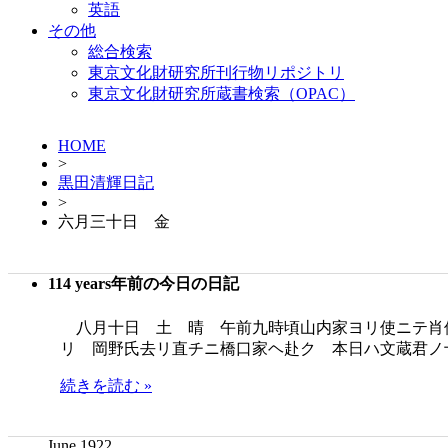
英語
その他
総合検索
東京文化財研究所刊行物リポジトリ
東京文化財研究所蔵書検索（OPAC）
HOME
>
黒田清輝日記
>
六月三十日 金
114 years年前の今日の日記
八月十日 土 晴 午前九時頃山内家ヨリ使ニテ肖
リ 岡野氏去リ直チニ橋口家ヘ赴ク 本日ハ文蔵君ノ
続きを読む »
June 1922