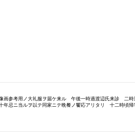
像画参考用ノ大礼服ヲ届ケ来ル 午後一時過渡辺氏来診 二時
十年忌ニ当ルヲ以テ同家ニテ晩餐ノ饗応アリタリ 十二時頃帰