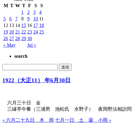
M
T
W
T
F
S
S
1
2
3
4
5
6
7
8
9
10
11
12
13
14
15
16
17
18
19
20
21
22
23
24
25
26
27
28
29
30
« May
Jul »
search
1922（大正11） 年6月30日
六月三十日 金
三縁亭午餐（三浦男 池松氏 水野子） 夜岡野法相訪問 
« 六月二十九日 木 雨
七月一日 土 曇 小雨 »