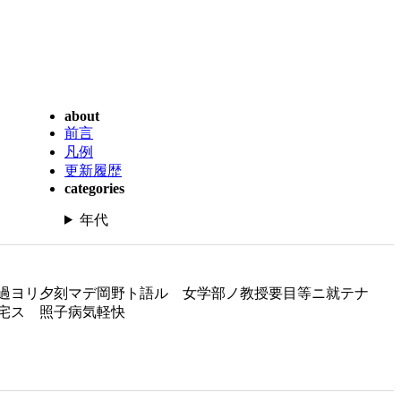
about
前言
凡例
更新履歴
categories
年代
過ヨリ夕刻マデ岡野ト語ル 女学部ノ教授要目等ニ就テナ
宅ス 照子病気軽快