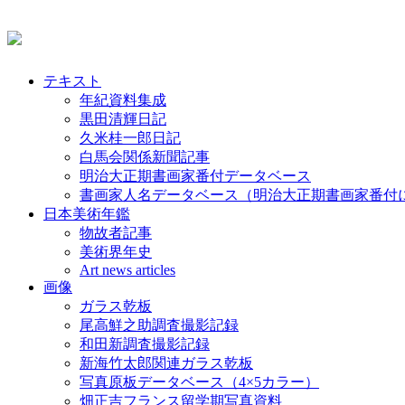
テキスト
年紀資料集成
黒田清輝日記
久米桂一郎日記
白馬会関係新聞記事
明治大正期書画家番付データベース
書画家人名データベース（明治大正期書画家番付
日本美術年鑑
物故者記事
美術界年史
Art news articles
画像
ガラス乾板
尾高鮮之助調査撮影記録
和田新調査撮影記録
新海竹太郎関連ガラス乾板
写真原板データベース（4×5カラー）
畑正吉フランス留学期写真資料