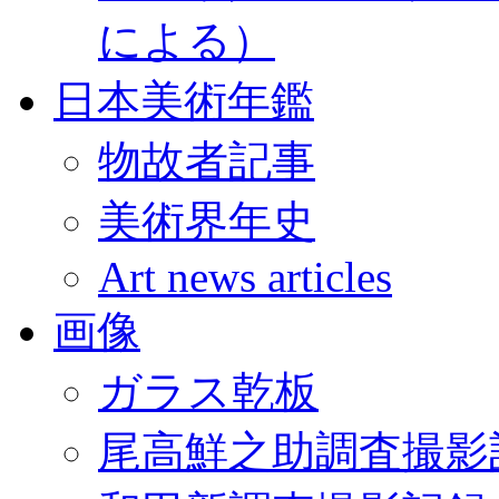
による）
日本美術年鑑
物故者記事
美術界年史
Art news articles
画像
ガラス乾板
尾高鮮之助調査撮影