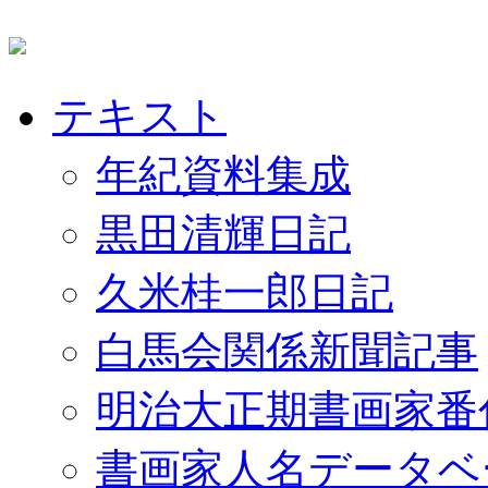
テキスト
年紀資料集成
黒田清輝日記
久米桂一郎日記
白馬会関係新聞記事
明治大正期書画家番
書画家人名データベ