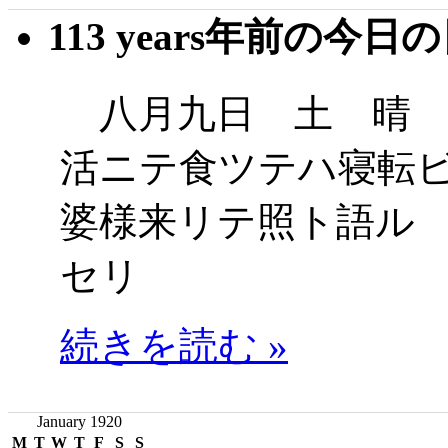
113 years年前の今日
八月九日 土 晴 
活ニテ食ツテハ寝転
婆様来リテ照ト語ル
セリ
続きを読む »
January 1920
M
T
W
T
F
S
S