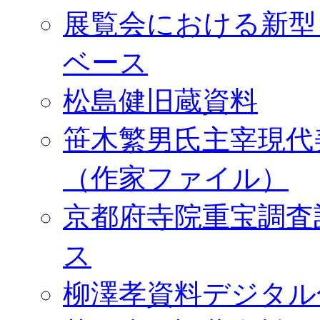
展覧会における新型
ベース
松島健旧蔵資料
笹木繁男氏主宰現代
（作家ファイル）
京都府寺院重宝調査
ス
柳澤孝資料デジタル