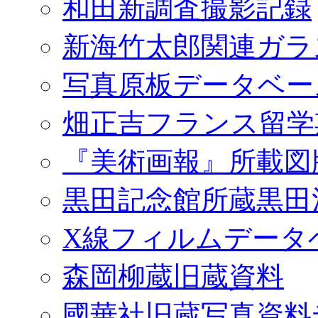
和田新調査撮影記録
新海竹太郎関連ガラ
写真原板データベー
畑正吉フランス留学
『美術画報』所載図
黒田記念館所蔵黒田
X線フィルムデータ
森岡柳蔵旧蔵資料
國華社旧蔵写真資料