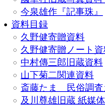
今泉雄作『記事珠』
資料目録
久野健寄贈資料
久野健寄贈ノート資
中村傳三郎旧蔵資料
山下菊二関連資料
斎藤たま 民俗調査
及川尊雄旧蔵 紙媒