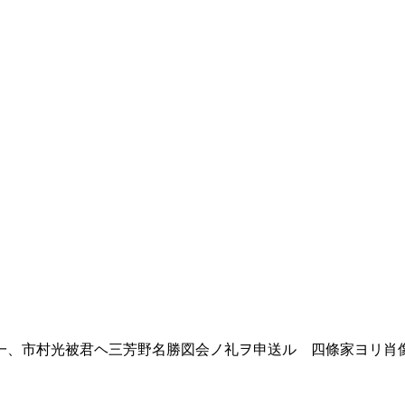
、市村光被君ヘ三芳野名勝図会ノ礼ヲ申送ル 四條家ヨリ肖