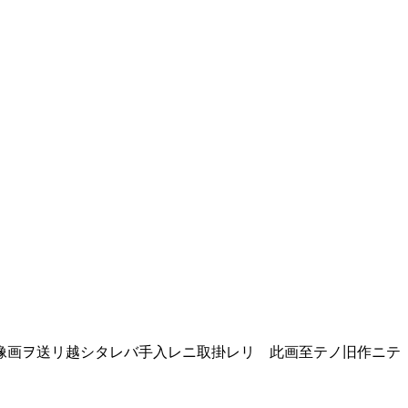
像画ヲ送リ越シタレバ手入レニ取掛レリ 此画至テノ旧作ニテ