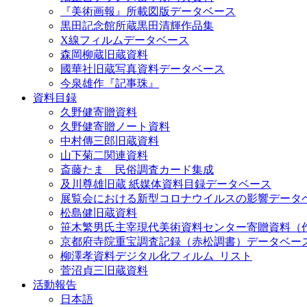
『美術画報』所載図版データベース
黒田記念館所蔵黒田清輝作品集
X線フィルムデータベース
森岡柳蔵旧蔵資料
國華社旧蔵写真資料データベース
今泉雄作『記事珠』
資料目録
久野健寄贈資料
久野健寄贈ノート資料
中村傳三郎旧蔵資料
山下菊二関連資料
斎藤たま 民俗調査カード集成
及川尊雄旧蔵 紙媒体資料目録データベース
展覧会における新型コロナウイルスの影響データ
松島健旧蔵資料
笹木繁男氏主宰現代美術資料センター寄贈資料（
京都府寺院重宝調査記録（赤松調書）データベー
柳澤孝資料デジタル化フィルム_リスト
菅沼貞三旧蔵資料
活動報告
日本語