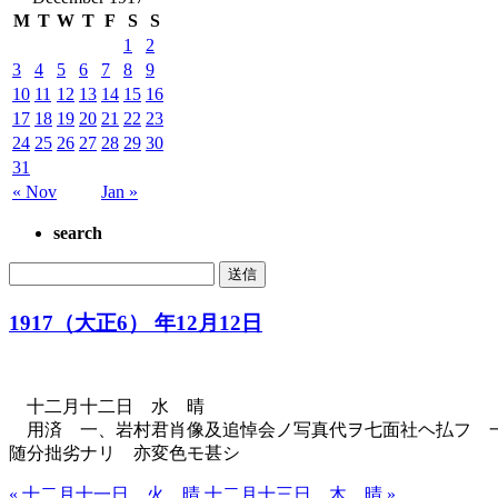
M
T
W
T
F
S
S
1
2
3
4
5
6
7
8
9
10
11
12
13
14
15
16
17
18
19
20
21
22
23
24
25
26
27
28
29
30
31
« Nov
Jan »
search
1917（大正6） 年12月12日
十二月十二日 水 晴
用済 一、岩村君肖像及追悼会ノ写真代ヲ七面社ヘ払フ 一
随分拙劣ナリ 亦変色モ甚シ
« 十二月十一日 火 晴
十二月十三日 木 晴 »