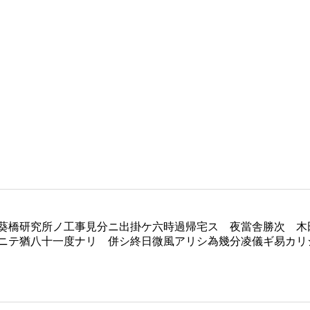
葵橋研究所ノ工事見分ニ出掛ケ六時過帰宅ス 夜當舎勝次 木
ニテ猶八十一度ナリ 併シ終日微風アリシ為幾分凌儀ギ易カリ