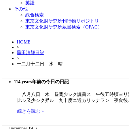
英語
その他
総合検索
東京文化財研究所刊行物リポジトリ
東京文化財研究所蔵書検索（OPAC）
HOME
>
黒田清輝日記
>
十二月十二日 水 晴
114 years年前の今日の日記
八月八日 木 昼間少シク読書ス 午後五時頃ヨリ
比シ又少シク昇ル 九十度ニ近カリシナラン 夜食後
続きを読む »
December 1917