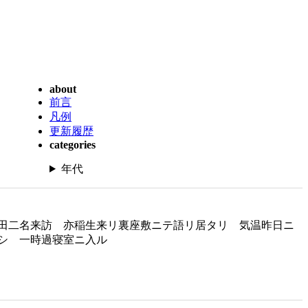
about
前言
凡例
更新履歴
categories
年代
田二名来訪 亦稲生来リ裏座敷ニテ語リ居タリ 気温昨日ニ
シ 一時過寝室ニ入ル