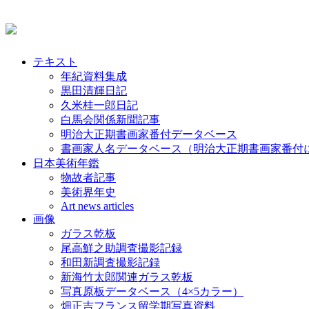
テキスト
年紀資料集成
黒田清輝日記
久米桂一郎日記
白馬会関係新聞記事
明治大正期書画家番付データベース
書画家人名データベース（明治大正期書画家番付
日本美術年鑑
物故者記事
美術界年史
Art news articles
画像
ガラス乾板
尾高鮮之助調査撮影記録
和田新調査撮影記録
新海竹太郎関連ガラス乾板
写真原板データベース（4×5カラー）
畑正吉フランス留学期写真資料