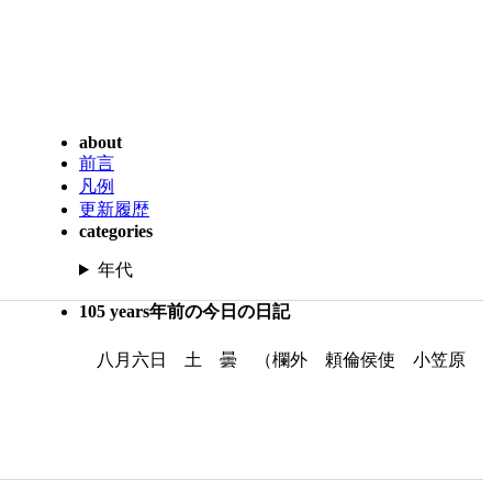
about
前言
凡例
更新履歴
categories
年代
105 years年前の今日の日記
八月六日 土 曇 （欄外 頼倫侯使 小笠原