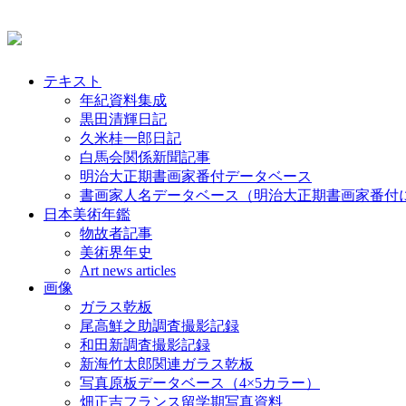
テキスト
年紀資料集成
黒田清輝日記
久米桂一郎日記
白馬会関係新聞記事
明治大正期書画家番付データベース
書画家人名データベース（明治大正期書画家番付
日本美術年鑑
物故者記事
美術界年史
Art news articles
画像
ガラス乾板
尾高鮮之助調査撮影記録
和田新調査撮影記録
新海竹太郎関連ガラス乾板
写真原板データベース（4×5カラー）
畑正吉フランス留学期写真資料