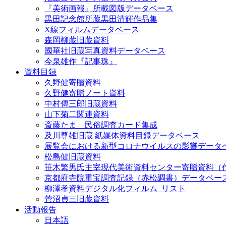
『美術画報』所載図版データベース
黒田記念館所蔵黒田清輝作品集
X線フィルムデータベース
森岡柳蔵旧蔵資料
國華社旧蔵写真資料データベース
今泉雄作『記事珠』
資料目録
久野健寄贈資料
久野健寄贈ノート資料
中村傳三郎旧蔵資料
山下菊二関連資料
斎藤たま 民俗調査カード集成
及川尊雄旧蔵 紙媒体資料目録データベース
展覧会における新型コロナウイルスの影響データ
松島健旧蔵資料
笹木繁男氏主宰現代美術資料センター寄贈資料（
京都府寺院重宝調査記録（赤松調書）データベー
柳澤孝資料デジタル化フィルム_リスト
菅沼貞三旧蔵資料
活動報告
日本語