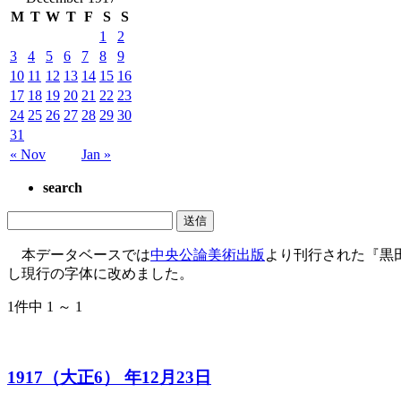
M
T
W
T
F
S
S
1
2
3
4
5
6
7
8
9
10
11
12
13
14
15
16
17
18
19
20
21
22
23
24
25
26
27
28
29
30
31
« Nov
Jan »
search
本データベースでは
中央公論美術出版
より刊行された『黒
し現行の字体に改めました。
1件中 1 ～ 1
1917（大正6） 年12月23日