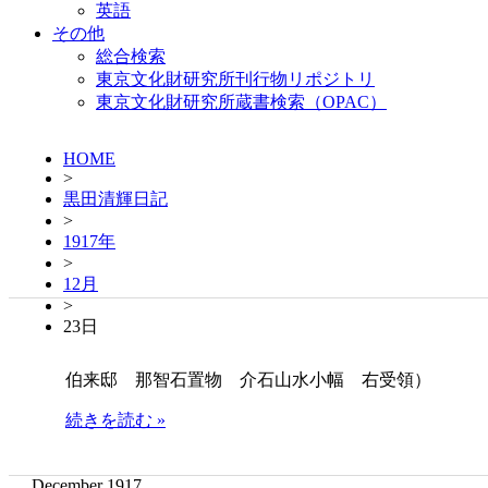
英語
その他
総合検索
東京文化財研究所刊行物リポジトリ
東京文化財研究所蔵書検索（OPAC）
HOME
>
黒田清輝日記
>
1917年
>
12月
>
23日
伯来邸 那智石置物 介石山水小幅 右受領）
続きを読む »
December 1917