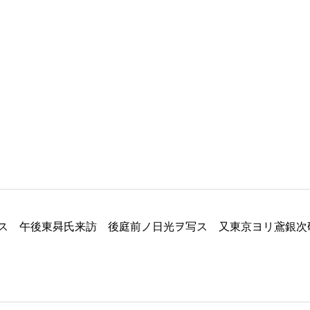
ス 午後東曻氏来訪 後庭前ノ日光ヲ写ス 又東京ヨリ鳶銀次