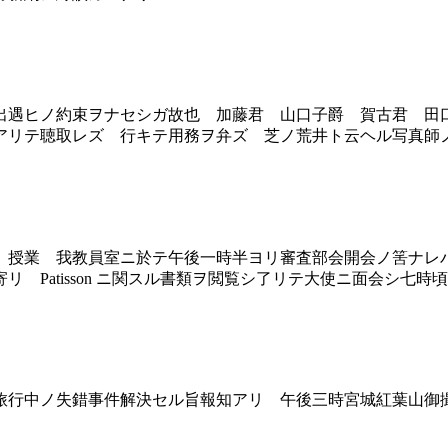
遇ヒノ約束ヲナセシガ故也 加藤君 山口子爵 賀古君 田
アリテ聴取レズ 行キテ用務ヲ弁ズ 芝ノ荒井ト云ヘル写真師
授業 我教員室ニ於テ午後一時半ヨリ審査部会開会ノ筈ナレ
Patisson ニ関スル書類ヲ閲覧シ了リテ大使ニ面会シ七時
行中ノ失錯事件解決セル旨報知アリ 午後三時宮城紅葉山御