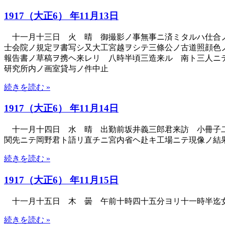
1917（大正6） 年11月13日
十一月十三日 火 晴 御撮影ノ事無事ニ済ミタルハ仕合ノ
士会院ノ規定ヲ書写シ又大工宮越ヲシテ三條公ノ古道照顔色
報告書ノ草稿ヲ携ヘ来レリ 八時半頃三造来ル 南ト三人ニ
研究所内ノ画室貸与ノ件中止
続きを読む »
1917（大正6） 年11月14日
十一月十四日 水 晴 出勤前坂井義三郎君来訪 小冊子二
関先ニテ岡野君ト語リ直チニ宮内省ヘ赴キ工場ニテ現像ノ結
続きを読む »
1917（大正6） 年11月15日
十一月十五日 木 曇 午前十時四十五分ヨリ十一時半迄女
続きを読む »