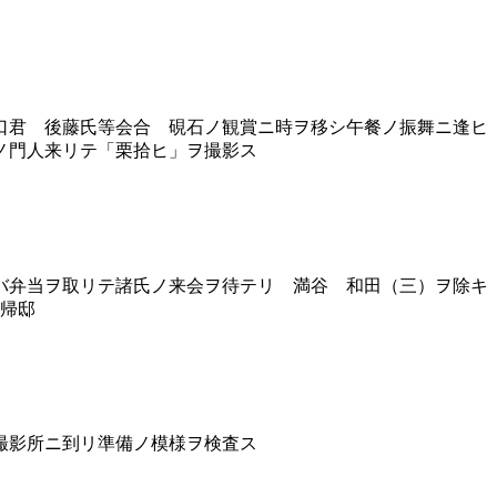
口君 後藤氏等会合 硯石ノ観賞ニ時ヲ移シ午餐ノ振舞ニ逢ヒ
ノ門人来リテ「栗拾ヒ」ヲ撮影ス
バ弁当ヲ取リテ諸氏ノ来会ヲ待テリ 満谷 和田（三）ヲ除キ
頃帰邸
撮影所ニ到リ準備ノ模様ヲ検査ス