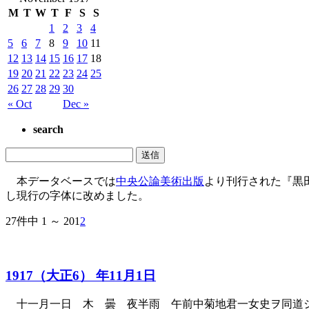
M
T
W
T
F
S
S
1
2
3
4
5
6
7
8
9
10
11
12
13
14
15
16
17
18
19
20
21
22
23
24
25
26
27
28
29
30
« Oct
Dec »
search
本データベースでは
中央公論美術出版
より刊行された『黒
し現行の字体に改めました。
27件中 1 ～ 20
1
2
1917（大正6） 年11月1日
十一月一日 木 曇 夜半雨 午前中菊地君一女史ヲ同道シ