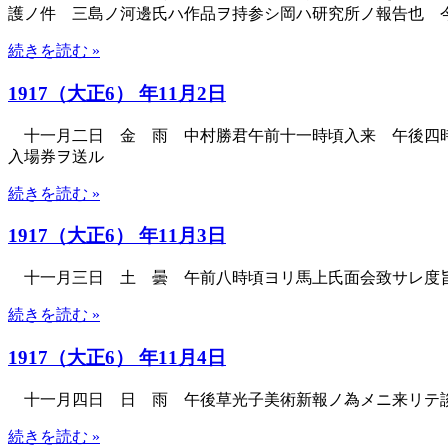
護ノ件 三島ノ河邊氏ハ作品ヲ持参シ岡ハ研究所ノ報告也 
続きを読む »
1917（大正6） 年11月2日
十一月二日 金 雨 中村勝君午前十一時頃入来 午後四時
入場券ヲ送ル
続きを読む »
1917（大正6） 年11月3日
十一月三日 土 曇 午前八時頃ヨリ馬上氏面会致サレ度旨
続きを読む »
1917（大正6） 年11月4日
十一月四日 日 雨 午後草光子美術新報ノ為メニ来リテ
続きを読む »