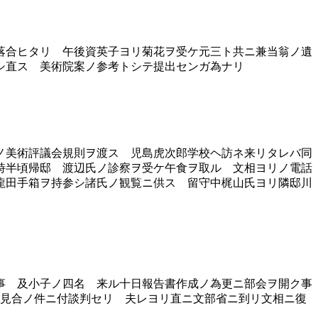
落合ヒタリ 午後資英子ヨリ菊花ヲ受ケ元三ト共ニ兼当翁ノ遺
シ直ス 美術院案ノ参考トシテ提出センガ為ナリ
ノ美術評議会規則ヲ渡ス 児島虎次郎学校ヘ訪ネ来リタレバ同
時半頃帰邸 渡辺氏ノ診察ヲ受ケ午食ヲ取ル 文相ヨリノ電話
龍田手箱ヲ持参シ諸氏ノ観覧ニ供ス 留守中梶山氏ヨリ隣邸川
事 及小子ノ四名 来ル十日報告書作成ノ為更ニ部会ヲ開ク事
招聘見合ノ件ニ付談判セリ 夫レヨリ直ニ文部省ニ到リ文相ニ復