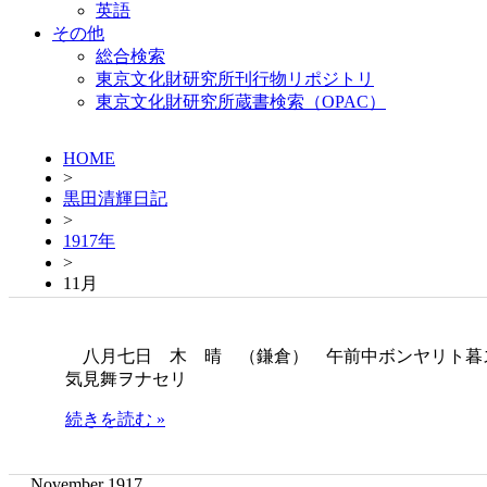
英語
その他
総合検索
東京文化財研究所刊行物リポジトリ
東京文化財研究所蔵書検索（OPAC）
HOME
>
黒田清輝日記
>
1917年
>
11月
八月七日 木 晴 （鎌倉） 午前中ボンヤリト暮
気見舞ヲナセリ
続きを読む »
November 1917