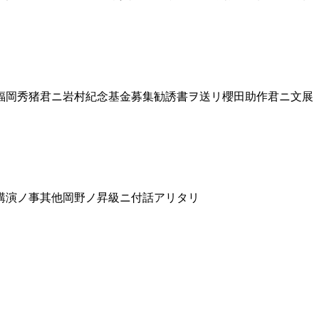
福岡秀猪君ニ岩村紀念基金募集勧誘書ヲ送リ櫻田助作君ニ文展
講演ノ事其他岡野ノ昇級ニ付話アリタリ