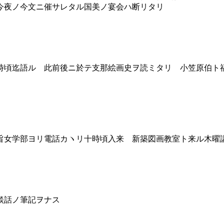
今夜ノ今文ニ催サレタル国美ノ宴会ハ断リタリ
頃迄語ル 此前後ニ於テ支那絵画史ヲ読ミタリ 小笠原伯ト
女学部ヨリ電話カヽリ十時頃入来 新築図画教室ト来ル木曜
談話ノ筆記ヲナス