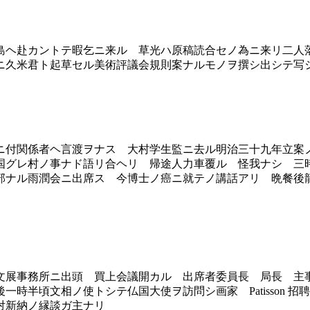
ヘ赴カントテ暇乞ニ来ル 草光ハ原稿読合セノ為ニ来リ二人
ニ久米君ト起草セル美術評議会規則案ナルモノヲ撰シ出シテ写
付関係者ヘ言渡ヲナス 大村学生監ニ去ル明治三十九年立案
国グレ村ノ事ナド語リ合ヘリ 帰途人力車覆ル 怪我ナシ 三
部ナル雨潤会ニ出席ス 今博士ノ癌ニ就テノ講話アリ 晩餐後
展事務所ニ出頭 買上会議開カル 出席者委員長 局長 主
時半頃文相ノ使トシテ仏国大使ヲ訪問シ画家 Patisson 
対新納ノ縁談ガ主ナリ