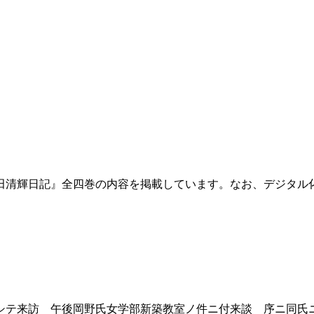
田清輝日記』全四巻の内容を掲載しています。なお、デジタル
テ来訪 午後岡野氏女学部新築教室ノ件ニ付来談 序ニ同氏