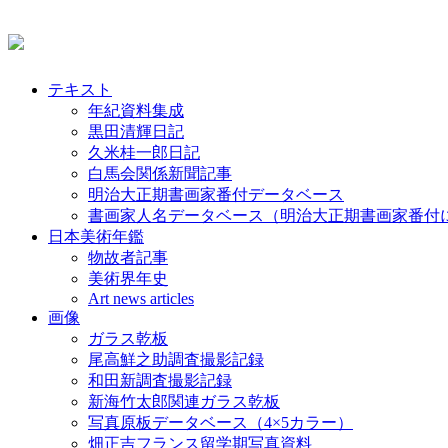
テキスト
年紀資料集成
黒田清輝日記
久米桂一郎日記
白馬会関係新聞記事
明治大正期書画家番付データベース
書画家人名データベース（明治大正期書画家番付
日本美術年鑑
物故者記事
美術界年史
Art news articles
画像
ガラス乾板
尾高鮮之助調査撮影記録
和田新調査撮影記録
新海竹太郎関連ガラス乾板
写真原板データベース（4×5カラー）
畑正吉フランス留学期写真資料