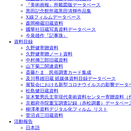
『美術画報』所載図版データベース
黒田記念館所蔵黒田清輝作品集
X線フィルムデータベース
森岡柳蔵旧蔵資料
國華社旧蔵写真資料データベース
今泉雄作『記事珠』
資料目録
久野健寄贈資料
久野健寄贈ノート資料
中村傳三郎旧蔵資料
山下菊二関連資料
斎藤たま 民俗調査カード集成
及川尊雄旧蔵 紙媒体資料目録データベース
展覧会における新型コロナウイルスの影響データ
松島健旧蔵資料
笹木繁男氏主宰現代美術資料センター寄贈資料（
京都府寺院重宝調査記録（赤松調書）データベー
柳澤孝資料デジタル化フィルム_リスト
菅沼貞三旧蔵資料
活動報告
日本語