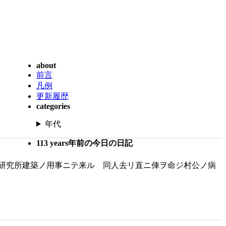
about
前言
凡例
更新履歴
categories
年代
113 years年前の今日の日記
研究所建築ノ用事ニテ来ル 同人去リ直ニ俥ヲ命ジ村公ノ病