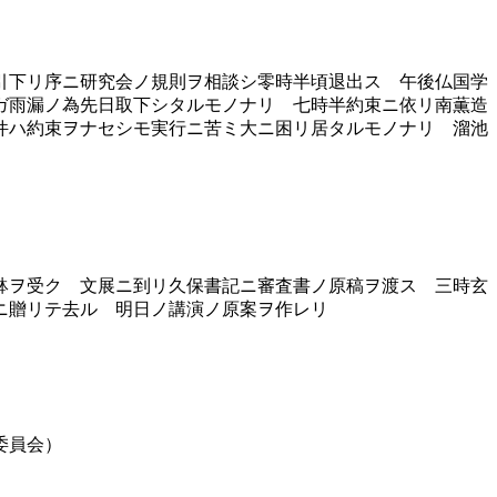
引下リ序ニ研究会ノ規則ヲ相談シ零時半頃退出ス 午後仏国学
ガ雨漏ノ為先日取下シタルモノナリ 七時半約束ニ依リ南薫造
件ハ約束ヲナセシモ実行ニ苦ミ大ニ困リ居タルモノナリ 溜池
鉢ヲ受ク 文展ニ到リ久保書記ニ審査書ノ原稿ヲ渡ス 三時玄
ニ贈リテ去ル 明日ノ講演ノ原案ヲ作レリ
委員会）