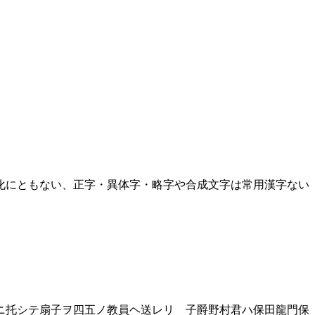
化にともない、正字・異体字・略字や合成文字は常用漢字ない
ニ托シテ扇子ヲ四五ノ教員ヘ送レリ 子爵野村君ハ保田龍門保