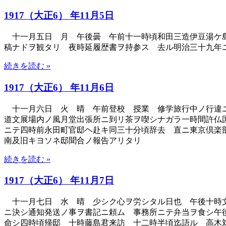
1917（大正6） 年11月5日
十一月五日 月 午後曇 午前十一時頃和田三造伊豆湯ケ島
稿ナドヲ観タリ 夜時延履歴書ヲ持参ス 去ル明治三十九年
続きを読む »
1917（大正6） 年11月6日
十一月六日 火 晴 午前登校 授業 修学旅行中ノ行違ニ
道文展場内ノ風月堂出張所ニ到リ茶ヲ喫シナガラ一時間許仏
ニテ四時前永田町官邸ヘ赴キ同三十分頃辞去 直ニ東京倶楽
南及旧キヨソネ邸聞合ノ報告アリタリ
続きを読む »
1917（大正6） 年11月7日
十一月七日 水 晴 少シク心ヲ労シタル日也 午後十時文
ニ決シ通知発送ノ事ヲ書記ニ頼ム 事務所ニテ弁当ヲ食シ午後一
命シ四時頃帰邸 十時藤島君来訪 十二時半頃迄語ル 高木