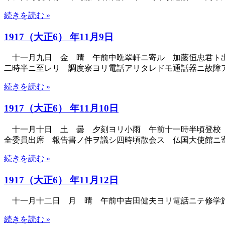
続きを読む »
1917（大正6） 年11月9日
十一月九日 金 晴 午前中晩翠軒ニ寄ル 加藤恒忠君ト出
二時半ニ至レリ 調度寮ヨリ電話アリタレドモ通話器ニ故障
続きを読む »
1917（大正6） 年11月10日
十一月十日 土 曇 夕刻ヨリ小雨 午前十一時半頃登校 
全委員出席 報告書ノ件ヲ議シ四時頃散会ス 仏国大使館ニ寄リ 
続きを読む »
1917（大正6） 年11月12日
十一月十二日 月 晴 午前中吉田健夫ヨリ電話ニテ修学旅
続きを読む »