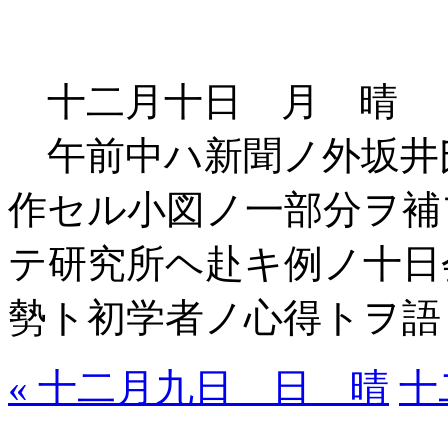
十二月十日 月 晴
午前中ハ新聞ノ外坂井
作セル小図ノ一部分ヲ補
テ研究所ヘ赴キ例ノ十日
勢ト初学者ノ心得トヲ語
« 十二月九日 日 晴
十