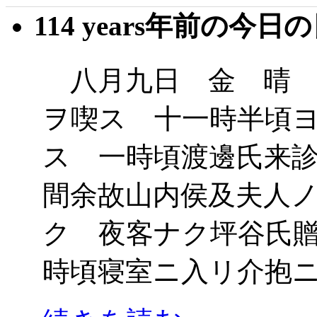
114 years年前の今日
八月九日 金 晴 
ヲ喫ス 十一時半頃
ス 一時頃渡邊氏来
間余故山内侯及夫人
ク 夜客ナク坪谷氏
時頃寝室ニ入リ介抱