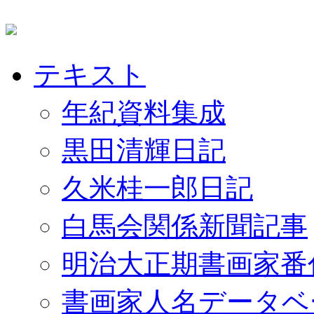
テキスト
年紀資料集成
黒田清輝日記
久米桂一郎日記
白馬会関係新聞記事
明治大正期書画家番
書画家人名データベ