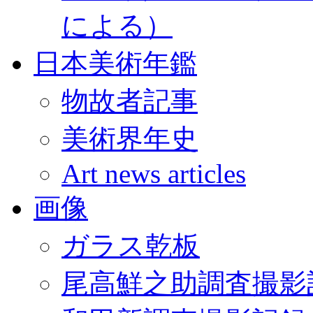
による）
日本美術年鑑
物故者記事
美術界年史
Art news articles
画像
ガラス乾板
尾高鮮之助調査撮影