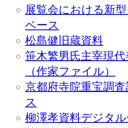
展覧会における新型
ベース
松島健旧蔵資料
笹木繁男氏主宰現代
（作家ファイル）
京都府寺院重宝調査
ス
柳澤孝資料デジタル