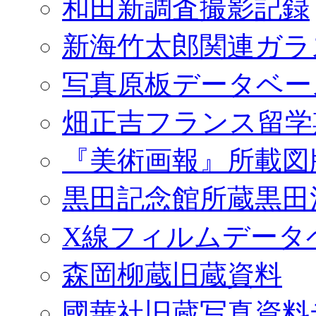
和田新調査撮影記録
新海竹太郎関連ガラ
写真原板データベー
畑正吉フランス留学
『美術画報』所載図
黒田記念館所蔵黒田
X線フィルムデータ
森岡柳蔵旧蔵資料
國華社旧蔵写真資料