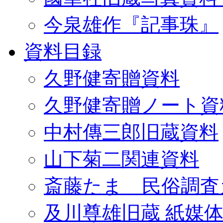
今泉雄作『記事珠』
資料目録
久野健寄贈資料
久野健寄贈ノート資
中村傳三郎旧蔵資料
山下菊二関連資料
斎藤たま 民俗調査
及川尊雄旧蔵 紙媒