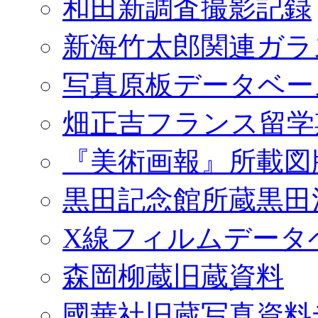
和田新調査撮影記録
新海竹太郎関連ガラ
写真原板データベー
畑正吉フランス留学
『美術画報』所載図
黒田記念館所蔵黒田
X線フィルムデータ
森岡柳蔵旧蔵資料
國華社旧蔵写真資料