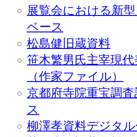
展覧会における新型
ベース
松島健旧蔵資料
笹木繁男氏主宰現代
（作家ファイル）
京都府寺院重宝調査
ス
柳澤孝資料デジタル