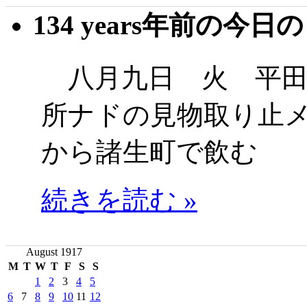
134 years年前の今日
八月九日 火 平田
所ナドの見物取り止
から諸生町で飲む
続きを読む »
August 1917
M
T
W
T
F
S
S
1
2
3
4
5
6
7
8
9
10
11
12