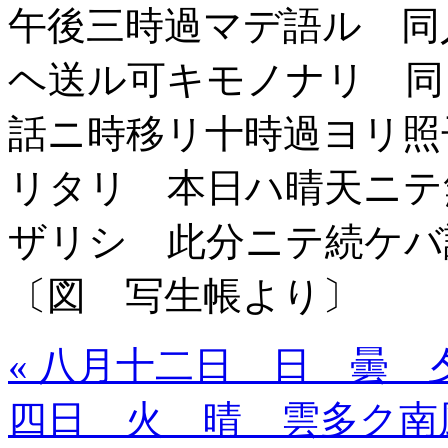
午後三時過マデ語ル 同
ヘ送ル可キモノナリ 同
話ニ時移リ十時過ヨリ照
リタリ 本日ハ晴天ニテ
ザリシ 此分ニテ続ケバ
〔図 写生帳より〕
« 八月十二日 日 曇
四日 火 晴 雲多ク南