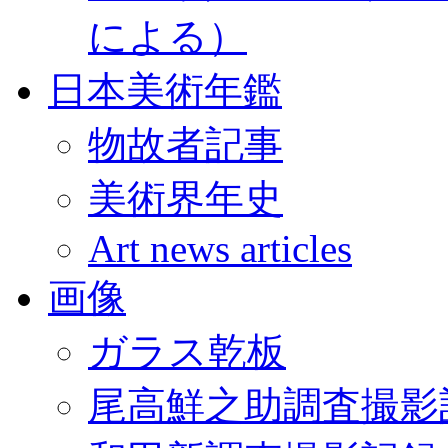
による）
日本美術年鑑
物故者記事
美術界年史
Art news articles
画像
ガラス乾板
尾高鮮之助調査撮影