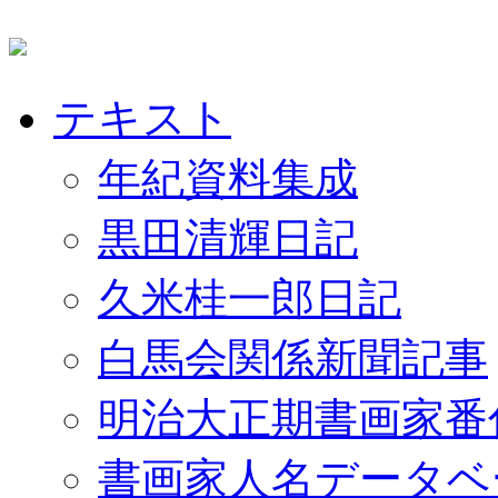
テキスト
年紀資料集成
黒田清輝日記
久米桂一郎日記
白馬会関係新聞記事
明治大正期書画家番
書画家人名データベ