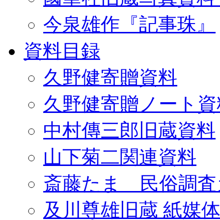
今泉雄作『記事珠』
資料目録
久野健寄贈資料
久野健寄贈ノート資
中村傳三郎旧蔵資料
山下菊二関連資料
斎藤たま 民俗調査
及川尊雄旧蔵 紙媒