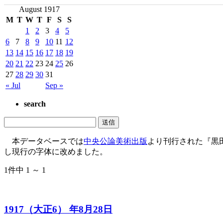
August 1917
M
T
W
T
F
S
S
1
2
3
4
5
6
7
8
9
10
11
12
13
14
15
16
17
18
19
20
21
22
23
24
25
26
27
28
29
30
31
« Jul
Sep »
search
本データベースでは
中央公論美術出版
より刊行された『黒
し現行の字体に改めました。
1件中 1 ～ 1
1917（大正6） 年8月28日