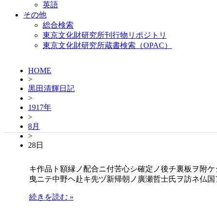
英語
その他
総合検索
東京文化財研究所刊行物リポジトリ
東京文化財研究所蔵書検索（OPAC）
HOME
>
黒田清輝日記
>
1917年
>
8月
>
28日
キ作品ト額縁ノ配合ニ付苦心シ確定ノ後チ裏板ヲ附ケ
曳ニテ中野ヘ赴キ先ヅ新帰朝ノ廣瀬哲士氏ヲ訪ネ仏国
続きを読む »