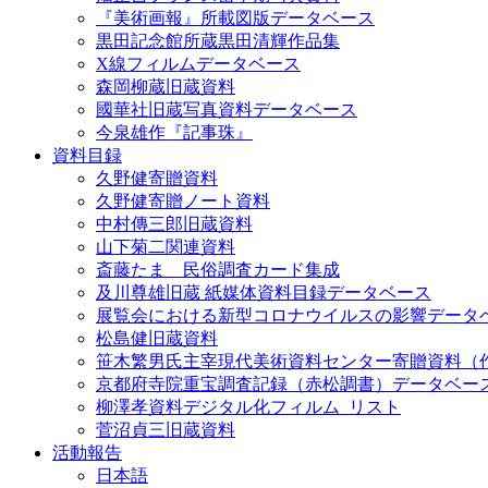
『美術画報』所載図版データベース
黒田記念館所蔵黒田清輝作品集
X線フィルムデータベース
森岡柳蔵旧蔵資料
國華社旧蔵写真資料データベース
今泉雄作『記事珠』
資料目録
久野健寄贈資料
久野健寄贈ノート資料
中村傳三郎旧蔵資料
山下菊二関連資料
斎藤たま 民俗調査カード集成
及川尊雄旧蔵 紙媒体資料目録データベース
展覧会における新型コロナウイルスの影響データ
松島健旧蔵資料
笹木繁男氏主宰現代美術資料センター寄贈資料（
京都府寺院重宝調査記録（赤松調書）データベー
柳澤孝資料デジタル化フィルム_リスト
菅沼貞三旧蔵資料
活動報告
日本語