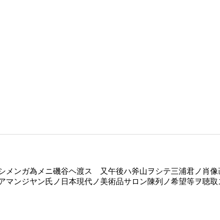
シメンガ為メニ磯谷ヘ渡ス 又午後ハ斧山ヲシテ三浦君ノ肖像
アマンジヤン氏ノ日本現代ノ美術品サロン陳列ノ希望等ヲ聴取