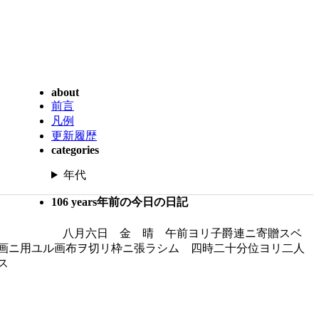
about
前言
凡例
更新履歴
categories
年代
106 years年前の今日の日記
八月六日 金 晴 午前ヨリ子爵連ニ寄贈スベ
画ニ用ユル画布ヲ切リ枠ニ張ラシム 四時二十分位ヨリ二人
ス