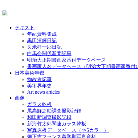
テキスト
年紀資料集成
黒田清輝日記
久米桂一郎日記
白馬会関係新聞記事
明治大正期書画家番付データベース
書画家人名データベース（明治大正期書画家番付
日本美術年鑑
物故者記事
美術界年史
Art news articles
画像
ガラス乾板
尾高鮮之助調査撮影記録
和田新調査撮影記録
新海竹太郎関連ガラス乾板
写真原板データベース（4×5カラー）
畑正吉フランス留学期写真資料