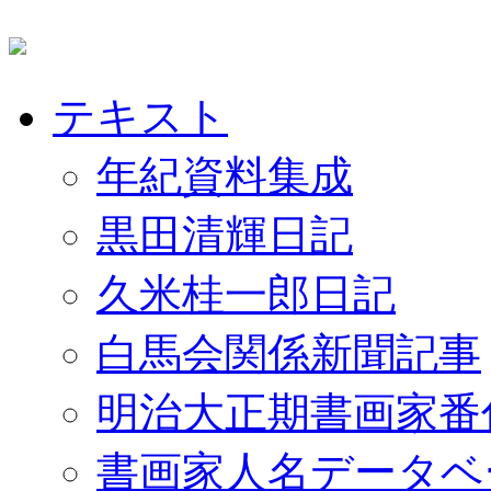
テキスト
年紀資料集成
黒田清輝日記
久米桂一郎日記
白馬会関係新聞記事
明治大正期書画家番
書画家人名データベ