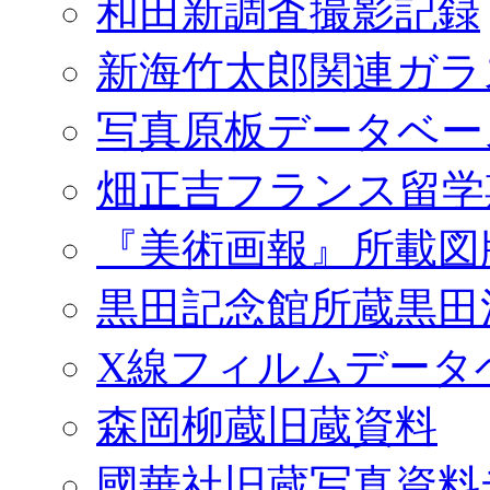
和田新調査撮影記録
新海竹太郎関連ガラ
写真原板データベー
畑正吉フランス留学
『美術画報』所載図
黒田記念館所蔵黒田
X線フィルムデータ
森岡柳蔵旧蔵資料
國華社旧蔵写真資料