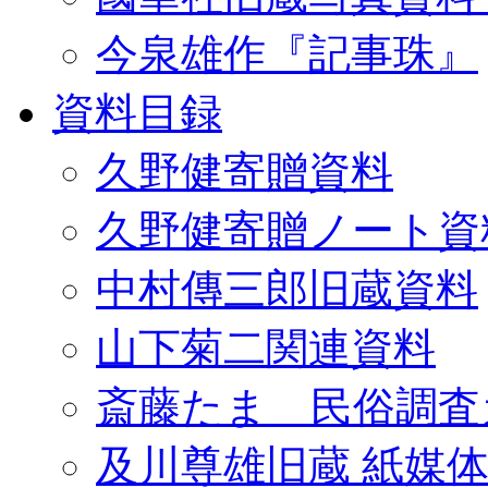
今泉雄作『記事珠』
資料目録
久野健寄贈資料
久野健寄贈ノート資
中村傳三郎旧蔵資料
山下菊二関連資料
斎藤たま 民俗調査
及川尊雄旧蔵 紙媒