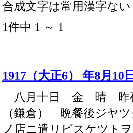
合成文字は常用漢字ない
1件中 1 ～ 1
1917（大正6） 年8月10
八月十日 金 晴 昨
（鎌倉） 晩餐後ジヤツ
ノ店ニ遣リビスケツトヲ