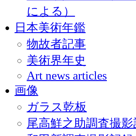
による）
日本美術年鑑
物故者記事
美術界年史
Art news articles
画像
ガラス乾板
尾高鮮之助調査撮影