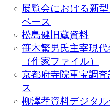
展覧会における新型
ベース
松島健旧蔵資料
笹木繁男氏主宰現代
（作家ファイル）
京都府寺院重宝調査
ス
柳澤孝資料デジタル