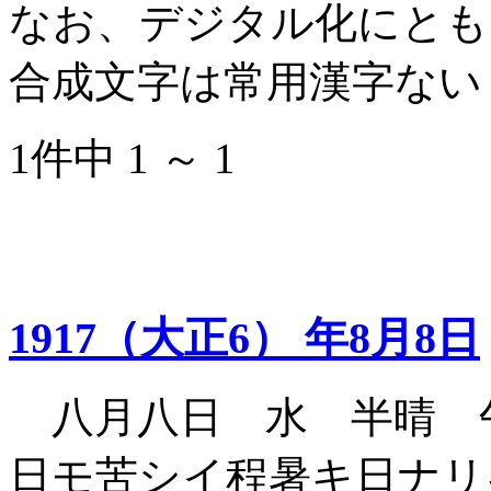
なお、デジタル化にとも
合成文字は常用漢字ない
1件中 1 ～ 1
1917（大正6） 年8月8日
八月八日 水 半晴 
日モ苦シイ程暑キ日ナリ