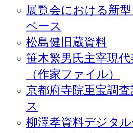
展覧会における新型
ベース
松島健旧蔵資料
笹木繁男氏主宰現代
（作家ファイル）
京都府寺院重宝調査
ス
柳澤孝資料デジタル