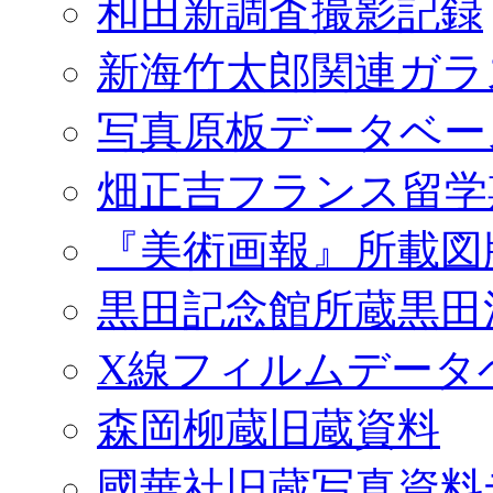
和田新調査撮影記録
新海竹太郎関連ガラ
写真原板データベー
畑正吉フランス留学
『美術画報』所載図
黒田記念館所蔵黒田
X線フィルムデータ
森岡柳蔵旧蔵資料
國華社旧蔵写真資料