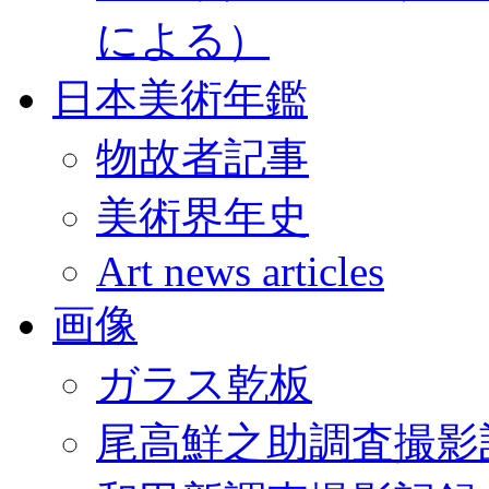
による）
日本美術年鑑
物故者記事
美術界年史
Art news articles
画像
ガラス乾板
尾高鮮之助調査撮影