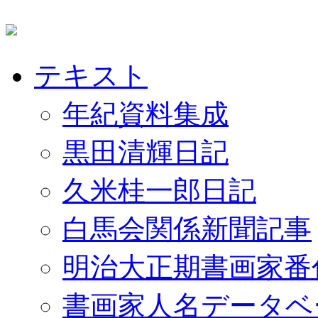
テキスト
年紀資料集成
黒田清輝日記
久米桂一郎日記
白馬会関係新聞記事
明治大正期書画家番
書画家人名データベ