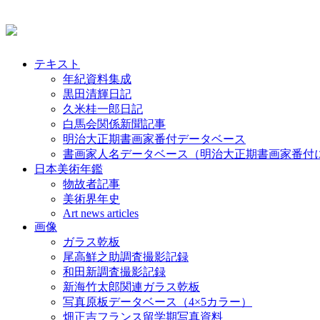
テキスト
年紀資料集成
黒田清輝日記
久米桂一郎日記
白馬会関係新聞記事
明治大正期書画家番付データベース
書画家人名データベース（明治大正期書画家番付
日本美術年鑑
物故者記事
美術界年史
Art news articles
画像
ガラス乾板
尾高鮮之助調査撮影記録
和田新調査撮影記録
新海竹太郎関連ガラス乾板
写真原板データベース（4×5カラー）
畑正吉フランス留学期写真資料