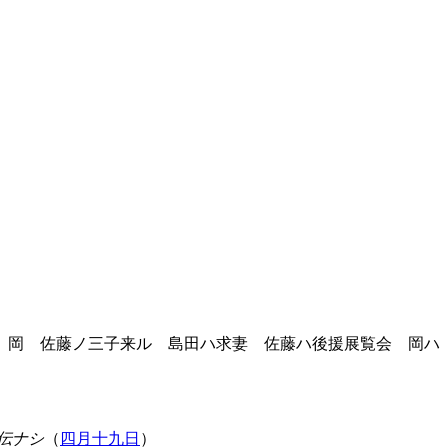
 岡 佐藤ノ三子来ル 島田ハ求妻 佐藤ハ後援展覧会 岡ハ
伝ナシ
（
四月十九日
）