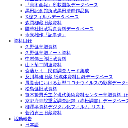
『美術画報』所載図版データベース
黒田記念館所蔵黒田清輝作品集
X線フィルムデータベース
森岡柳蔵旧蔵資料
國華社旧蔵写真資料データベース
今泉雄作『記事珠』
資料目録
久野健寄贈資料
久野健寄贈ノート資料
中村傳三郎旧蔵資料
山下菊二関連資料
斎藤たま 民俗調査カード集成
及川尊雄旧蔵 紙媒体資料目録データベース
展覧会における新型コロナウイルスの影響データ
松島健旧蔵資料
笹木繁男氏主宰現代美術資料センター寄贈資料（
京都府寺院重宝調査記録（赤松調書）データベー
柳澤孝資料デジタル化フィルム_リスト
菅沼貞三旧蔵資料
活動報告
日本語