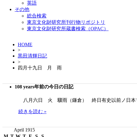
英語
その他
総合検索
東京文化財研究所刊行物リポジトリ
東京文化財研究所蔵書検索（OPAC）
HOME
>
黒田清輝日記
>
四月十九日 月 雨
108 years年前の今日の日記
八月六日 火 驟雨（鎌倉） 終日有史以前ノ日本
続きを読む »
April 1915
M
T
W
T
F
S
S