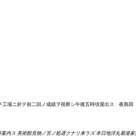
工場ニ於テ前二回ノ成績ヲ視察シ午後五時頃退出ス 夜島田
案内ス 美術館見物ノ筈ノ処遅クナリ来ラズ 本日地洋丸着港家