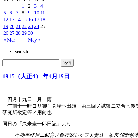
1
2
3
4
5
6
7
8
9
10
11
12
13
14
15
16
17
18
19
20
21
22
23
24
25
26
27
28
29
30
« Mar
May »
search
1915（大正4） 年4月19日
四月十九日 月 雨
午前十一時ヨリ御写真場ヘ出頭 第三回ノ試験ニ立合ヒ後チ
研究所勘定等ノ用向也
同日の「久米圭一郎日記」より
今朝事務局ニ紐育ノ銀行家シッフ夫妻及一族来 沼野領事