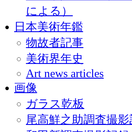
による）
日本美術年鑑
物故者記事
美術界年史
Art news articles
画像
ガラス乾板
尾高鮮之助調査撮影