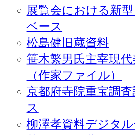
展覧会における新型
ベース
松島健旧蔵資料
笹木繁男氏主宰現代
（作家ファイル）
京都府寺院重宝調査
ス
柳澤孝資料デジタル