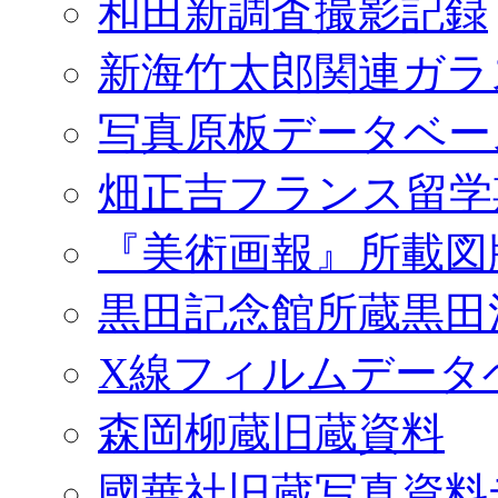
和田新調査撮影記録
新海竹太郎関連ガラ
写真原板データベー
畑正吉フランス留学
『美術画報』所載図
黒田記念館所蔵黒田
X線フィルムデータ
森岡柳蔵旧蔵資料
國華社旧蔵写真資料