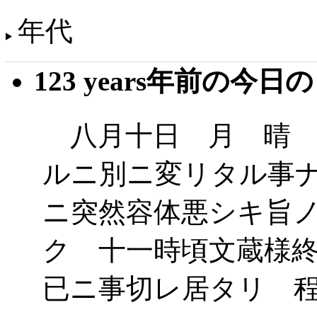
年代
123 years年前の今日
八月十日 月 晴 
ルニ別ニ変リタル事
ニ突然容体悪シキ旨
ク 十一時頃文蔵様
已ニ事切レ居タリ 