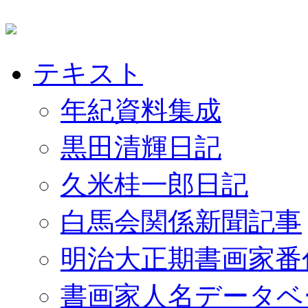
テキスト
年紀資料集成
黒田清輝日記
久米桂一郎日記
白馬会関係新聞記事
明治大正期書画家番
書画家人名データベ