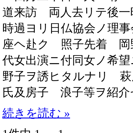
道来訪 両人去リテ後一
時過ヨリ日仏協会ノ理事
座ヘ赴ク 照子先着 岡
代女出演ニ付同女ノ希望
野子ヲ誘ヒタルナリ 萩
氏及房子 浪子等ヲ紹介
続きを読む »