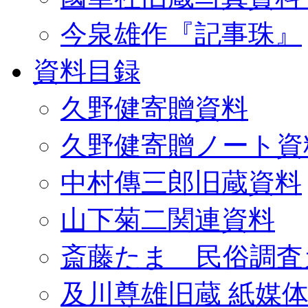
今泉雄作『記事珠』
資料目録
久野健寄贈資料
久野健寄贈ノート資
中村傳三郎旧蔵資料
山下菊二関連資料
斎藤たま 民俗調査
及川尊雄旧蔵 紙媒