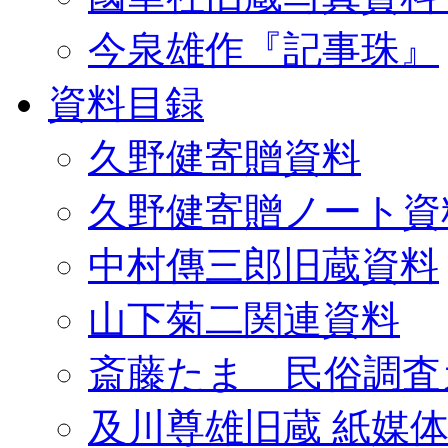
今泉雄作『記事珠』
資料目録
久野健寄贈資料
久野健寄贈ノート資
中村傳三郎旧蔵資料
山下菊二関連資料
斎藤たま 民俗調査
及川尊雄旧蔵 紙媒