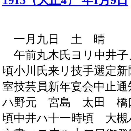
1915（大正4） 年1月9日
一月九日 土 晴
午前丸木氏ヨリ中井子
頃小川氏来リ技手選定新
室技芸員新年宴会中止通
ハ野元 宮島 太田 橋
頃中井ハ十一時頃 大槻