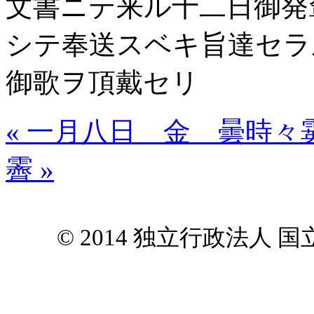
文書ニテ来ル十二日御発
シテ奉送スベキ旨達セラ
御歌ヲ頂戴セリ
« 一月八日 金 曇時々
霽 »
© 2014 独立行政法人