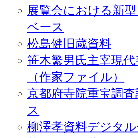
展覧会における新型
ベース
松島健旧蔵資料
笹木繁男氏主宰現代
（作家ファイル）
京都府寺院重宝調査
ス
柳澤孝資料デジタル