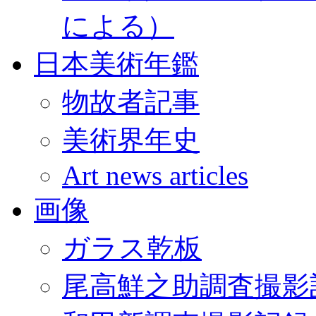
による）
日本美術年鑑
物故者記事
美術界年史
Art news articles
画像
ガラス乾板
尾高鮮之助調査撮影