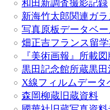
和田新調査撮影記録
新海竹太郎関連ガラ
写真原板データベー
畑正吉フランス留学
『美術画報』所載図
黒田記念館所蔵黒田
X線フィルムデータ
森岡柳蔵旧蔵資料
國華社旧蔵写真資料