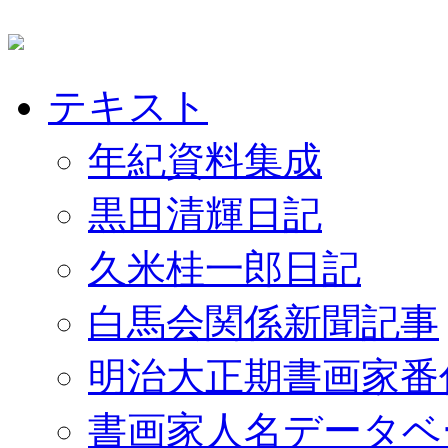
テキスト
年紀資料集成
黒田清輝日記
久米桂一郎日記
白馬会関係新聞記事
明治大正期書画家番
書画家人名データベ