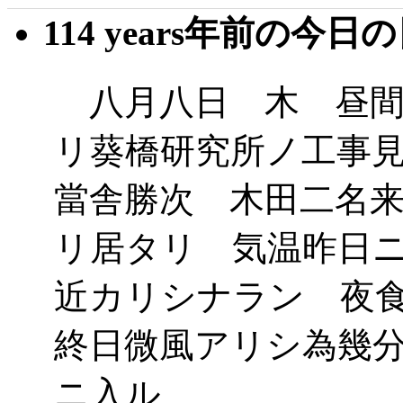
114 years年前の今日
八月八日 木 昼間
リ葵橋研究所ノ工事
當舎勝次 木田二名
リ居タリ 気温昨日
近カリシナラン 夜
終日微風アリシ為幾
ニ入ル