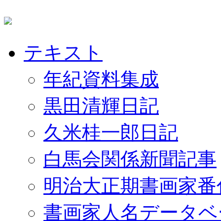
テキスト
年紀資料集成
黒田清輝日記
久米桂一郎日記
白馬会関係新聞記事
明治大正期書画家番
書画家人名データベ