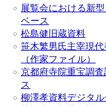
展覧会における新型
ベース
松島健旧蔵資料
笹木繁男氏主宰現代
（作家ファイル）
京都府寺院重宝調査
ス
柳澤孝資料デジタル