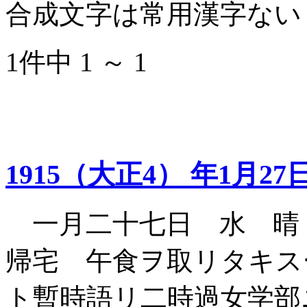
合成文字は常用漢字ない
1件中 1 ～ 1
1915（大正4） 年1月27
一月二十七日 水 晴
帰宅 午食ヲ取リタキス
ト暫時語リ二時過女学部