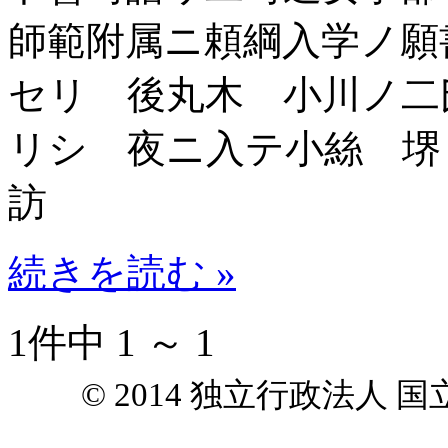
師範附属ニ頼綱入学ノ願
セリ 後丸木 小川ノ二
リシ 夜ニ入テ小絲 堺
訪
続きを読む »
1件中 1 ～ 1
© 2014 独立行政法人