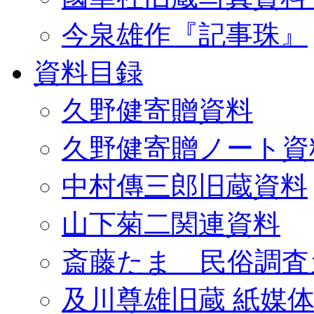
今泉雄作『記事珠』
資料目録
久野健寄贈資料
久野健寄贈ノート資
中村傳三郎旧蔵資料
山下菊二関連資料
斎藤たま 民俗調査
及川尊雄旧蔵 紙媒