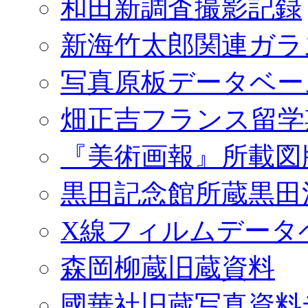
和田新調査撮影記録
新海竹太郎関連ガラ
写真原板データベー
畑正吉フランス留学
『美術画報』所載図
黒田記念館所蔵黒田
X線フィルムデータ
森岡柳蔵旧蔵資料
國華社旧蔵写真資料