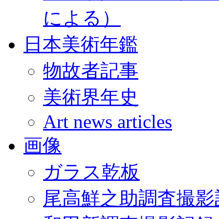
による）
日本美術年鑑
物故者記事
美術界年史
Art news articles
画像
ガラス乾板
尾高鮮之助調査撮影