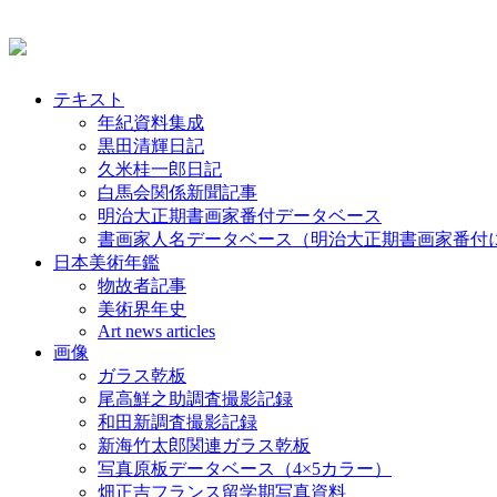
テキスト
年紀資料集成
黒田清輝日記
久米桂一郎日記
白馬会関係新聞記事
明治大正期書画家番付データベース
書画家人名データベース（明治大正期書画家番付
日本美術年鑑
物故者記事
美術界年史
Art news articles
画像
ガラス乾板
尾高鮮之助調査撮影記録
和田新調査撮影記録
新海竹太郎関連ガラス乾板
写真原板データベース（4×5カラー）
畑正吉フランス留学期写真資料