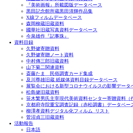
『美術画報』所載図版データベース
黒田記念館所蔵黒田清輝作品集
X線フィルムデータベース
森岡柳蔵旧蔵資料
國華社旧蔵写真資料データベース
今泉雄作『記事珠』
資料目録
久野健寄贈資料
久野健寄贈ノート資料
中村傳三郎旧蔵資料
山下菊二関連資料
斎藤たま 民俗調査カード集成
及川尊雄旧蔵 紙媒体資料目録データベース
展覧会における新型コロナウイルスの影響データ
松島健旧蔵資料
笹木繁男氏主宰現代美術資料センター寄贈資料（
京都府寺院重宝調査記録（赤松調書）データベー
柳澤孝資料デジタル化フィルム_リスト
菅沼貞三旧蔵資料
活動報告
日本語