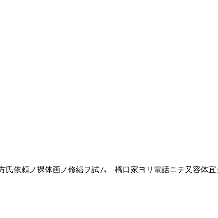
方氏依頼ノ裸体画ノ修繕ヲ試ム 橋口家ヨリ電話ニテ又容体宜