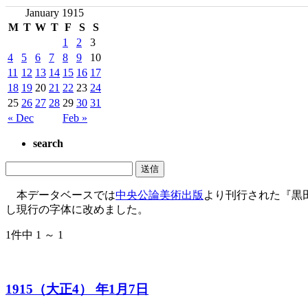
January 1915
M
T
W
T
F
S
S
1
2
3
4
5
6
7
8
9
10
11
12
13
14
15
16
17
18
19
20
21
22
23
24
25
26
27
28
29
30
31
« Dec
Feb »
search
本データベースでは
中央公論美術出版
より刊行された『黒
し現行の字体に改めました。
1件中 1 ～ 1
1915（大正4） 年1月7日