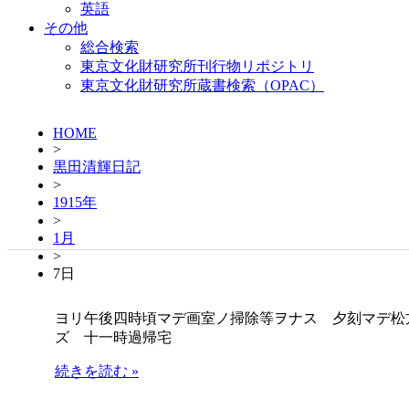
英語
その他
総合検索
東京文化財研究所刊行物リポジトリ
東京文化財研究所蔵書検索（OPAC）
HOME
>
黒田清輝日記
>
1915年
>
1月
>
7日
ヨリ午後四時頃マデ画室ノ掃除等ヲナス 夕刻マデ松
ズ 十一時過帰宅
続きを読む »