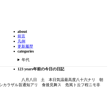
about
前言
凡例
更新履歴
categories
年代
123 years年前の今日の日記
八月八日 土 本日気温最高度八十六ナリ 朝
シカラザル旨通知アリ 食後見舞ス 危篤ト云フ程ニモ非