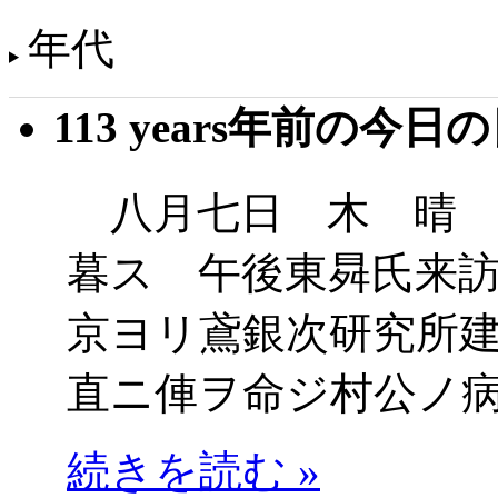
年代
113 years年前の今日
八月七日 木 晴 
暮ス 午後東曻氏来
京ヨリ鳶銀次研究所
直ニ俥ヲ命ジ村公ノ
続きを読む »