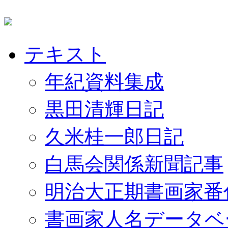
テキスト
年紀資料集成
黒田清輝日記
久米桂一郎日記
白馬会関係新聞記事
明治大正期書画家番
書画家人名データベ