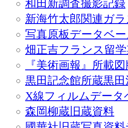
和田新調査撮影記録
新海竹太郎関連ガラ
写真原板データベー
畑正吉フランス留学
『美術画報』所載図
黒田記念館所蔵黒田
X線フィルムデータ
森岡柳蔵旧蔵資料
國華社旧蔵写真資料