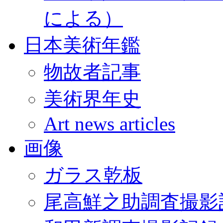
による）
日本美術年鑑
物故者記事
美術界年史
Art news articles
画像
ガラス乾板
尾高鮮之助調査撮影