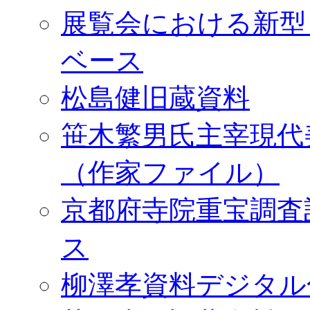
展覧会における新型
ベース
松島健旧蔵資料
笹木繁男氏主宰現代
（作家ファイル）
京都府寺院重宝調査
ス
柳澤孝資料デジタル