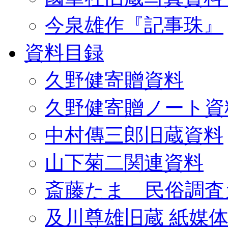
今泉雄作『記事珠』
資料目録
久野健寄贈資料
久野健寄贈ノート資
中村傳三郎旧蔵資料
山下菊二関連資料
斎藤たま 民俗調査
及川尊雄旧蔵 紙媒