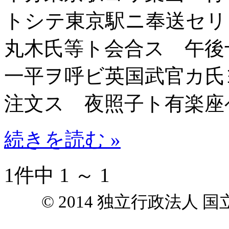
トシテ東京駅ニ奉送セ
丸木氏等ト会合ス 午後
一平ヲ呼ビ英国武官カ氏
注文ス 夜照子ト有楽座
続きを読む »
1件中 1 ～ 1
© 2014 独立行政法人