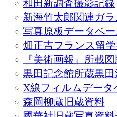
和田新調査撮影記録
新海竹太郎関連ガラ
写真原板データベー
畑正吉フランス留学
『美術画報』所載図
黒田記念館所蔵黒田
X線フィルムデータ
森岡柳蔵旧蔵資料
國華社旧蔵写真資料