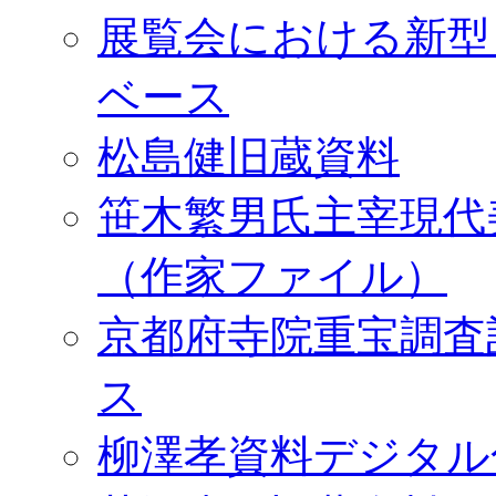
展覧会における新型
ベース
松島健旧蔵資料
笹木繁男氏主宰現代
（作家ファイル）
京都府寺院重宝調査
ス
柳澤孝資料デジタル