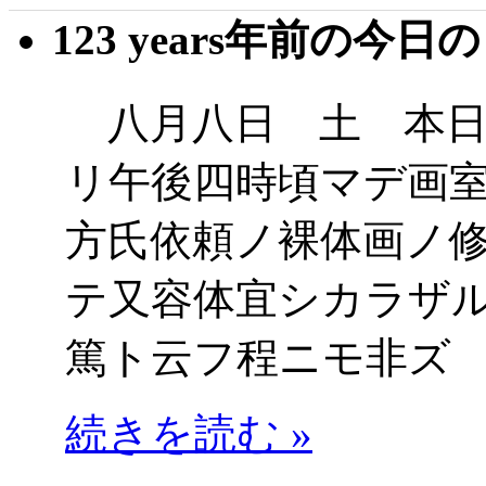
123 years年前の今日
八月八日 土 本日
リ午後四時頃マデ画
方氏依頼ノ裸体画ノ
テ又容体宜シカラザ
篤ト云フ程ニモ非ズ
続きを読む »