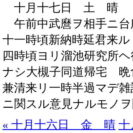
十月十七日 土 晴
午前中武麿ヲ相手ニ台
十一時頃新納時延君来
四時頃ヨリ溜池研究所ヘ
ナシ大槻子同道帰宅 晩
兼清来リ一時半過マデ雑
ニ関スル意見ナルモノヲ
« 十月十六日 金 晴
十