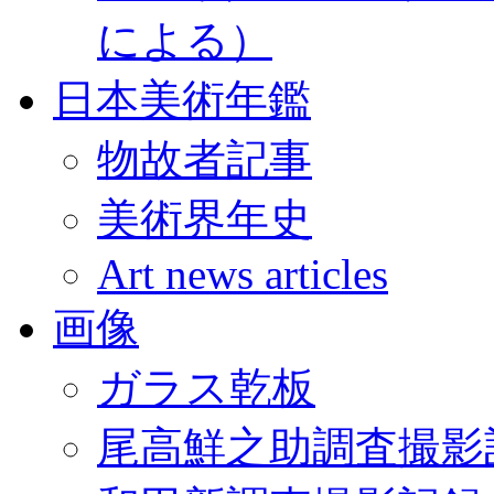
による）
日本美術年鑑
物故者記事
美術界年史
Art news articles
画像
ガラス乾板
尾高鮮之助調査撮影