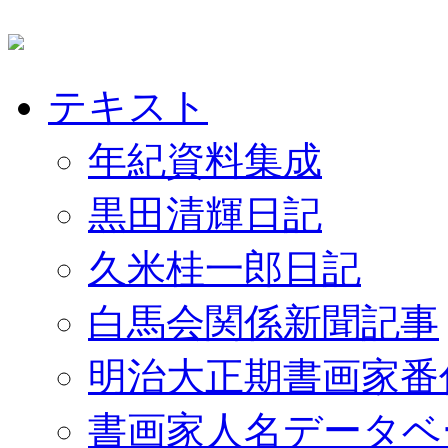
テキスト
年紀資料集成
黒田清輝日記
久米桂一郎日記
白馬会関係新聞記事
明治大正期書画家番
書画家人名データベ