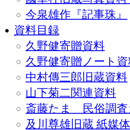
今泉雄作『記事珠』
資料目録
久野健寄贈資料
久野健寄贈ノート資
中村傳三郎旧蔵資料
山下菊二関連資料
斎藤たま 民俗調査
及川尊雄旧蔵 紙媒