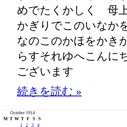
めでたくかしく 
かぎりでこのいなか
なのこのかほをかき
らすそれゆへこんに
ございます
続きを読む »
October 1914
M
T
W
T
F
S
S
1
2
3
4