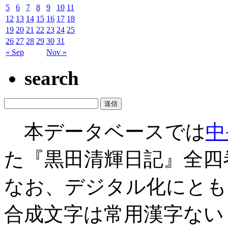
5
6
7
8
9
10
11
12
13
14
15
16
17
18
19
20
21
22
23
24
25
26
27
28
29
30
31
« Sep
Nov »
search
本データベースでは
中
た『黒田清輝日記』全四
なお、デジタル化にとも
合成文字は常用漢字ない