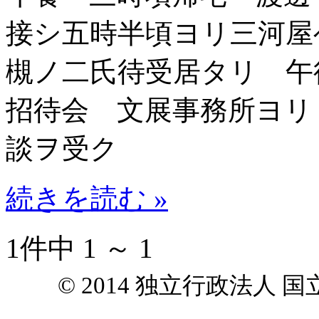
接シ五時半頃ヨリ三河屋
槻ノ二氏待受居タリ 午
招待会 文展事務所ヨリ
談ヲ受ク
続きを読む »
1件中 1 ～ 1
© 2014 独立行政法人