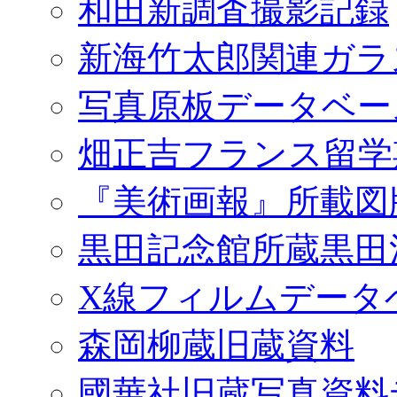
和田新調査撮影記録
新海竹太郎関連ガラ
写真原板データベー
畑正吉フランス留学
『美術画報』所載図
黒田記念館所蔵黒田
X線フィルムデータ
森岡柳蔵旧蔵資料
國華社旧蔵写真資料