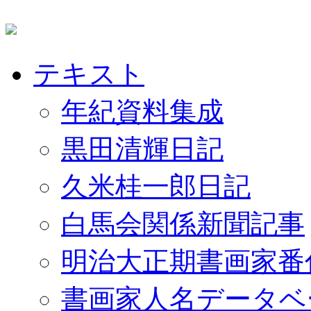
テキスト
年紀資料集成
黒田清輝日記
久米桂一郎日記
白馬会関係新聞記事
明治大正期書画家番
書画家人名データベ