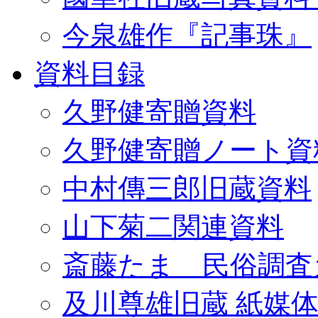
今泉雄作『記事珠』
資料目録
久野健寄贈資料
久野健寄贈ノート資
中村傳三郎旧蔵資料
山下菊二関連資料
斎藤たま 民俗調査
及川尊雄旧蔵 紙媒