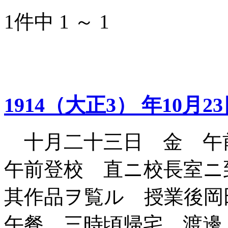
1件中 1 ～ 1
1914（大正3） 年10月2
十月二十三日 金 午
午前登校 直ニ校長室ニ
其作品ヲ覧ル 授業後岡
午餐 三時頃帰宅 渡邊