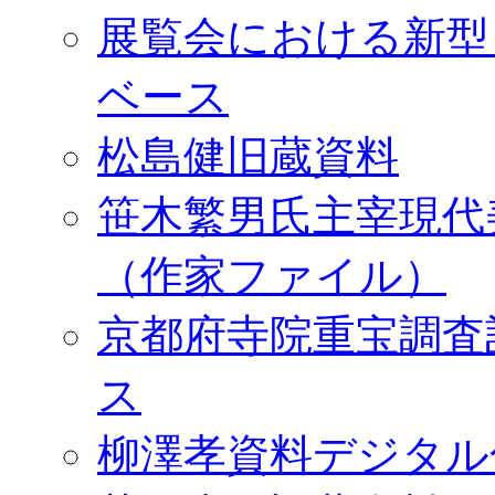
展覧会における新型
ベース
松島健旧蔵資料
笹木繁男氏主宰現代
（作家ファイル）
京都府寺院重宝調査
ス
柳澤孝資料デジタル