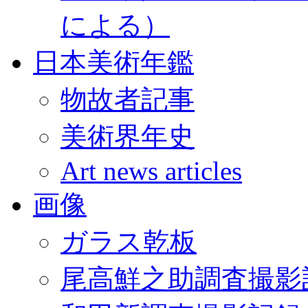
による）
日本美術年鑑
物故者記事
美術界年史
Art news articles
画像
ガラス乾板
尾高鮮之助調査撮影