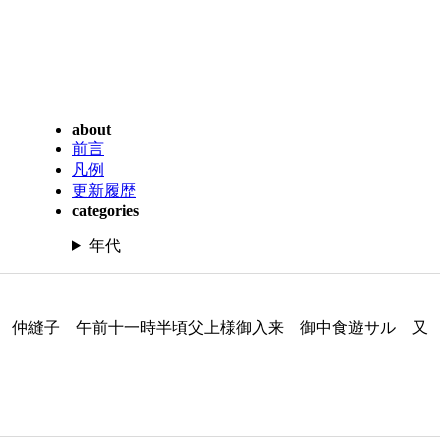
about
前言
凡例
更新履歴
categories
年代
 仲縫子 午前十一時半頃父上様御入来 御中食遊サル 又