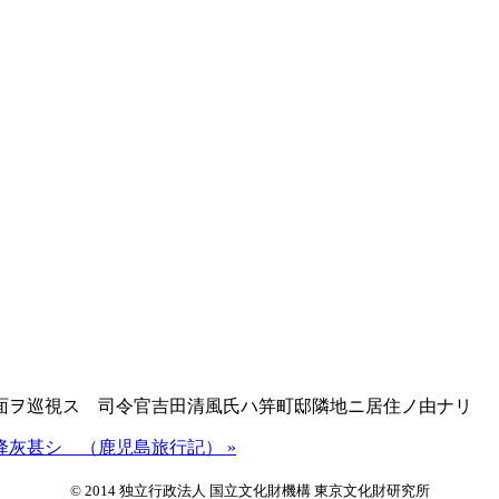
面ヲ巡視ス 司令官吉田清風氏ハ笄町邸隣地ニ居住ノ由ナリ
降灰甚シ （鹿児島旅行記） »
© 2014 独立行政法人 国立文化財機構 東京文化財研究所