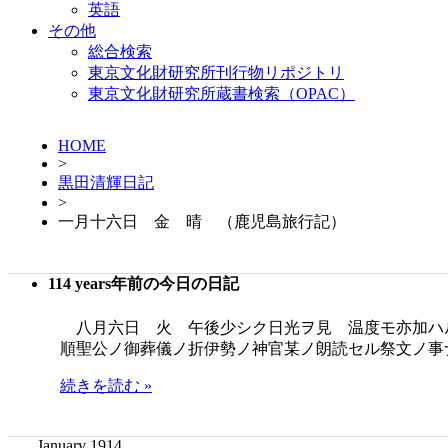
英語
その他
総合検索
東京文化財研究所刊行物リポジトリ
東京文化財研究所蔵書検索（OPAC）
HOME
>
黒田清輝日記
>
一月十六日 金 晴 （鹿児島旅行記）
114 years年前の今日の日記
八月六日 火 午後少シク日光ヲ見 温度モ亦加ハ
順聖公ノ御葬儀ノ折伊勢ノ神官某ノ朗読セル祭文ノ事
続きを読む »
January 1914