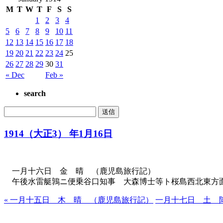
M
T
W
T
F
S
S
1
2
3
4
5
6
7
8
9
10
11
12
13
14
15
16
17
18
19
20
21
22
23
24
25
26
27
28
29
30
31
« Dec
Feb »
search
1914（大正3） 年1月16日
一月十六日 金 晴 （鹿児島旅行記）
午後水雷艇鶉ニ便乗谷口知事 大森博士等ト桜島西北東方
« 一月十五日 木 晴 （鹿児島旅行記）
一月十七日 土 