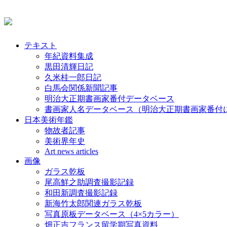
テキスト
年紀資料集成
黒田清輝日記
久米桂一郎日記
白馬会関係新聞記事
明治大正期書画家番付データベース
書画家人名データベース（明治大正期書画家番付
日本美術年鑑
物故者記事
美術界年史
Art news articles
画像
ガラス乾板
尾高鮮之助調査撮影記録
和田新調査撮影記録
新海竹太郎関連ガラス乾板
写真原板データベース（4×5カラー）
畑正吉フランス留学期写真資料