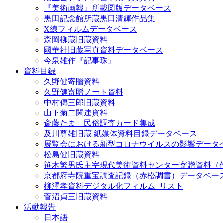
『美術画報』所載図版データベース
黒田記念館所蔵黒田清輝作品集
X線フィルムデータベース
森岡柳蔵旧蔵資料
國華社旧蔵写真資料データベース
今泉雄作『記事珠』
資料目録
久野健寄贈資料
久野健寄贈ノート資料
中村傳三郎旧蔵資料
山下菊二関連資料
斎藤たま 民俗調査カード集成
及川尊雄旧蔵 紙媒体資料目録データベース
展覧会における新型コロナウイルスの影響データ
松島健旧蔵資料
笹木繁男氏主宰現代美術資料センター寄贈資料（
京都府寺院重宝調査記録（赤松調書）データベー
柳澤孝資料デジタル化フィルム_リスト
菅沼貞三旧蔵資料
活動報告
日本語