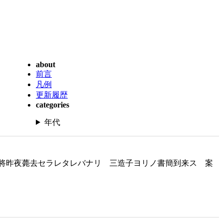
about
前言
凡例
更新履歴
categories
年代
将昨夜薨去セラレタレバナリ 三造子ヨリノ書簡到来ス 案