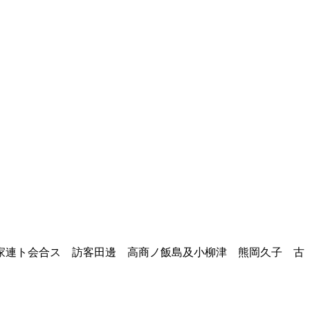
家連ト会合ス 訪客田邊 高商ノ飯島及小柳津 熊岡久子 古