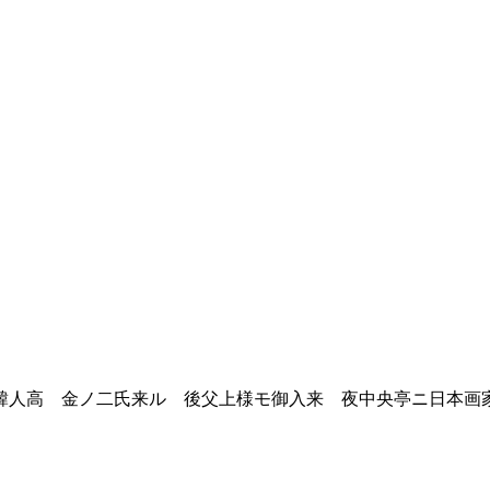
人高 金ノ二氏来ル 後父上様モ御入来 夜中央亭ニ日本画