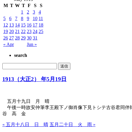
M
T
W
T
F
S
S
1
2
3
4
5
6
7
8
9
10
11
12
13
14
15
16
17
18
19
20
21
22
23
24
25
26
27
28
29
30
31
« Apr
Jun »
search
1913（大正2） 年5月19日
五月十九日 月 晴
午後一時故安仲筆李王殿下ノ御肖像下見トシテ古谷君同伴韓
谷 高 金
« 五月十八日 日 晴
五月二十日 火 雨 »