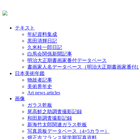
テキスト
年紀資料集成
黒田清輝日記
久米桂一郎日記
白馬会関係新聞記事
明治大正期書画家番付データベース
書画家人名データベース（明治大正期書画家番付
日本美術年鑑
物故者記事
美術界年史
Art news articles
画像
ガラス乾板
尾高鮮之助調査撮影記録
和田新調査撮影記録
新海竹太郎関連ガラス乾板
写真原板データベース（4×5カラー）
畑正吉フランス留学期写真資料