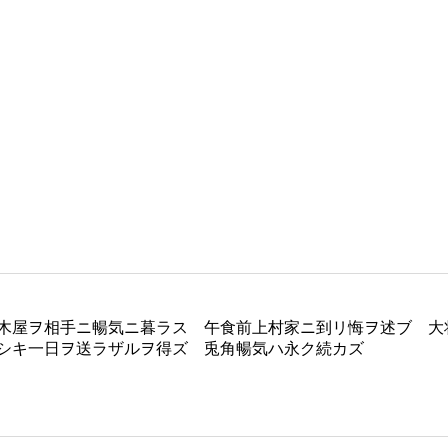
木屋ヲ相手ニ暢気ニ暮ラス 午食前上村家ニ到リ悔ヲ述ブ 大
シキ一日ヲ送ラザルヲ得ズ 兎角暢気ハ永ク続カズ