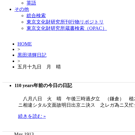
英語
その他
総合検索
東京文化財研究所刊行物リポジトリ
東京文化財研究所蔵書検索（OPAC）
HOME
>
黒田清輝日記
>
五月十九日 月 晴
110 years年前の今日の日記
八月八日 火 晴 午後三時過夕立 （鎌倉） 植
ニ相違シタル文面故明日出京ニ決ス 之レガ為ニ又忙
続きを読む »
May 1913