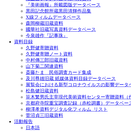
『美術画報』所載図版データベース
黒田記念館所蔵黒田清輝作品集
X線フィルムデータベース
森岡柳蔵旧蔵資料
國華社旧蔵写真資料データベース
今泉雄作『記事珠』
資料目録
久野健寄贈資料
久野健寄贈ノート資料
中村傳三郎旧蔵資料
山下菊二関連資料
斎藤たま 民俗調査カード集成
及川尊雄旧蔵 紙媒体資料目録データベース
展覧会における新型コロナウイルスの影響データ
松島健旧蔵資料
笹木繁男氏主宰現代美術資料センター寄贈資料（
京都府寺院重宝調査記録（赤松調書）データベー
柳澤孝資料デジタル化フィルム_リスト
菅沼貞三旧蔵資料
活動報告
日本語