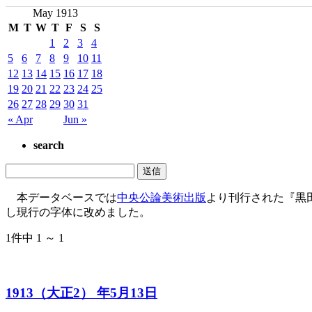
May 1913
M
T
W
T
F
S
S
1
2
3
4
5
6
7
8
9
10
11
12
13
14
15
16
17
18
19
20
21
22
23
24
25
26
27
28
29
30
31
« Apr
Jun »
search
本データベースでは
中央公論美術出版
より刊行された『黒
し現行の字体に改めました。
1件中 1 ～ 1
1913（大正2） 年5月13日