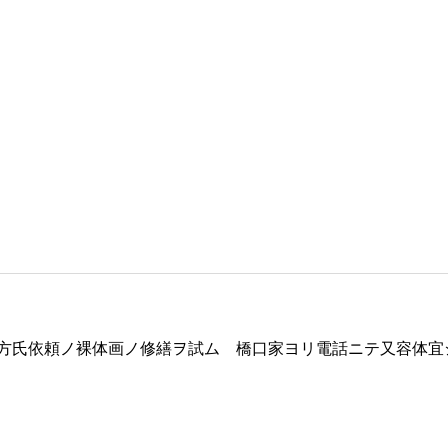
方氏依頼ノ裸体画ノ修繕ヲ試ム 橋口家ヨリ電話ニテ又容体宜