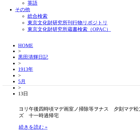
英語
その他
総合検索
東京文化財研究所刊行物リポジトリ
東京文化財研究所蔵書検索（OPAC）
HOME
>
黒田清輝日記
>
1913年
>
5月
>
13日
ヨリ午後四時頃マデ画室ノ掃除等ヲナス 夕刻マデ松
ズ 十一時過帰宅
続きを読む »