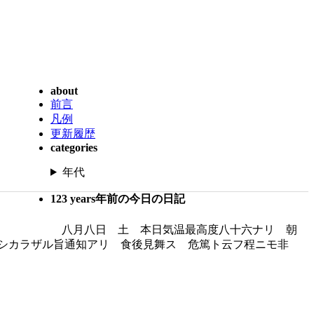
about
前言
凡例
更新履歴
categories
年代
123 years年前の今日の日記
八月八日 土 本日気温最高度八十六ナリ 朝
シカラザル旨通知アリ 食後見舞ス 危篤ト云フ程ニモ非