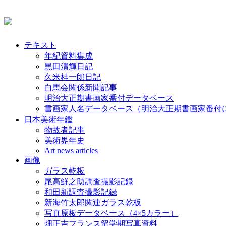
テキスト
年紀資料集成
黒田清輝日記
久米桂一郎日記
白馬会関係新聞記事
明治大正期書画家番付データベース
書画家人名データベース（明治大正期書画家番付
日本美術年鑑
物故者記事
美術界年史
Art news articles
画像
ガラス乾板
尾高鮮之助調査撮影記録
和田新調査撮影記録
新海竹太郎関連ガラス乾板
写真原板データベース（4×5カラー）
畑正吉フランス留学期写真資料