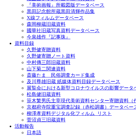
『美術画報』所載図版データベース
黒田記念館所蔵黒田清輝作品集
X線フィルムデータベース
森岡柳蔵旧蔵資料
國華社旧蔵写真資料データベース
今泉雄作『記事珠』
資料目録
久野健寄贈資料
久野健寄贈ノート資料
中村傳三郎旧蔵資料
山下菊二関連資料
斎藤たま 民俗調査カード集成
及川尊雄旧蔵 紙媒体資料目録データベース
展覧会における新型コロナウイルスの影響データ
松島健旧蔵資料
笹木繁男氏主宰現代美術資料センター寄贈資料（
京都府寺院重宝調査記録（赤松調書）データベー
柳澤孝資料デジタル化フィルム_リスト
菅沼貞三旧蔵資料
活動報告
日本語