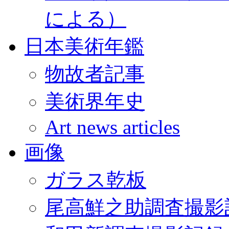
による）
日本美術年鑑
物故者記事
美術界年史
Art news articles
画像
ガラス乾板
尾高鮮之助調査撮影