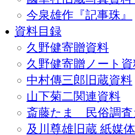
今泉雄作『記事珠』
資料目録
久野健寄贈資料
久野健寄贈ノート資
中村傳三郎旧蔵資料
山下菊二関連資料
斎藤たま 民俗調査
及川尊雄旧蔵 紙媒