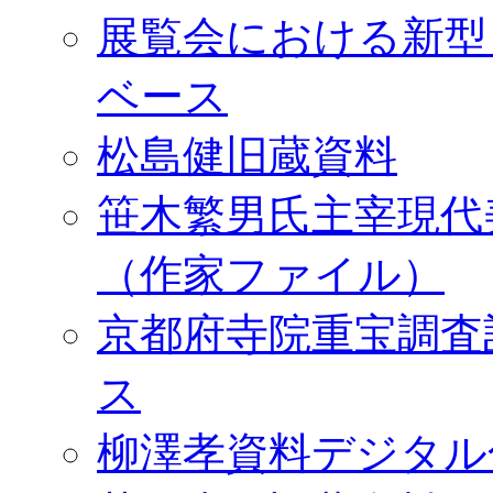
展覧会における新型
ベース
松島健旧蔵資料
笹木繁男氏主宰現代
（作家ファイル）
京都府寺院重宝調査
ス
柳澤孝資料デジタル