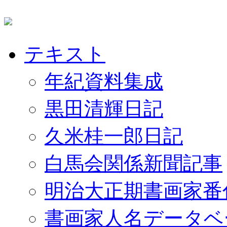
テキスト
年紀資料集成
黒田清輝日記
久米桂一郎日記
白馬会関係新聞記事
明治大正期書画家番
書画家人名データベ