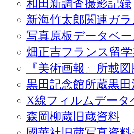
和田新調査撮影記録
新海竹太郎関連ガラ
写真原板データベー
畑正吉フランス留学
『美術画報』所載図
黒田記念館所蔵黒田
X線フィルムデータ
森岡柳蔵旧蔵資料
國華社旧蔵写真資料