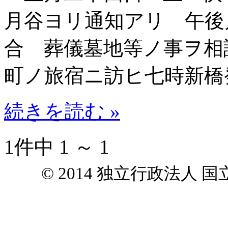
月谷ヨリ通知アリ 午後
合 葬儀墓地等ノ事ヲ相
町ノ旅宿ニ訪ヒ七時新橋
続きを読む »
1件中 1 ～ 1
© 2014 独立行政法人