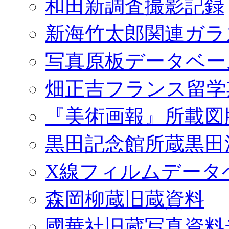
和田新調査撮影記録
新海竹太郎関連ガラ
写真原板データベー
畑正吉フランス留学
『美術画報』所載図
黒田記念館所蔵黒田
X線フィルムデータ
森岡柳蔵旧蔵資料
國華社旧蔵写真資料