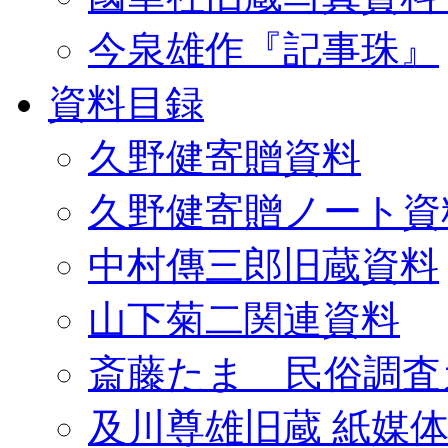
今泉雄作『記事珠』
資料目録
久野健寄贈資料
久野健寄贈ノート資
中村傳三郎旧蔵資料
山下菊二関連資料
斎藤たま 民俗調査
及川尊雄旧蔵 紙媒