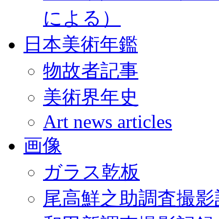
による）
日本美術年鑑
物故者記事
美術界年史
Art news articles
画像
ガラス乾板
尾高鮮之助調査撮影