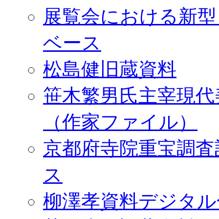
展覧会における新型
ベース
松島健旧蔵資料
笹木繁男氏主宰現代
（作家ファイル）
京都府寺院重宝調査
ス
柳澤孝資料デジタル