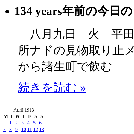
134 years年前の今日
八月九日 火 平田
所ナドの見物取り止
から諸生町で飲む
続きを読む »
April 1913
M
T
W
T
F
S
S
1
2
3
4
5
6
7
8
9
10
11
12
13