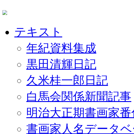
テキスト
年紀資料集成
黒田清輝日記
久米桂一郎日記
白馬会関係新聞記事
明治大正期書画家番
書画家人名データベ