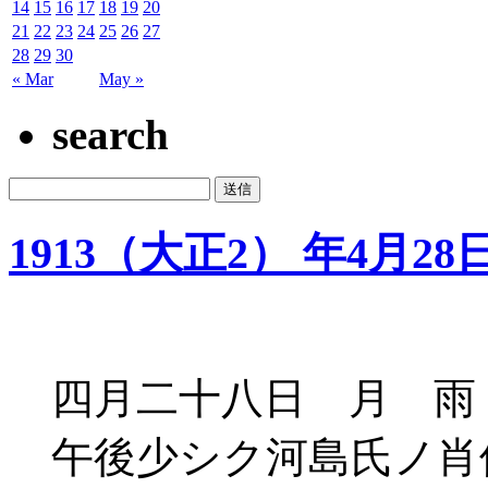
14
15
16
17
18
19
20
21
22
23
24
25
26
27
28
29
30
« Mar
May »
search
1913（大正2） 年4月28
四月二十八日 月 雨
午後少シク河島氏ノ肖