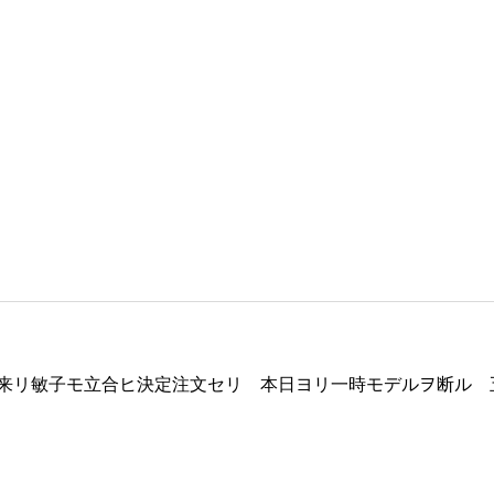
来リ敏子モ立合ヒ決定注文セリ 本日ヨリ一時モデルヲ断ル 