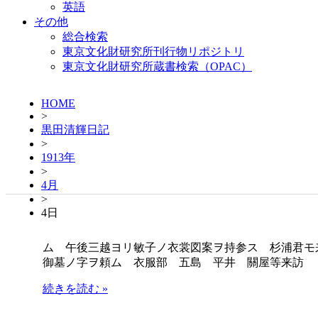
英語
その他
総合検索
東京文化財研究所刊行物リポジトリ
東京文化財研究所蔵書検索（OPAC）
HOME
>
黒田清輝日記
>
1913年
>
4月
>
4日
ム 午後三越ヨリ敏子ノ衣裳図案ヲ持参ス 杉浦君モ
御墓ノ字ヲ頼ム 衣服部 五島 平井 關屋等来訪
続きを読む »