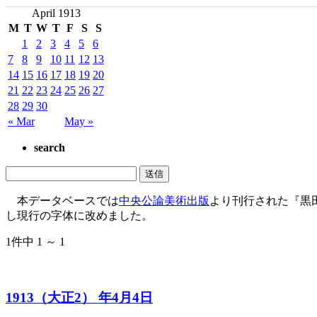
April 1913
M
T
W
T
F
S
S
1
2
3
4
5
6
7
8
9
10
11
12
13
14
15
16
17
18
19
20
21
22
23
24
25
26
27
28
29
30
« Mar
May »
search
本データベースでは
中央公論美術出版
より刊行された『黒
し現行の字体に改めました。
1件中 1 ～ 1
1913（大正2） 年4月4日