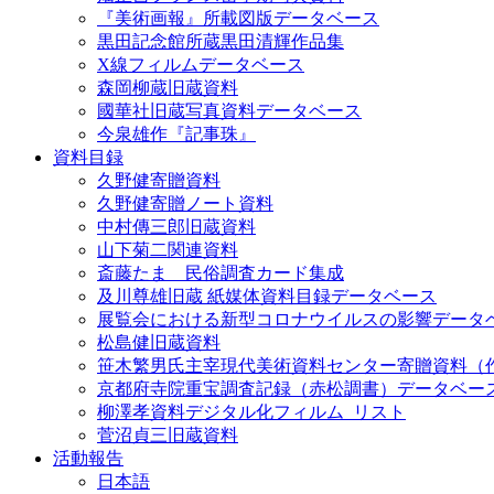
『美術画報』所載図版データベース
黒田記念館所蔵黒田清輝作品集
X線フィルムデータベース
森岡柳蔵旧蔵資料
國華社旧蔵写真資料データベース
今泉雄作『記事珠』
資料目録
久野健寄贈資料
久野健寄贈ノート資料
中村傳三郎旧蔵資料
山下菊二関連資料
斎藤たま 民俗調査カード集成
及川尊雄旧蔵 紙媒体資料目録データベース
展覧会における新型コロナウイルスの影響データ
松島健旧蔵資料
笹木繁男氏主宰現代美術資料センター寄贈資料（
京都府寺院重宝調査記録（赤松調書）データベー
柳澤孝資料デジタル化フィルム_リスト
菅沼貞三旧蔵資料
活動報告
日本語