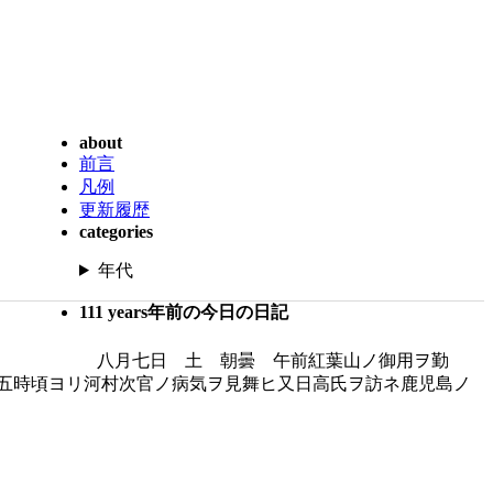
about
前言
凡例
更新履歴
categories
年代
111 years年前の今日の日記
八月七日 土 朝曇 午前紅葉山ノ御用ヲ勤
五時頃ヨリ河村次官ノ病気ヲ見舞ヒ又日高氏ヲ訪ネ鹿児島ノ