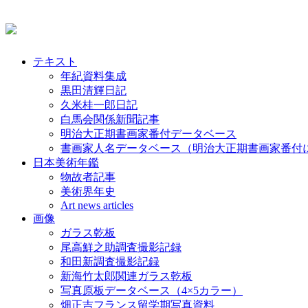
テキスト
年紀資料集成
黒田清輝日記
久米桂一郎日記
白馬会関係新聞記事
明治大正期書画家番付データベース
書画家人名データベース（明治大正期書画家番付
日本美術年鑑
物故者記事
美術界年史
Art news articles
画像
ガラス乾板
尾高鮮之助調査撮影記録
和田新調査撮影記録
新海竹太郎関連ガラス乾板
写真原板データベース（4×5カラー）
畑正吉フランス留学期写真資料