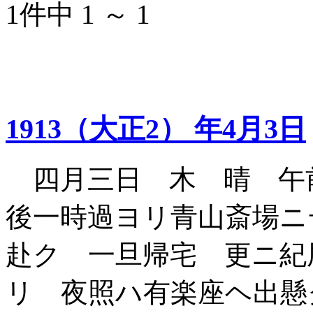
1件中 1 ～ 1
1913（大正2） 年4月3日
四月三日 木 晴 午
後一時過ヨリ青山斎場ニ
赴ク 一旦帰宅 更ニ紀
リ 夜照ハ有楽座ヘ出懸