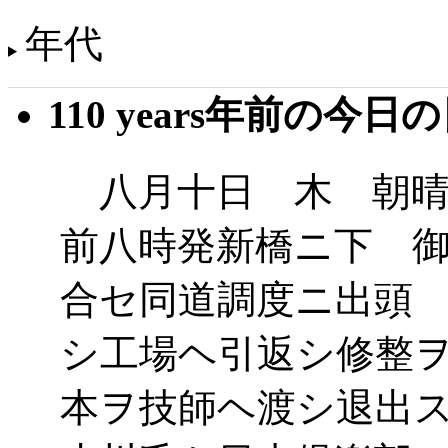
年代
110 years年前の今日
八月十日 木 朝晴
前八時発新橋ニ下 
合セ同道調度ニ出頭
シ工場ヘ引返シ修整
本ヲ技師ヘ渡シ退出