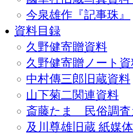
今泉雄作『記事珠』
資料目録
久野健寄贈資料
久野健寄贈ノート資
中村傳三郎旧蔵資料
山下菊二関連資料
斎藤たま 民俗調査
及川尊雄旧蔵 紙媒