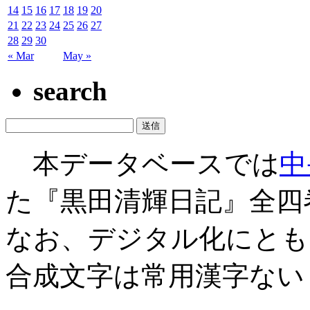
14
15
16
17
18
19
20
21
22
23
24
25
26
27
28
29
30
« Mar
May »
search
本データベースでは
中
た『黒田清輝日記』全四
なお、デジタル化にとも
合成文字は常用漢字ない