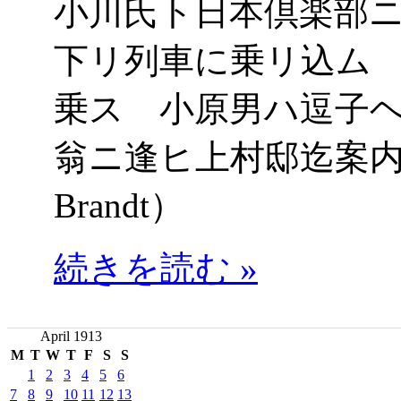
小川氏ト日本倶楽部
下リ列車に乗リ込ム
乗ス 小原男ハ逗子
翁ニ逢ヒ上村邸迄案内セリ
Brandt）
続きを読む »
April 1913
M
T
W
T
F
S
S
1
2
3
4
5
6
7
8
9
10
11
12
13