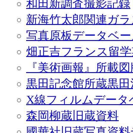
和田新調査撮影記録
新海竹太郎関連ガラ
写真原板データベー
畑正吉フランス留学
『美術画報』所載図
黒田記念館所蔵黒田
X線フィルムデータ
森岡柳蔵旧蔵資料
國華社旧蔵写真資料