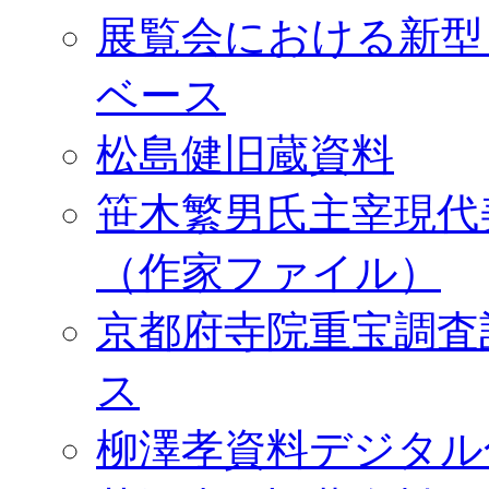
展覧会における新型
ベース
松島健旧蔵資料
笹木繁男氏主宰現代
（作家ファイル）
京都府寺院重宝調査
ス
柳澤孝資料デジタル