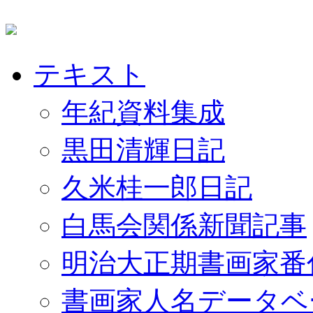
テキスト
年紀資料集成
黒田清輝日記
久米桂一郎日記
白馬会関係新聞記事
明治大正期書画家番
書画家人名データベ