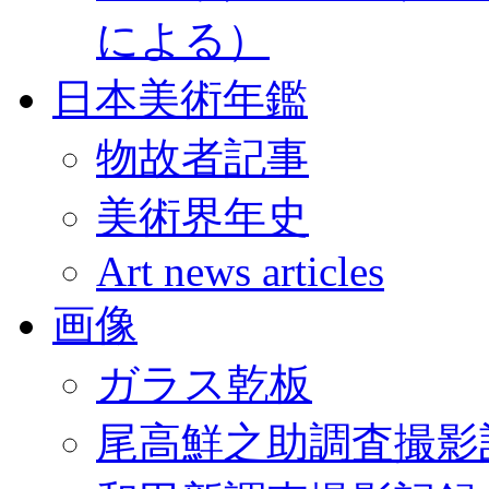
による）
日本美術年鑑
物故者記事
美術界年史
Art news articles
画像
ガラス乾板
尾高鮮之助調査撮影