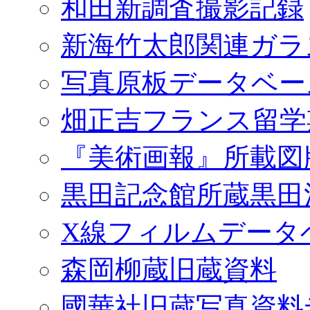
和田新調査撮影記録
新海竹太郎関連ガラ
写真原板データベー
畑正吉フランス留学
『美術画報』所載図
黒田記念館所蔵黒田
X線フィルムデータ
森岡柳蔵旧蔵資料
國華社旧蔵写真資料