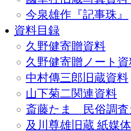
今泉雄作『記事珠』
資料目録
久野健寄贈資料
久野健寄贈ノート資
中村傳三郎旧蔵資料
山下菊二関連資料
斎藤たま 民俗調査
及川尊雄旧蔵 紙媒