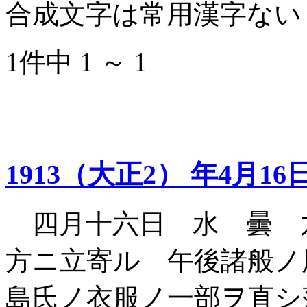
合成文字は常用漢字ない
1件中 1 ～ 1
1913（大正2） 年4月16
四月十六日 水 曇 
方ニ立寄ル 午後諸般ノ
島氏ノ衣服ノ一部ヲ直シ