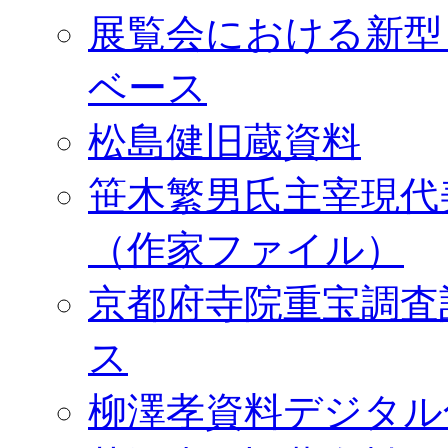
展覧会における新型
ベース
松島健旧蔵資料
笹木繁男氏主宰現代
（作家ファイル）
京都府寺院重宝調査
ス
柳澤孝資料デジタル