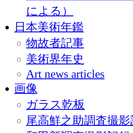
による）
日本美術年鑑
物故者記事
美術界年史
Art news articles
画像
ガラス乾板
尾高鮮之助調査撮影