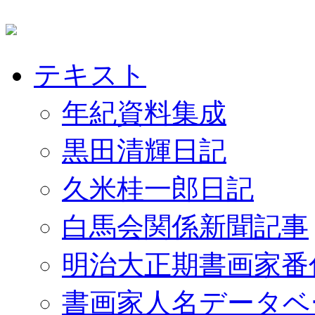
テキスト
年紀資料集成
黒田清輝日記
久米桂一郎日記
白馬会関係新聞記事
明治大正期書画家番
書画家人名データベ