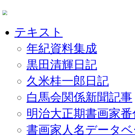
テキスト
年紀資料集成
黒田清輝日記
久米桂一郎日記
白馬会関係新聞記事
明治大正期書画家番
書画家人名データベ