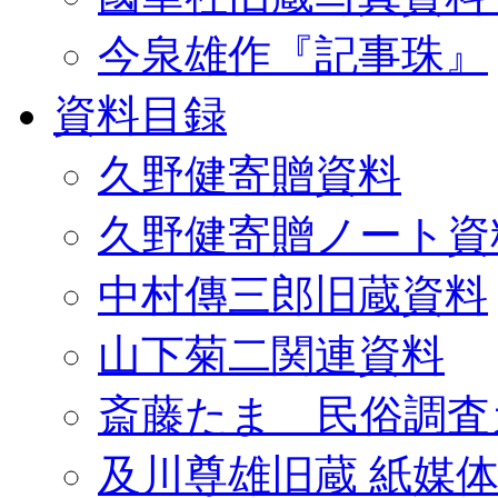
今泉雄作『記事珠』
資料目録
久野健寄贈資料
久野健寄贈ノート資
中村傳三郎旧蔵資料
山下菊二関連資料
斎藤たま 民俗調査
及川尊雄旧蔵 紙媒