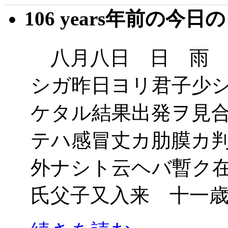
106 years年前の今日
八月八日 日 雨 
シガ昨日ヨリ君子少
ケタル結果出発ヲ見
テハ感冒丈カ肋膜カ
外ナシト云ヘバ暫ク
氏父子又入来 十一