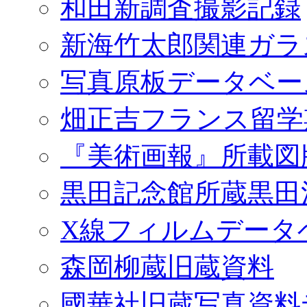
和田新調査撮影記録
新海竹太郎関連ガラ
写真原板データベー
畑正吉フランス留学
『美術画報』所載図
黒田記念館所蔵黒田
X線フィルムデータ
森岡柳蔵旧蔵資料
國華社旧蔵写真資料