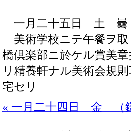
一月二十五日 土 曇
美術学校ニテ午餐ヲ取
橋倶楽部ニ於ケル賞美章
リ精養軒ナル美術会規則
宅セリ
« 一月二十四日 金 （