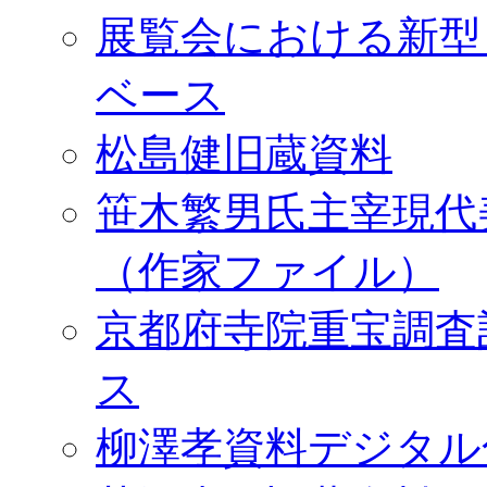
展覧会における新型
ベース
松島健旧蔵資料
笹木繁男氏主宰現代
（作家ファイル）
京都府寺院重宝調査
ス
柳澤孝資料デジタル