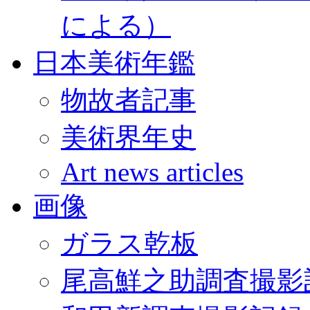
による）
日本美術年鑑
物故者記事
美術界年史
Art news articles
画像
ガラス乾板
尾高鮮之助調査撮影