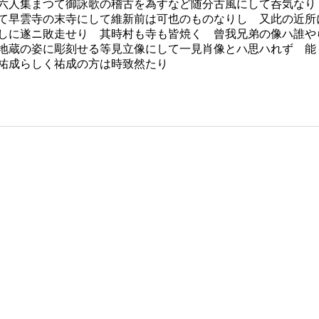
六人集まつて御詠歌の稽古を為すなど随分古風にして呑気なり
て早雲寺の末寺にして維新前は可也のものなりし 又此の近所
しに遂ニ敗走せり 其時村も寺も皆焼く 曾我兄弟の像ハ誰や
地蔵の姿に彫刻せる等見立像にして一見肖像とハ思ハれず 能
祐成らしく祐成の方は時致然たり