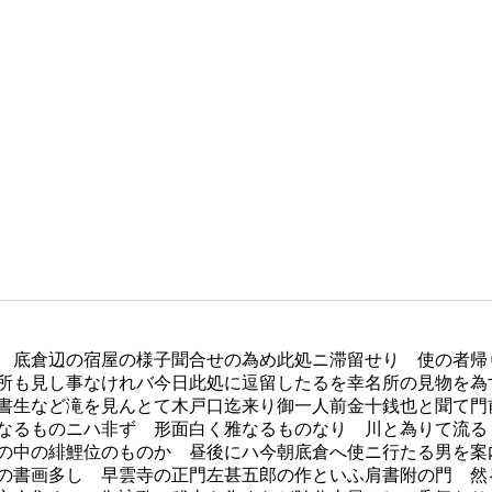
 底倉辺の宿屋の様子聞合せの為め此処ニ滞留せり 使の者帰
所も見し事なけれバ今日此処に逗留したるを幸名所の見物を為
書生など滝を見んとて木戸口迄来り御一人前金十銭也と聞て門
なるものニハ非ず 形面白く雅なるものなり 川と為りて流る
の中の緋鯉位のものか 昼後にハ今朝底倉へ使ニ行たる男を案
の書画多し 早雲寺の正門左甚五郎の作といふ肩書附の門 然