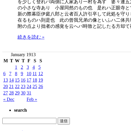
を少しく登れバ両側に人家あり一村を為す 婆々連五
の小さな寺あり 小屋同然のもの也 是れハ正眼寺と
新の際幕臣伊庭八郎と云者百人許引卒して此処を守り
在るものハ則是也 此の曾我兄弟の像といふハ二体共
附の点より拙者の感覚を云へバ時致と記したる方却て
続きを読む »
January 1913
M
T
W
T
F
S
S
1
2
3
4
5
6
7
8
9
10
11
12
13
14
15
16
17
18
19
20
21
22
23
24
25
26
27
28
29
30
31
« Dec
Feb »
search