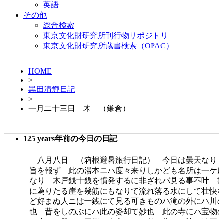
英語
その他
総合検索
東京文化財研究所刊行物リポジトリ
東京文化財研究所蔵書検索（OPAC）
HOME
>
黒田清輝日記
>
一月二十三日 木 （鎌倉）
125 years年前の今日の日記
八月八日 （箱根避暑旅行日記） 今日は曇天なり
旨を報ず 此の湯本ニハ度々来りしかども名所は一ケ
なり 木戸銭十銭を憤発するに非ざれバ見る事不叶 
に為りたる崖を幾筋にもなりて流れ落る水にして壮快
ど好まぬ人ニは十銭にて見る可きものハ滝の外にハ川
也 昔をしのぶにハ此の姿却て妙也 此の寺にハ宝物