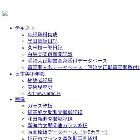
テキスト
年紀資料集成
黒田清輝日記
久米桂一郎日記
白馬会関係新聞記事
明治大正期書画家番付データベース
書画家人名データベース（明治大正期書画家番付
日本美術年鑑
物故者記事
美術界年史
Art news articles
画像
ガラス乾板
尾高鮮之助調査撮影記録
和田新調査撮影記録
新海竹太郎関連ガラス乾板
写真原板データベース（4×5カラー）
畑正吉フランス留学期写真資料