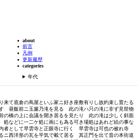
about
前言
凡例
更新履歴
categories
年代
り来て底倉の蔦屋といふ家ニ好き座敷有りし故約束し置たる
す 昼飯前ニ玉簾乃滝を見る 此の滝ハ只の滝に非ず見世物
前の橋の上に会議を開き居るを見たり 此の滝は少しく斜面
ゝ処などに一二ケ処に画にも為る可き場処はあれど絵の事な
内者として早雲寺と正眼寺に行く 早雲寺は可也の被れ寺
るニ西洋形の瓦を平気で載て居る 其正門を出て昔の本街道