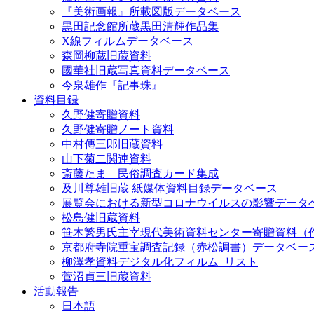
『美術画報』所載図版データベース
黒田記念館所蔵黒田清輝作品集
X線フィルムデータベース
森岡柳蔵旧蔵資料
國華社旧蔵写真資料データベース
今泉雄作『記事珠』
資料目録
久野健寄贈資料
久野健寄贈ノート資料
中村傳三郎旧蔵資料
山下菊二関連資料
斎藤たま 民俗調査カード集成
及川尊雄旧蔵 紙媒体資料目録データベース
展覧会における新型コロナウイルスの影響データ
松島健旧蔵資料
笹木繁男氏主宰現代美術資料センター寄贈資料（
京都府寺院重宝調査記録（赤松調書）データベー
柳澤孝資料デジタル化フィルム_リスト
菅沼貞三旧蔵資料
活動報告
日本語