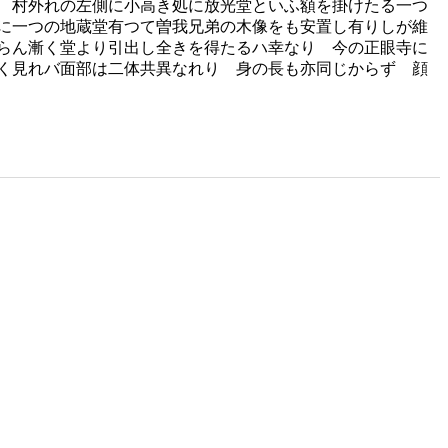
 村外れの左側に小高き処に放光堂といふ額を掛けたる一つ
に一つの地蔵堂有つて曽我兄弟の木像をも安置し有りしが維
らん漸く堂より引出し全きを得たるハ幸なり 今の正眼寺に
く見れバ面部は二体共異なれり 身の長も亦同じからず 顔