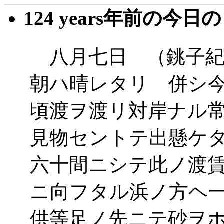
124 years年前の今日
八月七日 （銚子紀
朝ハ晴レタリ 併シ
頃渡ヲ渡リ対岸ナル
見物セントテ出懸ケ
六十間ニシテ此ノ渡
ニ向フタル浜ノ方ヘ
供等足ノ先ニテ砂ヲ