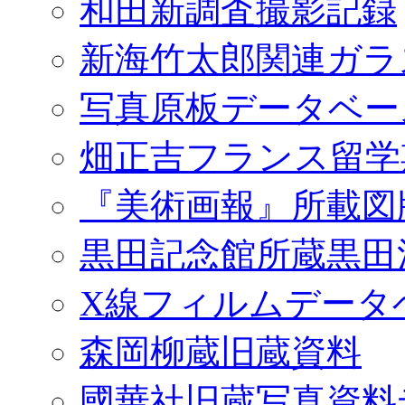
和田新調査撮影記録
新海竹太郎関連ガラ
写真原板データベー
畑正吉フランス留学
『美術画報』所載図
黒田記念館所蔵黒田
X線フィルムデータ
森岡柳蔵旧蔵資料
國華社旧蔵写真資料