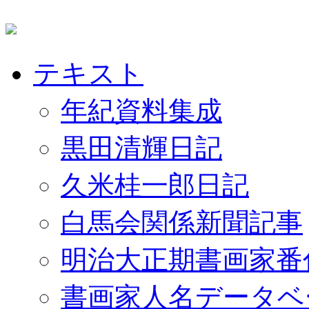
テキスト
年紀資料集成
黒田清輝日記
久米桂一郎日記
白馬会関係新聞記事
明治大正期書画家番
書画家人名データベ