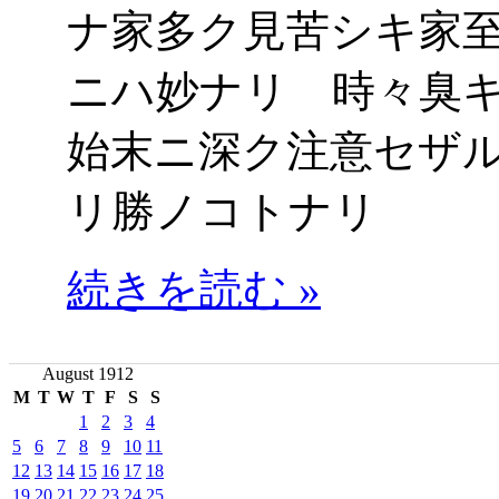
ナ家多ク見苦シキ家
ニハ妙ナリ 時々臭
始末ニ深ク注意セザ
リ勝ノコトナリ
続きを読む »
August 1912
M
T
W
T
F
S
S
1
2
3
4
5
6
7
8
9
10
11
12
13
14
15
16
17
18
19
20
21
22
23
24
25