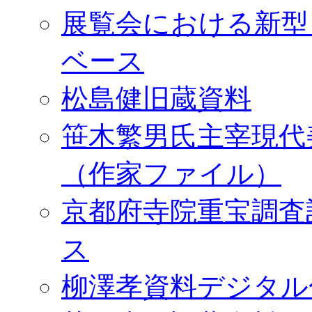
展覧会における新型
ベース
松島健旧蔵資料
笹木繁男氏主宰現代
（作家ファイル）
京都府寺院重宝調査
ス
柳澤孝資料デジタル