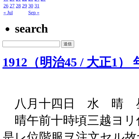
26
27
28
29
30
31
« Jul
Sep »
search
1912（明治45 / 大正1）
八月十四日 水 晴 
晴午前十時頃三越ヨリ
是レ位階服ヲ注文セル故