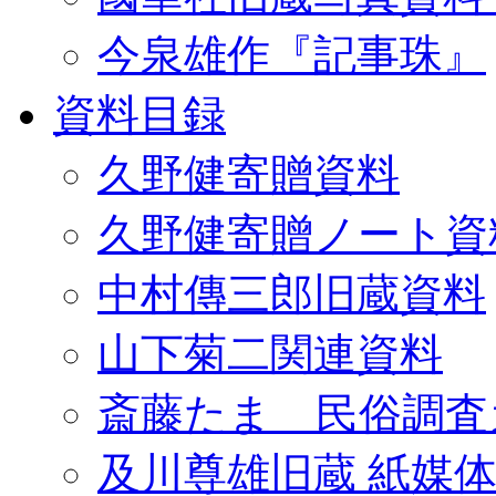
今泉雄作『記事珠』
資料目録
久野健寄贈資料
久野健寄贈ノート資
中村傳三郎旧蔵資料
山下菊二関連資料
斎藤たま 民俗調査
及川尊雄旧蔵 紙媒