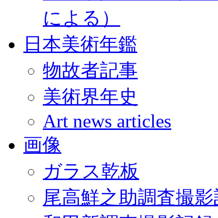
による）
日本美術年鑑
物故者記事
美術界年史
Art news articles
画像
ガラス乾板
尾高鮮之助調査撮影