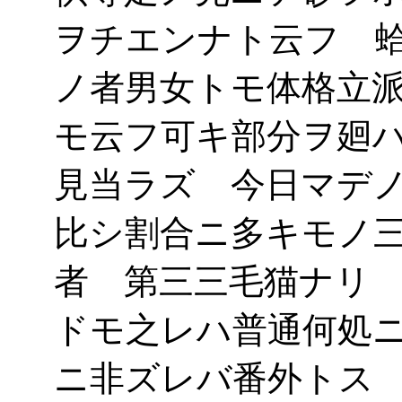
ヲチエンナト云フ 
ノ者男女トモ体格立
モ云フ可キ部分ヲ廻
見当ラズ 今日マデ
比シ割合ニ多キモノ
者 第三三毛猫ナリ
ドモ之レハ普通何処
ニ非ズレバ番外トス