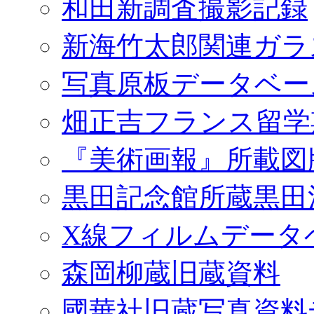
和田新調査撮影記録
新海竹太郎関連ガラ
写真原板データベー
畑正吉フランス留学
『美術画報』所載図
黒田記念館所蔵黒田
X線フィルムデータ
森岡柳蔵旧蔵資料
國華社旧蔵写真資料