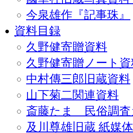
今泉雄作『記事珠』
資料目録
久野健寄贈資料
久野健寄贈ノート資
中村傳三郎旧蔵資料
山下菊二関連資料
斎藤たま 民俗調査
及川尊雄旧蔵 紙媒