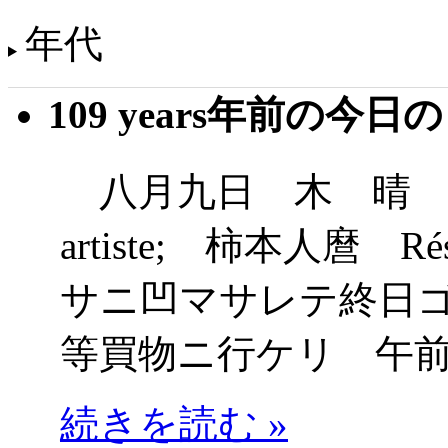
年代
109 years年前の今日
八月九日 木 晴 （鎌倉
artiste; 柿本人麿 Rés
サニ凹マサレテ終日
等買物ニ行ケリ 午
続きを読む »