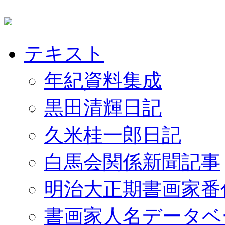
テキスト
年紀資料集成
黒田清輝日記
久米桂一郎日記
白馬会関係新聞記事
明治大正期書画家番
書画家人名データベ