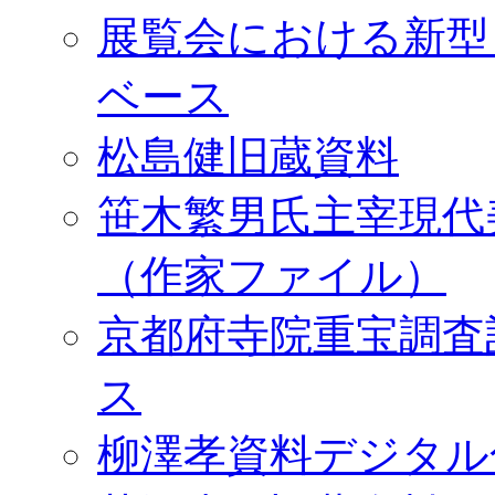
展覧会における新型
ベース
松島健旧蔵資料
笹木繁男氏主宰現代
（作家ファイル）
京都府寺院重宝調査
ス
柳澤孝資料デジタル