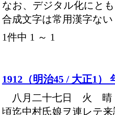
なお、デジタル化にとも
合成文字は常用漢字ない
1件中 1 ～ 1
1912（明治45 / 大正1）
八月二十七日 火 晴
頃迄中村氏娘ヲ連レテ来