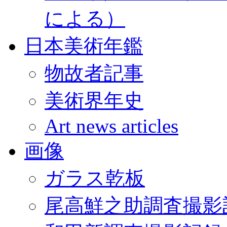
による）
日本美術年鑑
物故者記事
美術界年史
Art news articles
画像
ガラス乾板
尾高鮮之助調査撮影