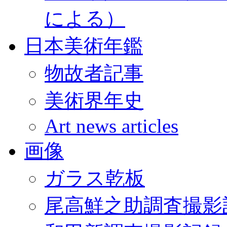
による）
日本美術年鑑
物故者記事
美術界年史
Art news articles
画像
ガラス乾板
尾高鮮之助調査撮影