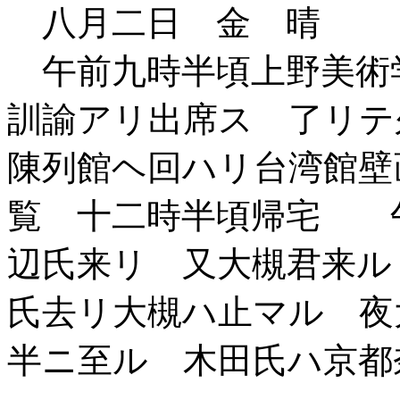
八月二日 金 晴
午前九時半頃上野美術
訓諭アリ出席ス 了リテ
陳列館ヘ回ハリ台湾館壁
覧 十二時半頃帰宅 
辺氏来リ 又大槻君来ル
氏去リ大槻ハ止マル 夜
半ニ至ル 木田氏ハ京都