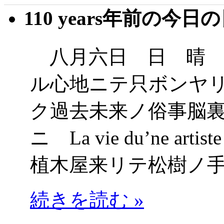
110 years年前の今日
八月六日 日 晴 
ル心地ニテ只ボンヤ
ク過去未来ノ俗事脳
ニ La vie du’ne
植木屋来リテ松樹ノ
続きを読む »