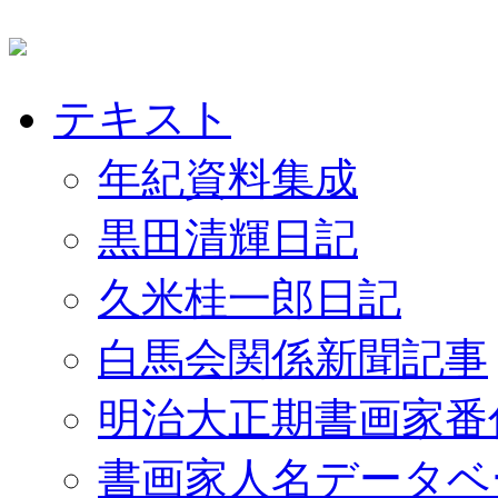
テキスト
年紀資料集成
黒田清輝日記
久米桂一郎日記
白馬会関係新聞記事
明治大正期書画家番
書画家人名データベ