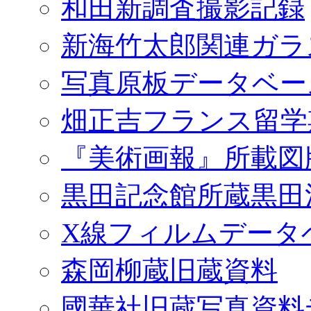
和田新調査撮影記録
新海竹太郎関連ガラ
写真原板データベー
畑正吉フランス留学
『美術画報』所載図
黒田記念館所蔵黒田
X線フィルムデータ
森岡柳蔵旧蔵資料
國華社旧蔵写真資料