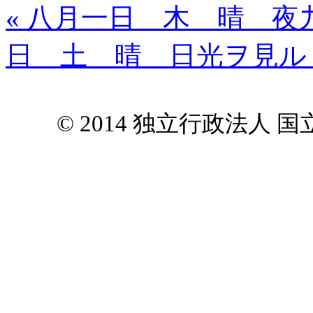
« 八月一日 木 晴 
日 土 晴 日光ヲ見ル
© 2014 独立行政法人