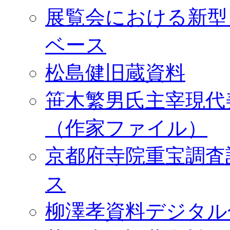
展覧会における新型
ベース
松島健旧蔵資料
笹木繁男氏主宰現代
（作家ファイル）
京都府寺院重宝調査
ス
柳澤孝資料デジタル