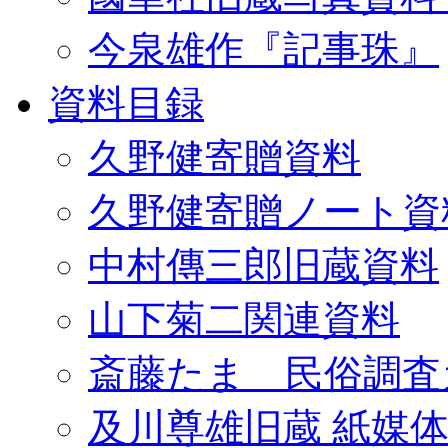
今泉雄作『記事珠』
資料目録
久野健寄贈資料
久野健寄贈ノート資
中村傳三郎旧蔵資料
山下菊二関連資料
斎藤たま 民俗調査
及川尊雄旧蔵 紙媒