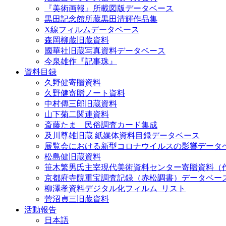
『美術画報』所載図版データベース
黒田記念館所蔵黒田清輝作品集
X線フィルムデータベース
森岡柳蔵旧蔵資料
國華社旧蔵写真資料データベース
今泉雄作『記事珠』
資料目録
久野健寄贈資料
久野健寄贈ノート資料
中村傳三郎旧蔵資料
山下菊二関連資料
斎藤たま 民俗調査カード集成
及川尊雄旧蔵 紙媒体資料目録データベース
展覧会における新型コロナウイルスの影響データ
松島健旧蔵資料
笹木繁男氏主宰現代美術資料センター寄贈資料（
京都府寺院重宝調査記録（赤松調書）データベー
柳澤孝資料デジタル化フィルム_リスト
菅沼貞三旧蔵資料
活動報告
日本語