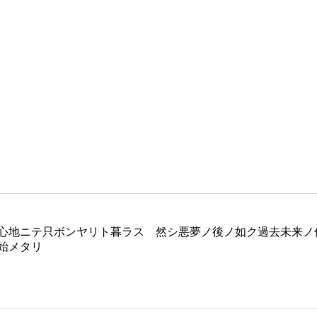
ボンヤリト暮ラス 然シ悪夢ノ後ノ如ク過去未来ノ俗事脳裏ニ出没シテ
始メタリ