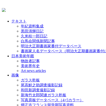
テキスト
年紀資料集成
黒田清輝日記
久米桂一郎日記
白馬会関係新聞記事
明治大正期書画家番付データベース
書画家人名データベース（明治大正期書画家番付
日本美術年鑑
物故者記事
美術界年史
Art news articles
画像
ガラス乾板
尾高鮮之助調査撮影記録
和田新調査撮影記録
新海竹太郎関連ガラス乾板
写真原板データベース（4×5カラー）
畑正吉フランス留学期写真資料