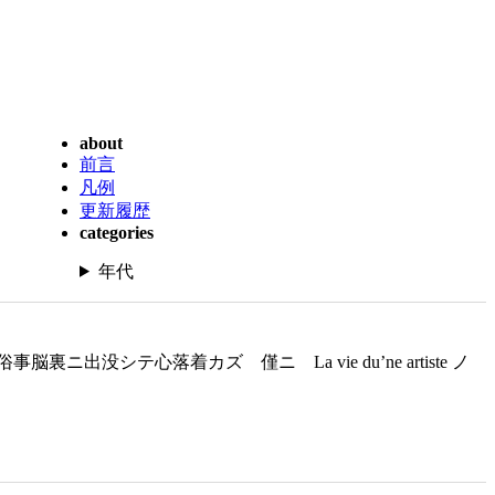
about
前言
凡例
更新履歴
categories
年代
心落着カズ 僅ニ La vie du’ne artiste ノ