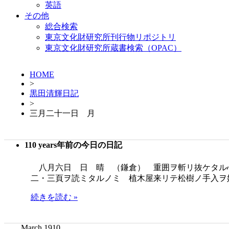
英語
その他
総合検索
東京文化財研究所刊行物リポジトリ
東京文化財研究所蔵書検索（OPAC）
HOME
>
黒田清輝日記
>
三月二十一日 月
110 years年前の今日の日記
八月六日 日 晴 （鎌倉） 重囲ヲ斬リ抜ケタル心地ニテ只
二・三頁ヲ読ミタルノミ 植木屋来リテ松樹ノ手入ヲ
続きを読む »
March 1910