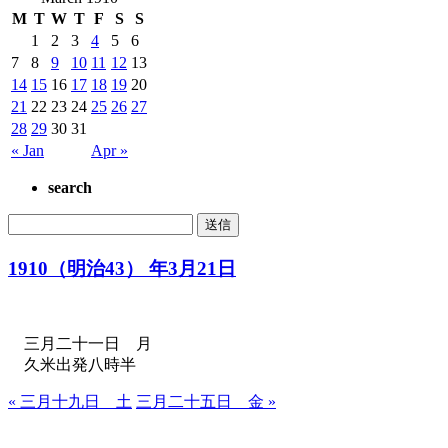
M
T
W
T
F
S
S
1
2
3
4
5
6
7
8
9
10
11
12
13
14
15
16
17
18
19
20
21
22
23
24
25
26
27
28
29
30
31
« Jan
Apr »
search
1910（明治43） 年3月21日
三月二十一日 月
久米出発八時半
« 三月十九日 土
三月二十五日 金 »