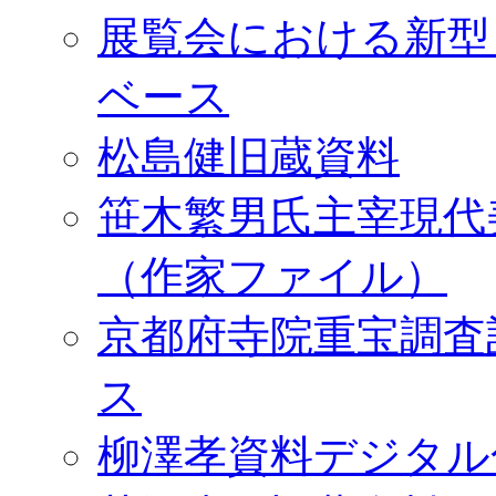
展覧会における新型
ベース
松島健旧蔵資料
笹木繁男氏主宰現代
（作家ファイル）
京都府寺院重宝調査
ス
柳澤孝資料デジタル