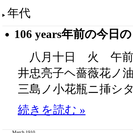
年代
106 years年前の今日
八月十日 火 午前
井忠亮子ヘ薔薇花ノ
三島ノ小花瓶ニ挿シ
続きを読む »
March 1910