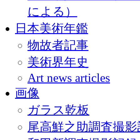
による）
日本美術年鑑
物故者記事
美術界年史
Art news articles
画像
ガラス乾板
尾高鮮之助調査撮影