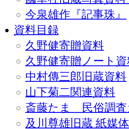
今泉雄作『記事珠』
資料目録
久野健寄贈資料
久野健寄贈ノート資
中村傳三郎旧蔵資料
山下菊二関連資料
斎藤たま 民俗調査
及川尊雄旧蔵 紙媒