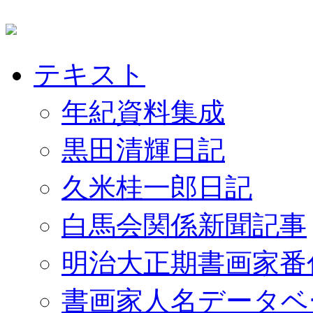
テキスト
年紀資料集成
黒田清輝日記
久米桂一郎日記
白馬会関係新聞記事
明治大正期書画家番
書画家人名データベ