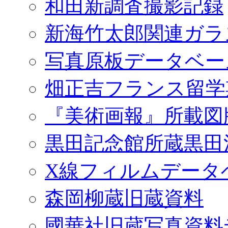
和田新調査撮影記録
新海竹太郎関連ガラ
写真原板データベー
畑正吉フランス留学
『美術画報』所載図
黒田記念館所蔵黒田
X線フィルムデータ
森岡柳蔵旧蔵資料
國華社旧蔵写真資料