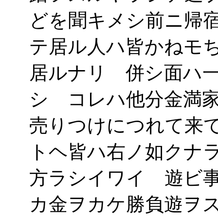
どを聞キメシ前ニ帰
テ居ル人ハ皆かねモ
居ルナリ 併シ面ハ
シ コレハ他分金満
売りつけにつれて来
トヘ皆ハ右ノ如クナ
方ラシイワイ 遊ビ
カ金ヲカケ勝負遊ヲ