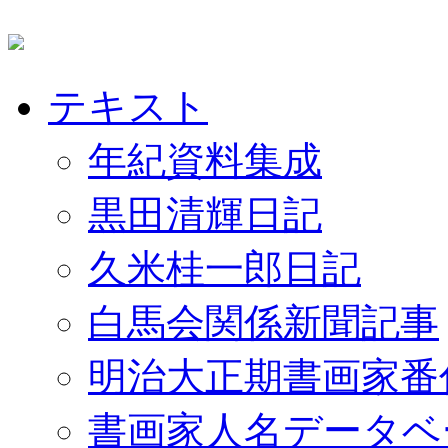
テキスト
年紀資料集成
黒田清輝日記
久米桂一郎日記
白馬会関係新聞記事
明治大正期書画家番
書画家人名データベ