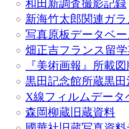
和田新調査撮影記録
新海竹太郎関連ガラ
写真原板データベー
畑正吉フランス留学
『美術画報』所載図
黒田記念館所蔵黒田
X線フィルムデータ
森岡柳蔵旧蔵資料
國華社旧蔵写真資料