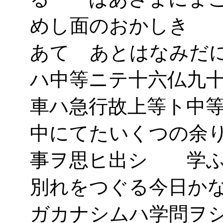
めし面のおかしき 
あてゝあとはなみだ
ハ中等ニテ十六仏九
車ハ急行故上等ト中
中にてたいくつの余
事ヲ思ヒ出シ 学ふ
別れをつぐる今日か
ガカナシムハ学問ヲ