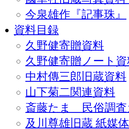
今泉雄作『記事珠』
資料目録
久野健寄贈資料
久野健寄贈ノート資
中村傳三郎旧蔵資料
山下菊二関連資料
斎藤たま 民俗調査
及川尊雄旧蔵 紙媒