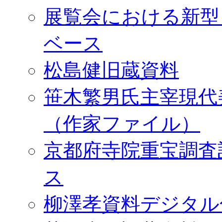
展覧会における新型
ベース
松島健旧蔵資料
笹木繁男氏主宰現代
（作家ファイル）
京都府寺院重宝調査
ス
柳澤孝資料デジタル