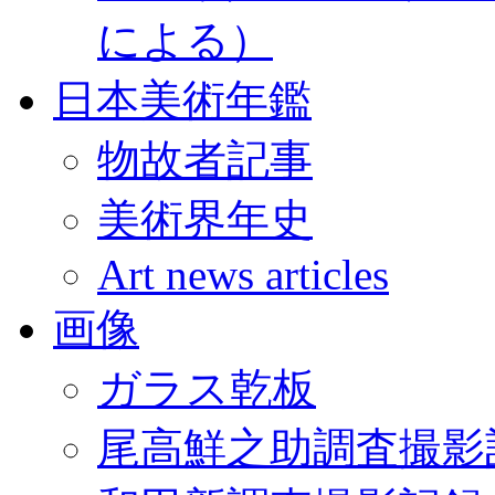
による）
日本美術年鑑
物故者記事
美術界年史
Art news articles
画像
ガラス乾板
尾高鮮之助調査撮影