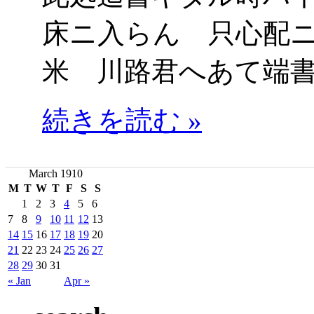
床ニ入らん 只心配
米 川路君へあて端
続きを読む »
March 1910
M
T
W
T
F
S
S
1
2
3
4
5
6
7
8
9
10
11
12
13
14
15
16
17
18
19
20
21
22
23
24
25
26
27
28
29
30
31
« Jan
Apr »