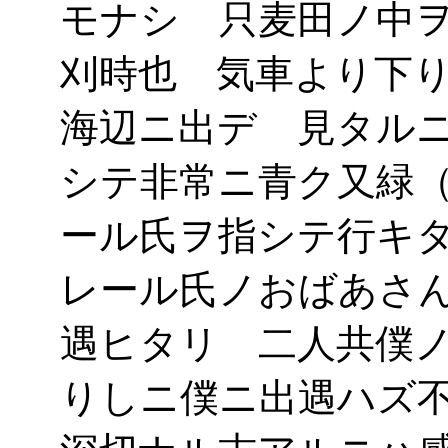
モナシ 只麦田ノ中
刈時也 気車より下
海辺ニ出デゝ見タル
シテ非常ニ青ク又緑
ール氏ヲ指シテ行キ
レール氏ノおばあさ
遇ヒタリ 二人共僕
りしニ僕ニ出遇ハズ