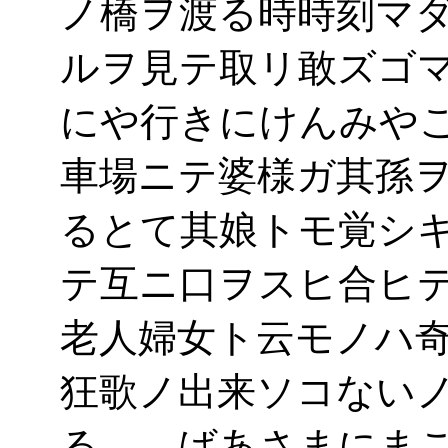
ノ橋ヲ渡る時時刻マ
ルヲ見テ取リ敢ズゴ
にや行きにけんみや
車場ニテ婆様ガ其孫
るとて其娘トモ覚シ
テ互ニ口ヲスヒ合ヒ
老人婦女ト云モノハ
狂歌ノ出来ソコない
る ばあさまにまご