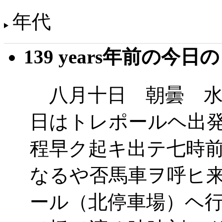
年代
139 years年前の今日
八月十日 朝曇 水
日はトレポールヘ出
程早ク起キ出テ七時
なるや否馬車ヲ呼ヒ
ール（北停車場）ヘ