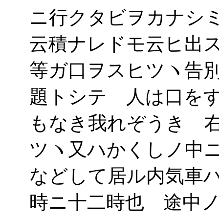
ニ行クタビヲカナシ
云積ナレドモ云ヒ出
等ガ口ヲスヒツヽ告
題トシテ 人は口を
もなき我れぞうき 
ツヽ又ハかくしノ中
などして居ル内気車
時ニ十二時也 途中