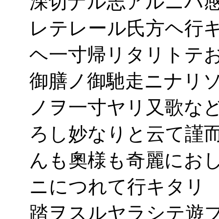
深切ナル志アルニハ
レテレール氏方ヘ行
ヘ一寸帰リタリトテ
御膳ノ御馳走ニナリ
ノヲ一寸ヤリ又歌な
ろし妙なりと云て謹
んも奧様も奇麗にお
ニにつれて行キタリ
踏ヲスルヤラシテ遊