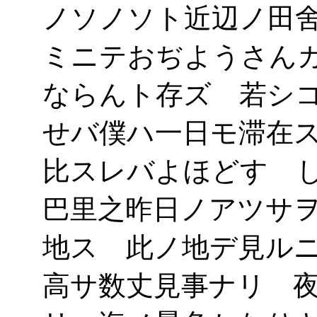
ノソノソト近辺ノ田
ミニテおぢようさん
ならんト存ズ 若シ
せバ僕ハ一日モ滞在
比スレバよほどすゞ
巴里之昨日ノアツサ
地ス 此ノ地デ見ル
高サ数丈見事ナリ 