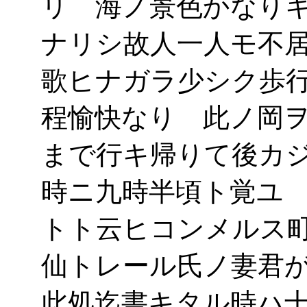
リ 海ノ景色かなり
ナリシ故人一人モ不
歌ヒナガラ少シク歩
程愉快なり 此ノ岡
まで行キ帰りて後カ
時ニ九時半頃ト覚ユ
トト云ヒコンメルス
仙トレール氏ノ妻君
此処迄書キタル時ハ