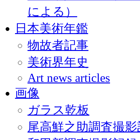
による）
日本美術年鑑
物故者記事
美術界年史
Art news articles
画像
ガラス乾板
尾高鮮之助調査撮影