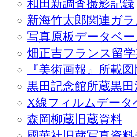
和田新調査撮影記録
新海竹太郎関連ガラ
写真原板データベー
畑正吉フランス留学
『美術画報』所載図
黒田記念館所蔵黒田
X線フィルムデータ
森岡柳蔵旧蔵資料
國華社旧蔵写真資料