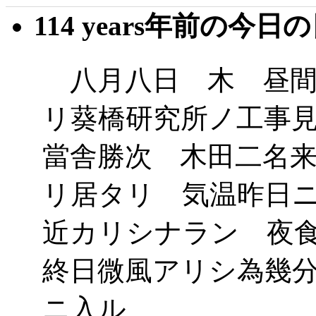
114 years年前の今日
八月八日 木 昼間
リ葵橋研究所ノ工事
當舎勝次 木田二名
リ居タリ 気温昨日
近カリシナラン 夜
終日微風アリシ為幾
ニ入ル