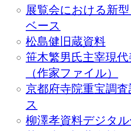
展覧会における新型
ベース
松島健旧蔵資料
笹木繁男氏主宰現代
（作家ファイル）
京都府寺院重宝調査
ス
柳澤孝資料デジタル