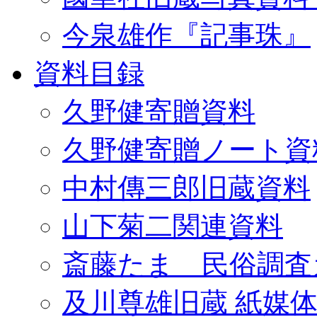
今泉雄作『記事珠』
資料目録
久野健寄贈資料
久野健寄贈ノート資
中村傳三郎旧蔵資料
山下菊二関連資料
斎藤たま 民俗調査
及川尊雄旧蔵 紙媒