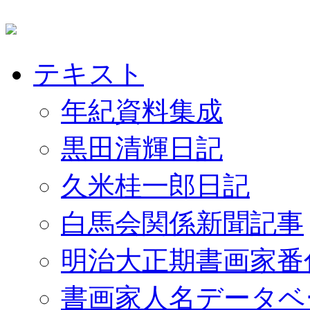
テキスト
年紀資料集成
黒田清輝日記
久米桂一郎日記
白馬会関係新聞記事
明治大正期書画家番
書画家人名データベ