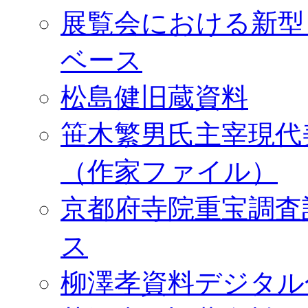
展覧会における新型
ベース
松島健旧蔵資料
笹木繁男氏主宰現代
（作家ファイル）
京都府寺院重宝調査
ス
柳澤孝資料デジタル