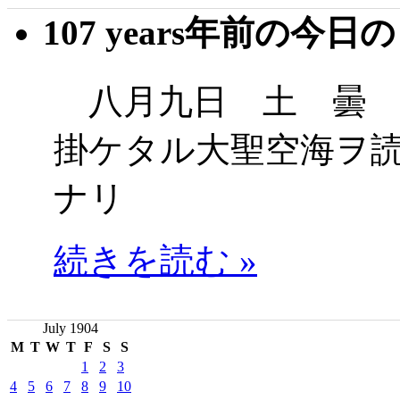
107 years年前の今日
八月九日 土 曇 
掛ケタル大聖空海ヲ
ナリ
続きを読む »
July 1904
M
T
W
T
F
S
S
1
2
3
4
5
6
7
8
9
10