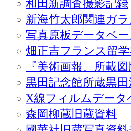
和田新調査撮影記録
新海竹太郎関連ガラ
写真原板データベー
畑正吉フランス留学
『美術画報』所載図
黒田記念館所蔵黒田
X線フィルムデータ
森岡柳蔵旧蔵資料
國華社旧蔵写真資料