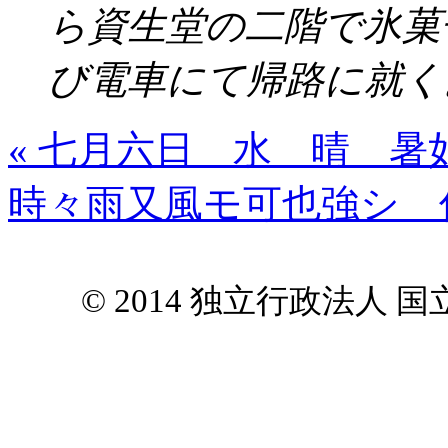
ら資生堂の二階で氷菓
び電車にて帰路に就く
« 七月六日 水 晴 暑
時々雨又風モ可也強シ 
© 2014 独立行政法人