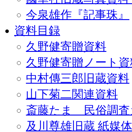
今泉雄作『記事珠』
資料目録
久野健寄贈資料
久野健寄贈ノート資
中村傳三郎旧蔵資料
山下菊二関連資料
斎藤たま 民俗調査
及川尊雄旧蔵 紙媒