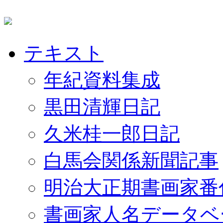
テキスト
年紀資料集成
黒田清輝日記
久米桂一郎日記
白馬会関係新聞記事
明治大正期書画家番
書画家人名データベ