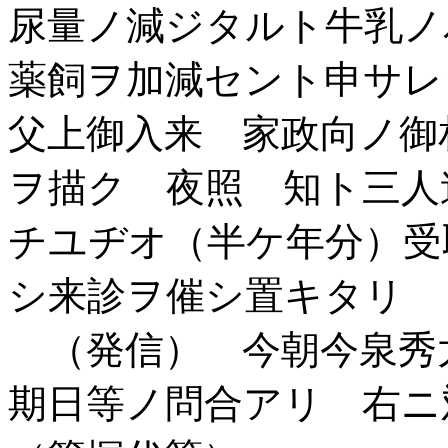
尿量ノ減ジタルト牛乳ノ
薬飼ヲ加減セント申サレ
父上御入来 家政向ノ御
ヲ描ク 夜照 知ト三人
チユヂオ（半ケ年分）受
シ来診ヲ催シ置キタリ
（発信） 今朝今泉秀
期日等ノ問合アリ 右ニ