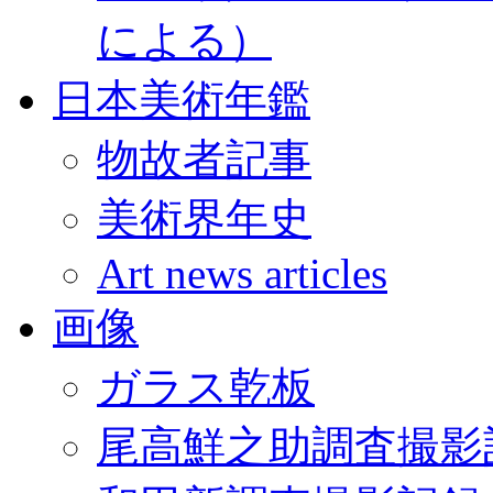
による）
日本美術年鑑
物故者記事
美術界年史
Art news articles
画像
ガラス乾板
尾高鮮之助調査撮影