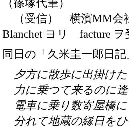
（篠塚代筆）
（受信） 横濱MM会
Blanchet ヨリ facture
同日の「久米圭一郎日記
夕方に散歩に出掛けた
力に乗つて来るのに逢
電車に乗り数寄屋橋に
分れて地蔵の縁日をひ