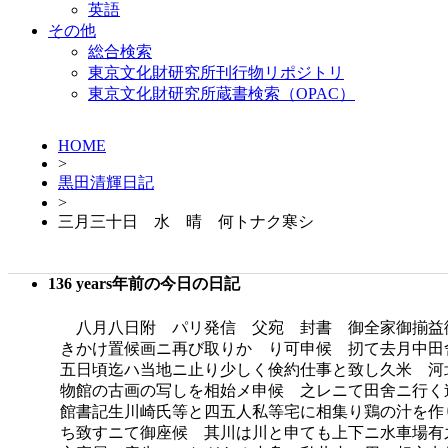
英語
その他
総合検索
東京文化財研究所刊行物リポジトリ
東京文化財研究所蔵書検索（OPAC）
HOME
>
黒田清輝日記
>
三月三十日 水 晴 何トナク寒シ
136 years年前の今日の日記
八月八日附 パリ発信 父宛 封書 御全家御揃益
きかけ置候画ニ再び取りかゝり可申候 扨て去月中田
五日頃迄ハ当地ニ止り少しく倹約仕事と致し久米 河
物館の古画の写しを相始メ申候 之レニて田舍ニ行く
館書記生川崎氏等と四五人私等宅に相集り鶏の汁を作
ち致すニて御座候 其川は川と申ても上下ニ水車場有