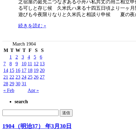
之宿屋の庭先ニつなぎある小舟ハ私共丈の用ニ相立申
る可しと存じ候 久米氏ハ来る十四五日頃より一ヶ月
遊びも今夜限りなりと久米氏と相談り申候 夏の夜
続きを読む »
March 1904
M
T
W
T
F
S
S
1
2
3
4
5
6
7
8
9
10
11
12
13
14
15
16
17
18
19
20
21
22
23
24
25
26
27
28
29
30
31
« Feb
Apr »
search
1904（明治37） 年3月30日