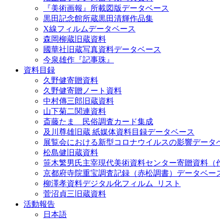
『美術画報』所載図版データベース
黒田記念館所蔵黒田清輝作品集
X線フィルムデータベース
森岡柳蔵旧蔵資料
國華社旧蔵写真資料データベース
今泉雄作『記事珠』
資料目録
久野健寄贈資料
久野健寄贈ノート資料
中村傳三郎旧蔵資料
山下菊二関連資料
斎藤たま 民俗調査カード集成
及川尊雄旧蔵 紙媒体資料目録データベース
展覧会における新型コロナウイルスの影響データ
松島健旧蔵資料
笹木繁男氏主宰現代美術資料センター寄贈資料（
京都府寺院重宝調査記録（赤松調書）データベー
柳澤孝資料デジタル化フィルム_リスト
菅沼貞三旧蔵資料
活動報告
日本語