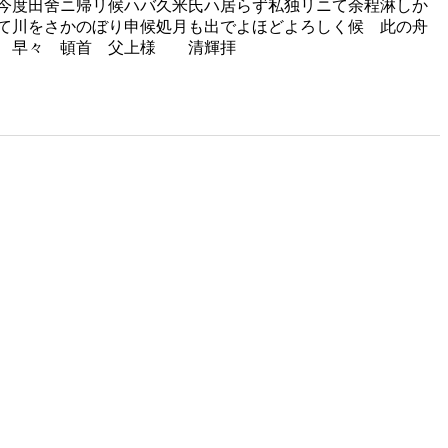
今度田舍ニ帰リ候ハバ久米氏ハ居らず私独リニて余程淋しか
て川をさかのぼり申候処月も出でよほどよろしく候 此の舟
候 早々 頓首 父上様 清輝拝