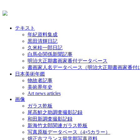
テキスト
年紀資料集成
黒田清輝日記
久米桂一郎日記
白馬会関係新聞記事
明治大正期書画家番付データベース
書画家人名データベース（明治大正期書画家番付
日本美術年鑑
物故者記事
美術界年史
Art news articles
画像
ガラス乾板
尾高鮮之助調査撮影記録
和田新調査撮影記録
新海竹太郎関連ガラス乾板
写真原板データベース（4×5カラー）
畑正吉フランス留学期写真資料