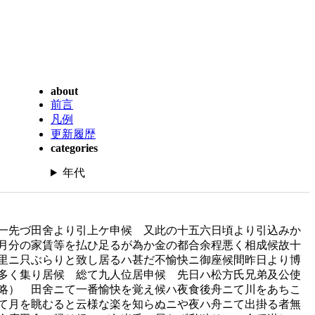
about
前言
凡例
更新履歴
categories
年代
一先づ田舍より引上ケ申候 又此の十五六日頃より引込みか
月分の家賃等を払ひ足るが為か金の都合余程悪く相成候故十
里ニ只ぶらりと致し居るハ甚だ不愉快ニ御座候間昨日より博
多く集り居候 総て九人位居申候 先日ハ松方氏兄弟及公使
略） 田舍ニて一番愉快を覚え候ハ夜食後舟ニて川をあちこ
て月を眺むると云様な楽を知らぬニや夜ハ舟ニて出掛る者無