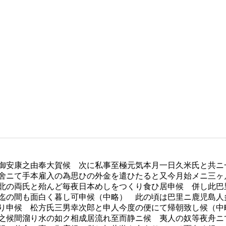
御安康之由奉大賀候 次に私事至極元気本月一日久米氏と共ニ
舍ニて手本雇入の為思ひの外金を遣ひたると又今月始メニ三ヶ
北の両氏と殆んど毎夜日本めしをつくり食ひ居申候 併し此巴
迄の間も面白く暮し可申候（中略） 此の頃は巴里ニ鹿児島人
り申候 松方氏三男幸次郎と申人今度の便にて帰朝致し候（中
之候間溜り水の如ク相成居流れ至而静ニ候 夷人の奴等夜舟ニ