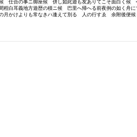
候 仕合の事ニ御座候 併し如此遊も友ありてこそ面白く候 
間程白耳義地方遊歴の積ニ候 巴里へ帰へる前夜例の如く舟に
の月かけよりも常なきハ逢えて別るゝ人の行すゑ 余附後便