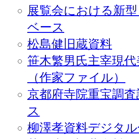
展覧会における新型
ベース
松島健旧蔵資料
笹木繁男氏主宰現代
（作家ファイル）
京都府寺院重宝調査
ス
柳澤孝資料デジタル