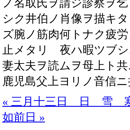
ノ名取氏ヲ請ジ診察ヲ乞
シク井伯ノ肖像ヲ描キタ
ズ腕ノ筋肉何トナク疲労
止メタリ 夜ハ暇ツブシ
妻太夫ヲ読ムヲ母上ト
鹿児島父上ヨリノ音信ニ
« 三月十三日 日 雪 
如前日 »