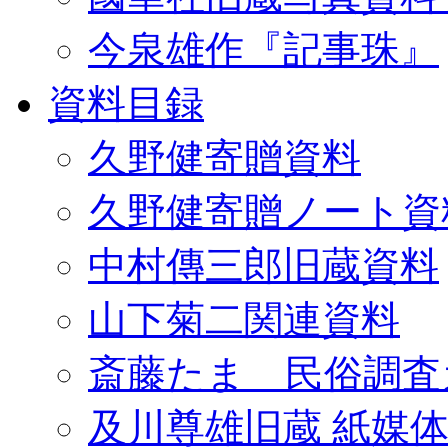
今泉雄作『記事珠』
資料目録
久野健寄贈資料
久野健寄贈ノート資
中村傳三郎旧蔵資料
山下菊二関連資料
斎藤たま 民俗調査
及川尊雄旧蔵 紙媒