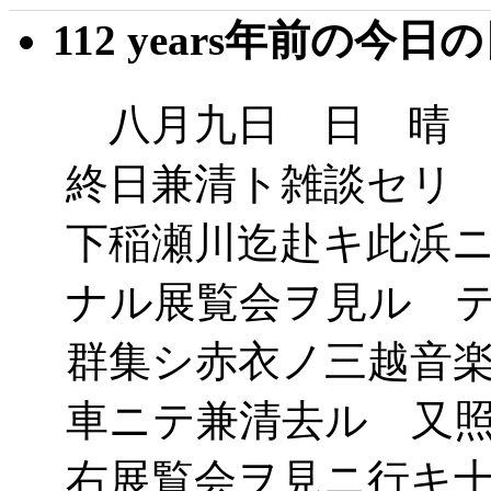
112 years年前の今日
八月九日 日 晴 
終日兼清ト雑談セリ
下稲瀬川迄赴キ此浜
ナル展覧会ヲ見ル 
群集シ赤衣ノ三越音
車ニテ兼清去ル 又
右展覧会ヲ見ニ行キ