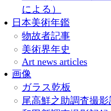
による）
日本美術年鑑
物故者記事
美術界年史
Art news articles
画像
ガラス乾板
尾高鮮之助調査撮影