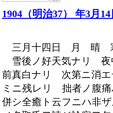
1904（明治37） 年3月1
三月十四日 月 晴 
雪後ノ好天気ナリ 夜
前真白ナリ 次第ニ消エ
ミニ残レリ 拙者ノ腹
併シ全癒ト云フニハ非ザ