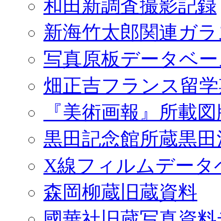
和田新調査撮影記録
新海竹太郎関連ガラ
写真原板データベー
畑正吉フランス留学
『美術画報』所載図
黒田記念館所蔵黒田
X線フィルムデータ
森岡柳蔵旧蔵資料
國華社旧蔵写真資料