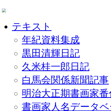
テキスト
年紀資料集成
黒田清輝日記
久米桂一郎日記
白馬会関係新聞記事
明治大正期書画家番
書画家人名データベ