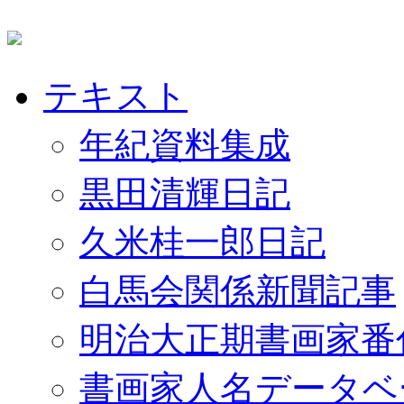
テキスト
年紀資料集成
黒田清輝日記
久米桂一郎日記
白馬会関係新聞記事
明治大正期書画家番
書画家人名データベ