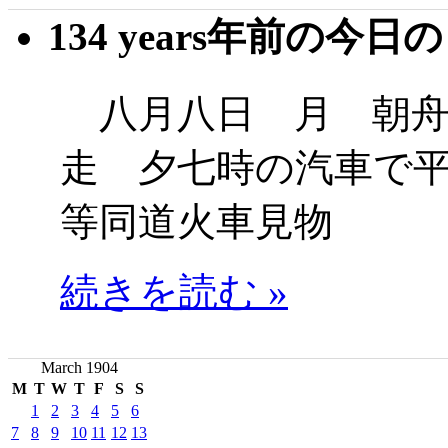
134 years年前の今日
八月八日 月 朝舟
走 夕七時の汽車で
等同道火車見物
続きを読む »
March 1904
M
T
W
T
F
S
S
1
2
3
4
5
6
7
8
9
10
11
12
13