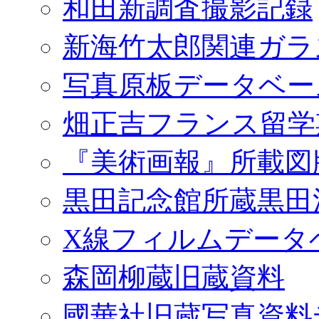
和田新調査撮影記録
新海竹太郎関連ガラ
写真原板データベー
畑正吉フランス留学
『美術画報』所載図
黒田記念館所蔵黒田
X線フィルムデータ
森岡柳蔵旧蔵資料
國華社旧蔵写真資料