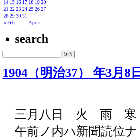
14
15
16
17
18
19
20
21
22
23
24
25
26
27
28
29
30
31
« Feb
Apr »
search
1904（明治37） 年3月8
三月八日 火 雨 寒
午前ノ内ハ新聞読位ナ