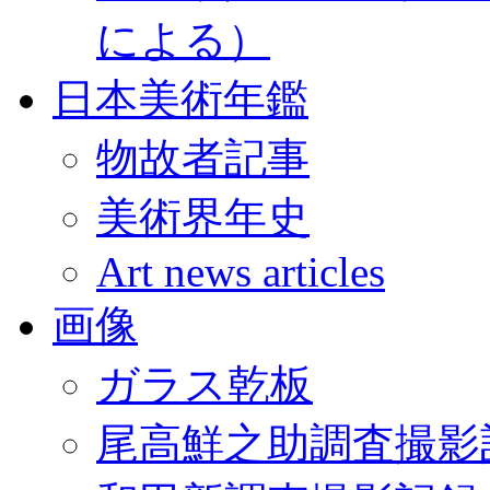
による）
日本美術年鑑
物故者記事
美術界年史
Art news articles
画像
ガラス乾板
尾高鮮之助調査撮影