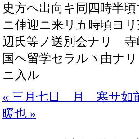
史方ヘ出向キ同四時半頃
ニ俥迎ニ来リ五時頃ヨリ
辺氏等ノ送別会ナリ 寺
国ヘ留学セラルヽ由ナリ
ニ入ル
« 三月七日 月 寒サ如
暖也 »