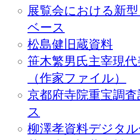
展覧会における新型
ベース
松島健旧蔵資料
笹木繁男氏主宰現代
（作家ファイル）
京都府寺院重宝調査
ス
柳澤孝資料デジタル