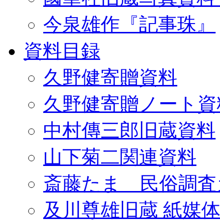
今泉雄作『記事珠』
資料目録
久野健寄贈資料
久野健寄贈ノート資
中村傳三郎旧蔵資料
山下菊二関連資料
斎藤たま 民俗調査
及川尊雄旧蔵 紙媒