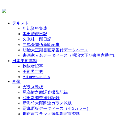
テキスト
年紀資料集成
黒田清輝日記
久米桂一郎日記
白馬会関係新聞記事
明治大正期書画家番付データベース
書画家人名データベース（明治大正期書画家番付
日本美術年鑑
物故者記事
美術界年史
Art news articles
画像
ガラス乾板
尾高鮮之助調査撮影記録
和田新調査撮影記録
新海竹太郎関連ガラス乾板
写真原板データベース（4×5カラー）
畑正吉フランス留学期写真資料