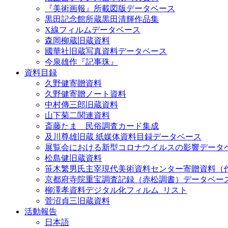
『美術画報』所載図版データベース
黒田記念館所蔵黒田清輝作品集
X線フィルムデータベース
森岡柳蔵旧蔵資料
國華社旧蔵写真資料データベース
今泉雄作『記事珠』
資料目録
久野健寄贈資料
久野健寄贈ノート資料
中村傳三郎旧蔵資料
山下菊二関連資料
斎藤たま 民俗調査カード集成
及川尊雄旧蔵 紙媒体資料目録データベース
展覧会における新型コロナウイルスの影響データ
松島健旧蔵資料
笹木繁男氏主宰現代美術資料センター寄贈資料（
京都府寺院重宝調査記録（赤松調書）データベー
柳澤孝資料デジタル化フィルム_リスト
菅沼貞三旧蔵資料
活動報告
日本語