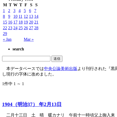
M
T
W
T
F
S
S
1
2
3
4
5
6
7
8
9
10
11
12
13
14
15
16
17
18
19
20
21
22
23
24
25
26
27
28
29
« Jan
Mar »
search
本データベースでは
中央公論美術出版
より刊行された『黒
し現行の字体に改めました。
1件中 1 ～ 1
1904（明治37） 年2月13日
二月十三日 土 晴 暖カナリ 午前十一時頃父上御入来 