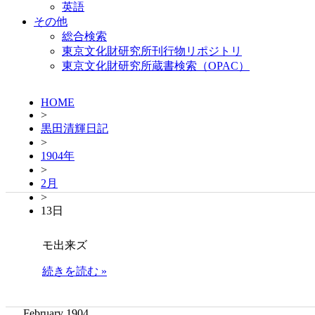
英語
その他
総合検索
東京文化財研究所刊行物リポジトリ
東京文化財研究所蔵書検索（OPAC）
HOME
>
黒田清輝日記
>
1904年
>
2月
>
13日
モ出来ズ
続きを読む »
February 1904