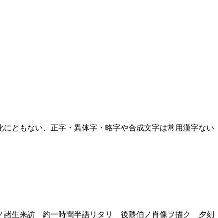
化にともない、正字・異体字・略字や合成文字は常用漢字ない
ノ諸生来訪 約一時間半語リタリ 後隈伯ノ肖像ヲ描ク 夕刻