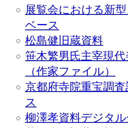
展覧会における新型
ベース
松島健旧蔵資料
笹木繁男氏主宰現代
（作家ファイル）
京都府寺院重宝調査
ス
柳澤孝資料デジタル