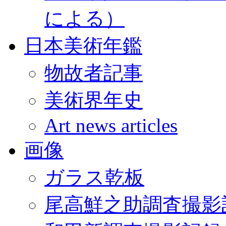
による）
日本美術年鑑
物故者記事
美術界年史
Art news articles
画像
ガラス乾板
尾高鮮之助調査撮影