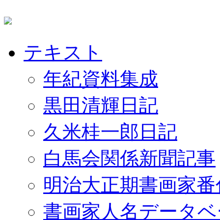
テキスト
年紀資料集成
黒田清輝日記
久米桂一郎日記
白馬会関係新聞記事
明治大正期書画家番
書画家人名データベ