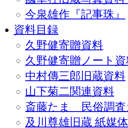
今泉雄作『記事珠』
資料目録
久野健寄贈資料
久野健寄贈ノート資
中村傳三郎旧蔵資料
山下菊二関連資料
斎藤たま 民俗調査
及川尊雄旧蔵 紙媒