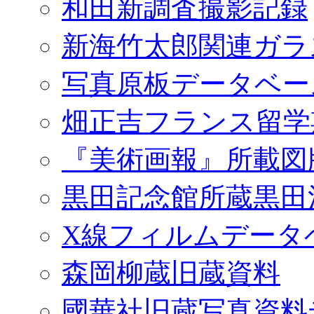
和田新調査撮影記録
新海竹太郎関連ガラ
写真原板データベー
畑正吉フランス留学
『美術画報』所載図
黒田記念館所蔵黒田
X線フィルムデータ
森岡柳蔵旧蔵資料
國華社旧蔵写真資料