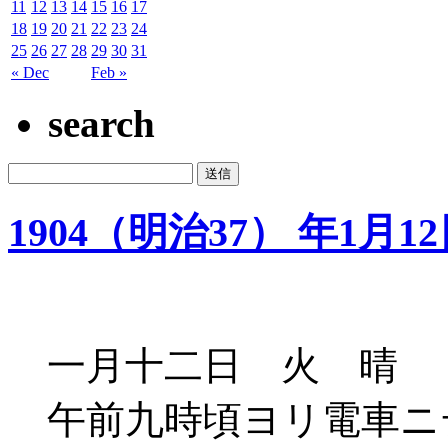
11
12
13
14
15
16
17
18
19
20
21
22
23
24
25
26
27
28
29
30
31
« Dec
Feb »
search
1904（明治37） 年1月1
一月十二日 火 晴
午前九時頃ヨリ電車ニ