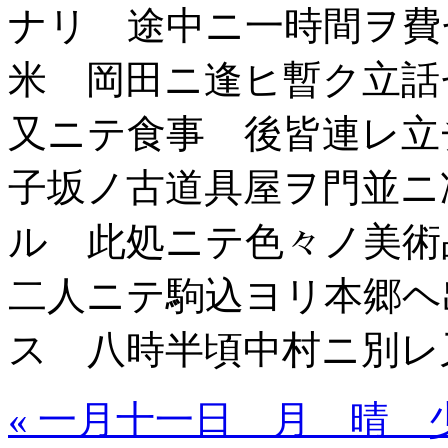
ナリ 途中ニ一時間ヲ費
米 岡田ニ逢ヒ暫ク立話
又ニテ食事 後皆連レ立
子坂ノ古道具屋ヲ門並ニ
ル 此処ニテ色々ノ美術
二人ニテ駒込ヨリ本郷ヘ
ス 八時半頃中村ニ別レ
« 一月十一日 月 晴