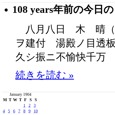
108 years年前の今日
八月八日 木 晴（
ヲ建付 湯殿ノ目透
久シ振ニ不愉快千万
続きを読む »
January 1904
M
T
W
T
F
S
S
1
2
3
4
5
6
7
8
9
10