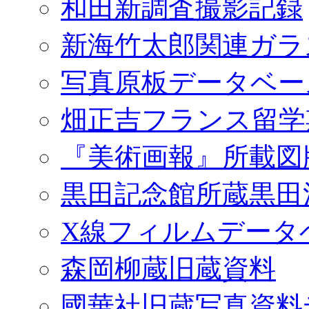
和田新調査撮影記録
新海竹太郎関連ガラ
写真原板データベー
畑正吉フランス留学
『美術画報』所載図
黒田記念館所蔵黒田
X線フィルムデータ
森岡柳蔵旧蔵資料
國華社旧蔵写真資料