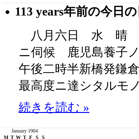
113 years年前の今日
八月六日 水 晴 
ニ伺候 鹿児島養子
午後二時半新橋発鎌
最高度ニ達シタルモ
続きを読む »
January 1904
M
T
W
T
F
S
S