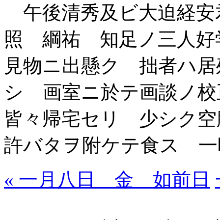
午後清秀及ビ大迫経安
照 綱祐 知足ノ三人好
見物ニ出懸ク 拙者ハ居
シ 画室ニ於テ画談ノ校
皆々帰宅セリ 少シク空
許バタヲ附ケテ食ス 一
« 一月八日 金 如前日