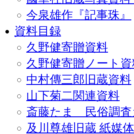
今泉雄作『記事珠』
資料目録
久野健寄贈資料
久野健寄贈ノート資
中村傳三郎旧蔵資料
山下菊二関連資料
斎藤たま 民俗調査
及川尊雄旧蔵 紙媒