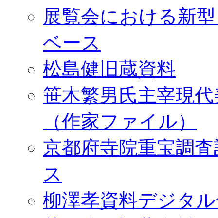
展覧会における新型
ベース
松島健旧蔵資料
笹木繁男氏主宰現代
（作家ファイル）
京都府寺院重宝調査
ス
柳澤孝資料デジタル