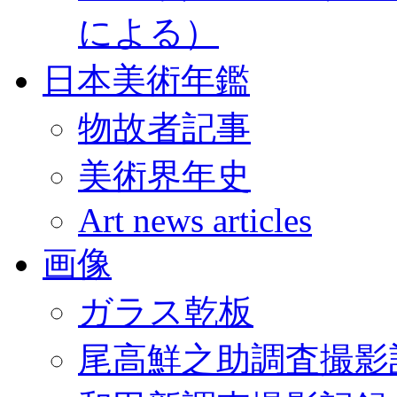
による）
日本美術年鑑
物故者記事
美術界年史
Art news articles
画像
ガラス乾板
尾高鮮之助調査撮影