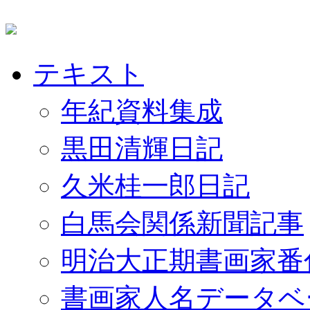
テキスト
年紀資料集成
黒田清輝日記
久米桂一郎日記
白馬会関係新聞記事
明治大正期書画家番
書画家人名データベ