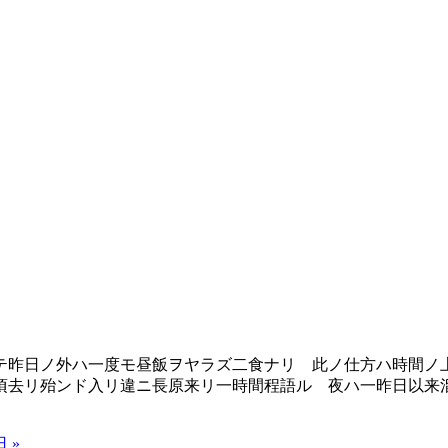
昨日ノ外ハ一度モ昼飯ヲヤラズ二食ナリ 此ノ仕方ハ時間ノ
頃去リ殆ンド入リ違ニ長原来リ一時間程語ル 夜ハ一昨日以来
 »