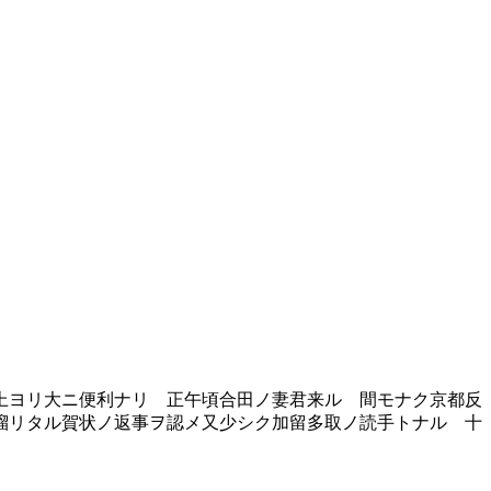
上ヨリ大ニ便利ナリ 正午頃合田ノ妻君来ル 間モナク京都反
溜リタル賀状ノ返事ヲ認メ又少シク加留多取ノ読手トナル 十