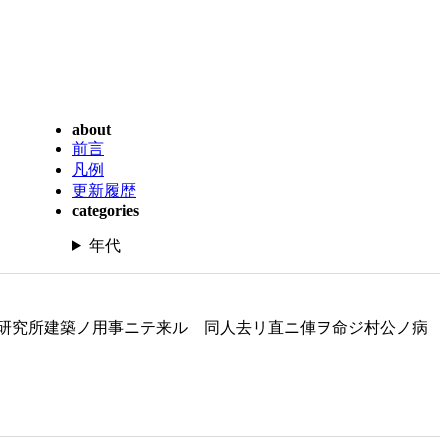
about
前言
凡例
更新履歴
categories
年代
研究所建築ノ用事ニテ来ル 同人去リ直ニ俥ヲ命ジ村公ノ病