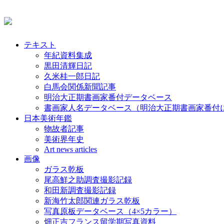
テキスト
年紀資料集成
黒田清輝日記
久米桂一郎日記
白馬会関係新聞記事
明治大正期書画家番付データベース
書画家人名データベース（明治大正期書画家番付
日本美術年鑑
物故者記事
美術界年史
Art news articles
画像
ガラス乾板
尾高鮮之助調査撮影記録
和田新調査撮影記録
新海竹太郎関連ガラス乾板
写真原板データベース（4×5カラー）
畑正吉フランス留学期写真資料