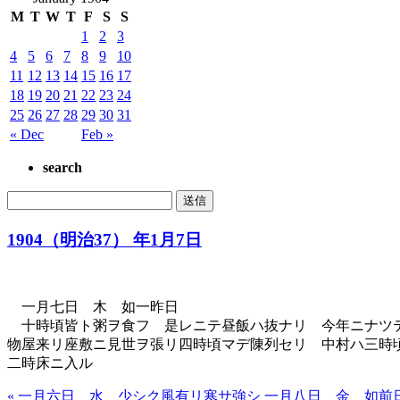
M
T
W
T
F
S
S
1
2
3
4
5
6
7
8
9
10
11
12
13
14
15
16
17
18
19
20
21
22
23
24
25
26
27
28
29
30
31
« Dec
Feb »
search
1904（明治37） 年1月7日
一月七日 木 如一昨日
十時頃皆ト粥ヲ食フ 是レニテ昼飯ハ抜ナリ 今年ニナツテ
物屋来リ座敷ニ見世ヲ張リ四時頃マデ陳列セリ 中村ハ三時
二時床ニ入ル
« 一月六日 水 少シク風有リ寒サ強シ
一月八日 金 如前日