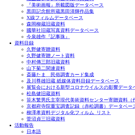
『美術画報』所載図版データベース
黒田記念館所蔵黒田清輝作品集
X線フィルムデータベース
森岡柳蔵旧蔵資料
國華社旧蔵写真資料データベース
今泉雄作『記事珠』
資料目録
久野健寄贈資料
久野健寄贈ノート資料
中村傳三郎旧蔵資料
山下菊二関連資料
斎藤たま 民俗調査カード集成
及川尊雄旧蔵 紙媒体資料目録データベース
展覧会における新型コロナウイルスの影響データ
松島健旧蔵資料
笹木繁男氏主宰現代美術資料センター寄贈資料（
京都府寺院重宝調査記録（赤松調書）データベー
柳澤孝資料デジタル化フィルム_リスト
菅沼貞三旧蔵資料
活動報告
日本語