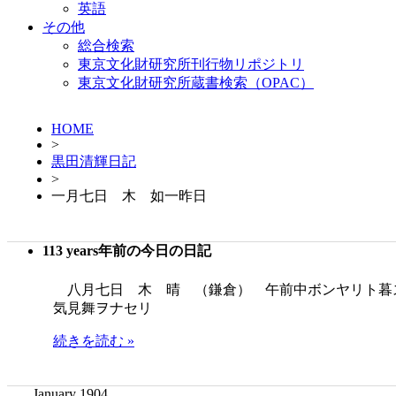
英語
その他
総合検索
東京文化財研究所刊行物リポジトリ
東京文化財研究所蔵書検索（OPAC）
HOME
>
黒田清輝日記
>
一月七日 木 如一昨日
113 years年前の今日の日記
八月七日 木 晴 （鎌倉） 午前中ボンヤリト暮
気見舞ヲナセリ
続きを読む »
January 1904