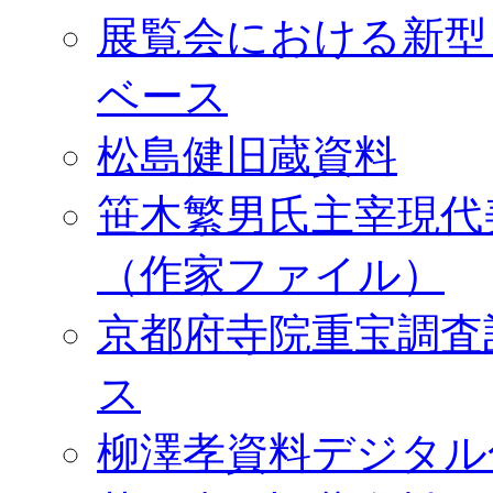
展覧会における新型
ベース
松島健旧蔵資料
笹木繁男氏主宰現代
（作家ファイル）
京都府寺院重宝調査
ス
柳澤孝資料デジタル