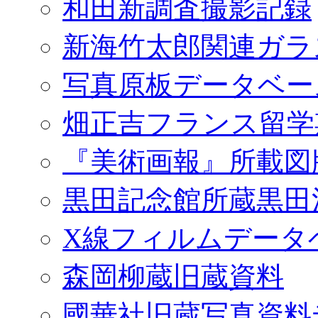
和田新調査撮影記録
新海竹太郎関連ガラ
写真原板データベー
畑正吉フランス留学
『美術画報』所載図
黒田記念館所蔵黒田
X線フィルムデータ
森岡柳蔵旧蔵資料
國華社旧蔵写真資料