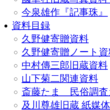
今泉雄作『記事珠』
資料目録
久野健寄贈資料
久野健寄贈ノート資
中村傳三郎旧蔵資料
山下菊二関連資料
斎藤たま 民俗調査
及川尊雄旧蔵 紙媒