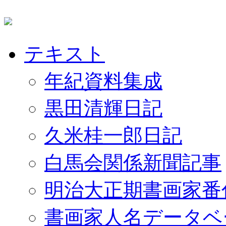
テキスト
年紀資料集成
黒田清輝日記
久米桂一郎日記
白馬会関係新聞記事
明治大正期書画家番
書画家人名データベ