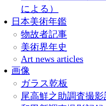
による）
日本美術年鑑
物故者記事
美術界年史
Art news articles
画像
ガラス乾板
尾高鮮之助調査撮影