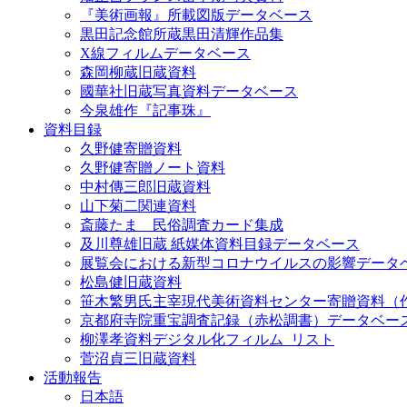
『美術画報』所載図版データベース
黒田記念館所蔵黒田清輝作品集
X線フィルムデータベース
森岡柳蔵旧蔵資料
國華社旧蔵写真資料データベース
今泉雄作『記事珠』
資料目録
久野健寄贈資料
久野健寄贈ノート資料
中村傳三郎旧蔵資料
山下菊二関連資料
斎藤たま 民俗調査カード集成
及川尊雄旧蔵 紙媒体資料目録データベース
展覧会における新型コロナウイルスの影響データ
松島健旧蔵資料
笹木繁男氏主宰現代美術資料センター寄贈資料（
京都府寺院重宝調査記録（赤松調書）データベー
柳澤孝資料デジタル化フィルム_リスト
菅沼貞三旧蔵資料
活動報告
日本語