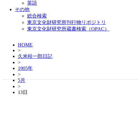
英語
その他
総合検索
東京文化財研究所刊行物リポジトリ
東京文化財研究所蔵書検索（OPAC）
HOME
>
久米桂一郎日記
>
1905年
>
5月
>
13日