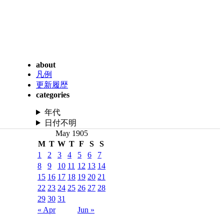
about
凡例
更新履歴
categories
年代
日付不明
May 1905
M
T
W
T
F
S
S
1
2
3
4
5
6
7
8
9
10
11
12
13
14
15
16
17
18
19
20
21
22
23
24
25
26
27
28
29
30
31
« Apr
Jun »