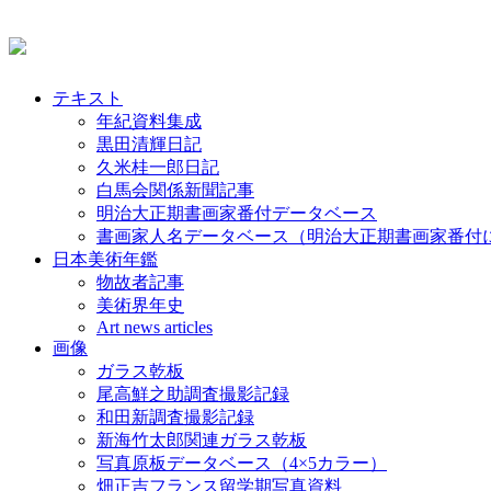
テキスト
年紀資料集成
黒田清輝日記
久米桂一郎日記
白馬会関係新聞記事
明治大正期書画家番付データベース
書画家人名データベース（明治大正期書画家番付
日本美術年鑑
物故者記事
美術界年史
Art news articles
画像
ガラス乾板
尾高鮮之助調査撮影記録
和田新調査撮影記録
新海竹太郎関連ガラス乾板
写真原板データベース（4×5カラー）
畑正吉フランス留学期写真資料